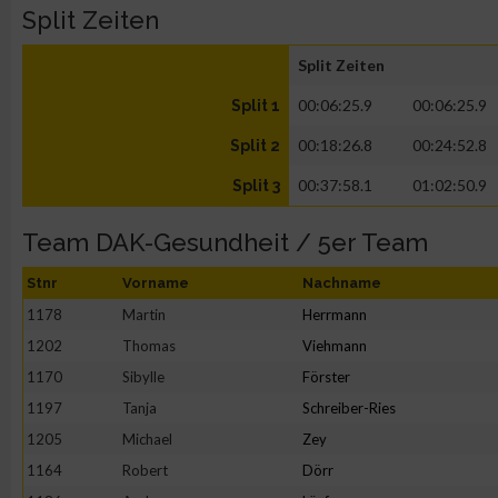
Split Zeiten
Split Zeiten
00:06:25.9
00:06:25.9
Split 1
00:18:26.8
00:24:52.8
Split 2
00:37:58.1
01:02:50.9
Split 3
Team DAK-Gesundheit / 5er Team
Stnr
Vorname
Nachname
1178
Martin
Herrmann
1202
Thomas
Viehmann
1170
Sibylle
Förster
1197
Tanja
Schreiber-Ries
1205
Michael
Zey
1164
Robert
Dörr