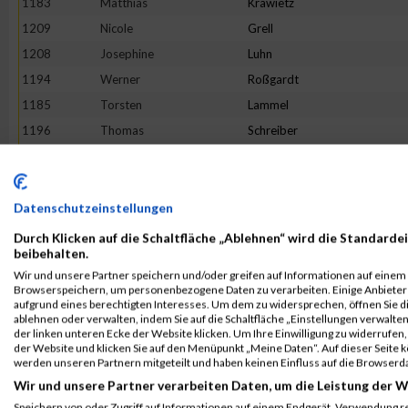
1183
Matthias
Krawietz
1209
Nicole
Grell
1208
Josephine
Luhn
1194
Werner
Roßgardt
1185
Torsten
Lammel
1196
Thomas
Schreiber
1162
Paola
Cappai
1172
Janina
Gärtner
1165
Andreas
Dörries
Datenschutzeinstellungen
1192
Gregor
Reitz
Durch Klicken auf die Schaltfläche „Ablehnen“ wird die Standardei
beibehalten.
1175
Matthias
Grimm
Wir und unsere Partner speichern und/oder greifen auf Informationen auf einem G
1204
Kirstin
Wolff
Browserspeichern, um personenbezogene Daten zu verarbeiten. Einige Anbiete
aufgrund eines berechtigten Interesses. Um dem zu widersprechen, öffnen Sie die
1199
Jessica
Stieper
ablehnen oder verwalten, indem Sie auf die Schaltfläche „Einstellungen verwalten“
der linken unteren Ecke der Website klicken. Um Ihre Einwilligung zu widerrufen, 
1201
Gerold
Veith
der Website und klicken Sie auf den Menüpunkt „Meine Daten“. Auf dieser Seite 
1182
Ilona
Klug
werden unseren Partnern mitgeteilt und haben keinen Einfluss auf die Browserd
Wir und unsere Partner verarbeiten Daten, um die Leistung der W
1203
Claudia
Vinciguerra
Speichern von oder Zugriff auf Informationen auf einem Endgerät. Verwendung r