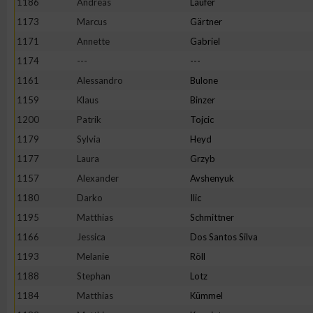
1186
Andreas
Läufer
1173
Marcus
Gärtner
1171
Annette
Gabriel
1174
---
---
1161
Alessandro
Bulone
1159
Klaus
Binzer
1200
Patrik
Tojcic
1179
Sylvia
Heyd
1177
Laura
Grzyb
1157
Alexander
Avshenyuk
1180
Darko
Ilic
1195
Matthias
Schmittner
1166
Jessica
Dos Santos Silva
1193
Melanie
Röll
1188
Stephan
Lotz
1184
Matthias
Kümmel