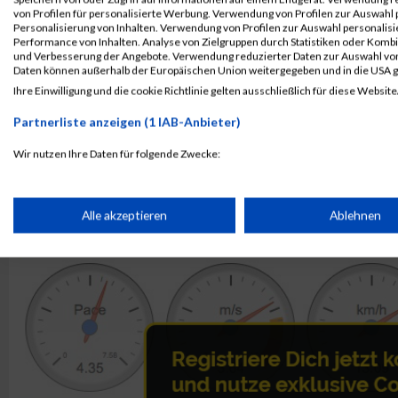
1206
Ki-Wha
Fischer
von Profilen für personalisierte Werbung. Verwendung von Profilen zur Auswahl p
1168
Amir
Fahim
Personalisierung von Inhalten. Verwendung von Profilen zur Auswahl personalis
Performance von Inhalten. Analyse von Zielgruppen durch Statistiken oder Komb
und Verbesserung der Angebote. Verwendung reduzierter Daten zur Auswahl von
Rang:
259.
Daten können außerhalb der Europäischen Union weitergegeben und in die USA 
Ihre Einwilligung und die cookie Richtlinie gelten ausschließlich für diese Website
Kontaktformular / Fragen
zur Zeitmessung
Partnerliste anzeigen (1 IAB-Anbieter)
Wir nutzen Ihre Daten für folgende Zwecke:
IAB-Verarbeitungszwecke:
Amir Fahim
Speichern von oder Zugriff auf Informationen auf einem Endge
Alle akzeptieren
Ablehnen
Verwendung reduzierter Daten zur Auswahl von Werbeanzeige
Erstellung von Profilen für personalisierte Werbung
Verwendung von Profilen zur Auswahl personalisierter Werbun