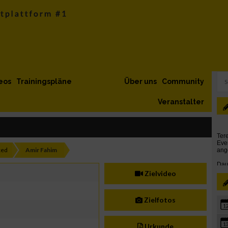
eos
Trainingspläne
Über uns
Community
Veranstalter
xed
Amir Fahim
Zielvideo
Zielfotos
1
1
Urkunde