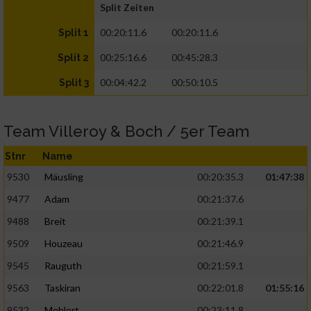
Split Zeiten
00:20:11.6
00:20:11.6
Split 1
00:25:16.6
00:45:28.3
Split 2
00:04:42.2
00:50:10.5
Split 3
Team Villeroy & Boch / 5er Team
Stnr
Name
9530
Mäusling
00:20:35.3
01:47:38
9477
Adam
00:21:37.6
9488
Breit
00:21:39.1
9509
Houzeau
00:21:46.9
9545
Rauguth
00:21:59.1
9563
Taskiran
00:22:01.8
01:55:16
9532
Mehlert
00:23:11.8