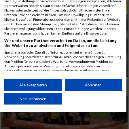
Sie die „Einstellungen“. Sie können Ihre Einstellungen akzeptieren, ablehnen
oder verwalten, indem Sie auf die Schaltfläche „Einstellungen verwalten“
ALBUM B2RUN KÖLN / 05.09.2019
klicken oder jederzeit auf die Fingerabdruck-Schaltfläche in der linken
unteren Ecke der Website klicken. Um Ihre Einwilligung zu widerrufen,
klicken Sie auf den Fingerabdruck oder den Link in der Fußzeile der Website
und klicken Sie auf den Menüpunkt „Meine Daten“. Auf dieser Seite können
Sie Ihre Einwilligung widerrufen. Diese Entscheidungen werden unseren
Partnern mitgeteilt und haben keinen Einfluss auf die Browserdaten.
Wir und unsere Partner verarbeiten Daten, um die Leistung
der Website zu analysieren und Folgendes zu tun:
Speichern von oder Zugriff auf Informationen auf einem Endgerät.
Verwendung reduzierter Daten zur Auswahl von Werbeanzeigen. Erstellung
von Profilen für personalisierte Werbung. Verwendung von Profilen zur
Auswahl personalisierter Werbung. Erstellung von Profilen zur
Personalisierung von Inhalten. Verwendung von Profilen zur Auswahl
personalisierter Inhalte. Messung der Werbeleistung. Messung der
Performance von Inhalten. Analyse von Zielgruppen durch Statistiken oder
Kombinationen von Daten aus verschiedenen Quellen. Entwicklung und
Alle akzeptieren
Ablehnen
Verbesserung der Angebote. Verwendung reduzierter Daten zur Auswahl
von Inhalten.
Daten können außerhalb der Europäischen Union weitergegeben und in die
Nein, anpassen
USA gesendet werden.
Ihre Einwilligung und die cookie Richtlinie gelten ausschließlich für diese
Website/App.
Partnerliste anzeigen (1 IAB-Anbieter)