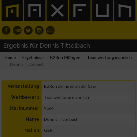
Ergebnis für Dennis Tittelbach
Home
Ergebnisse
B2Run Dillingen
Teamwertung männlich
Dennis Tittelbach
B2Run Dillingen an der Saar
Veranstaltung
Teamwertung männlich
Wettbewerb
9564
Startnummer
Dennis Tittelbach
Name
GER
Nation