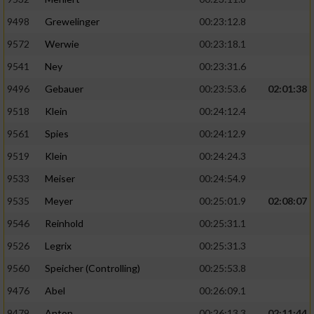
9498
Grewelinger
00:23:12.8
9572
Werwie
00:23:18.1
9541
Ney
00:23:31.6
9496
Gebauer
00:23:53.6
02:01:38
9518
Klein
00:24:12.4
9561
Spies
00:24:12.9
9519
Klein
00:24:24.3
9533
Meiser
00:24:54.9
9535
Meyer
00:25:01.9
02:08:07
9546
Reinhold
00:25:31.1
9526
Legrix
00:25:31.3
9560
Speicher (Controlling)
00:25:53.8
9476
Abel
00:26:09.1
9479
Anton
00:26:13.3
02:11:44