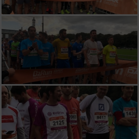
Wir nutzen Ihre Daten für folgende Zwecke:
IAB-Verarbeitungszwecke:
Speichern von oder Zugriff auf Informationen
auf einem Endgerät
Verwendung reduzierter Daten zur Auswahl
von Werbeanzeigen
Erstellung von Profilen für personalisierte
Werbung
Verwendung von Profilen zur Auswahl
personalisierter Werbung
Erstellung von Profilen zur Personalisierung
von Inhalten
Verwendung von Profilen zur Auswahl
personalisierter Inhalte