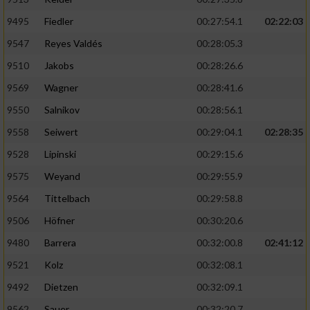
9495
Fiedler
00:27:54.1
02:22:03
9547
Reyes Valdés
00:28:05.3
9510
Jakobs
00:28:26.6
9569
Wagner
00:28:41.6
9550
Salnikov
00:28:56.1
9558
Seiwert
00:29:04.1
02:28:35
9528
Lipinski
00:29:15.6
9575
Weyand
00:29:55.9
9564
Tittelbach
00:29:58.8
9506
Höfner
00:30:20.6
9480
Barrera
00:32:00.8
02:41:12
9521
Kolz
00:32:08.1
9492
Dietzen
00:32:09.1
9562
Sauer
00:32:20.7