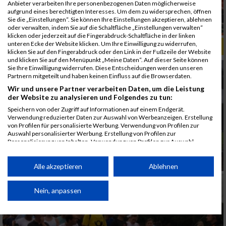
Anbieter verarbeiten Ihre personenbezogenen Daten möglicherweise
aufgrund eines berechtigten Interesses. Um dem zu widersprechen, öffnen
Sie die „Einstellungen“. Sie können Ihre Einstellungen akzeptieren, ablehnen
oder verwalten, indem Sie auf die Schaltfläche „Einstellungen verwalten“
klicken oder jederzeit auf die Fingerabdruck-Schaltfläche in der linken
unteren Ecke der Website klicken. Um Ihre Einwilligung zu widerrufen,
ALBUM B2RUN KÖLN / 05.09.2019
klicken Sie auf den Fingerabdruck oder den Link in der Fußzeile der Website
und klicken Sie auf den Menüpunkt „Meine Daten“. Auf dieser Seite können
Sie Ihre Einwilligung widerrufen. Diese Entscheidungen werden unseren
Partnern mitgeteilt und haben keinen Einfluss auf die Browserdaten.
Wir und unsere Partner verarbeiten Daten, um die Leistung
der Website zu analysieren und Folgendes zu tun:
Speichern von oder Zugriff auf Informationen auf einem Endgerät.
Verwendung reduzierter Daten zur Auswahl von Werbeanzeigen. Erstellung
von Profilen für personalisierte Werbung. Verwendung von Profilen zur
Auswahl personalisierter Werbung. Erstellung von Profilen zur
Personalisierung von Inhalten. Verwendung von Profilen zur Auswahl
personalisierter Inhalte. Messung der Werbeleistung. Messung der
Performance von Inhalten. Analyse von Zielgruppen durch Statistiken oder
Kombinationen von Daten aus verschiedenen Quellen. Entwicklung und
Alle akzeptieren
Ablehnen
Verbesserung der Angebote. Verwendung reduzierter Daten zur Auswahl
von Inhalten.
Daten können außerhalb der Europäischen Union weitergegeben und in die
Nein, anpassen
USA gesendet werden.
Ihre Einwilligung und die cookie Richtlinie gelten ausschließlich für diese
Website/App.