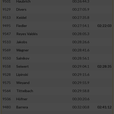
9501
Haubrich
00:26:44.3
9529
Divers
00:27:05.9
9513
Keidel
00:27:35.8
9495
Fiedler
00:27:54.1
02:22:03
9547
Reyes Valdés
00:28:05.3
9510
Jakobs
00:28:26.6
9569
Wagner
00:28:41.6
9550
Salnikov
00:28:56.1
9558
Seiwert
00:29:04.1
02:28:35
9528
Lipinski
00:29:15.6
9575
Weyand
00:29:55.9
9564
Tittelbach
00:29:58.8
9506
Höfner
00:30:20.6
9480
Barrera
00:32:00.8
02:41:12