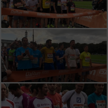
Partnerliste anzeigen (1 IAB-Anbieter)
Wir nutzen Ihre Daten für folgende Zwecke:
IAB-Verarbeitungszwecke:
Speichern von oder Zugriff auf Informationen
auf einem Endgerät
Verwendung reduzierter Daten zur Auswahl
von Werbeanzeigen
Erstellung von Profilen für personalisierte
Werbung
Verwendung von Profilen zur Auswahl
personalisierter Werbung
Erstellung von Profilen zur Personalisierung
von Inhalten
Verwendung von Profilen zur Auswahl
personalisierter Inhalte