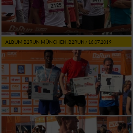
Messung der Werbeleistung
Messung der Performance von Inhalten
ALBUM B2RUN MÜNCHEN, B2RUN / 16.07.2019
Analyse von Zielgruppen durch Statistiken
oder Kombinationen von Daten aus
verschiedenen Quellen
Entwicklung und Verbesserung der Angebote
Verwendung reduzierter Daten zur Auswahl
von Inhalten
IAB-Besonderheiten:
Verwendung genauer Standortdaten
Geräte anhand von aktiv angeforderten
Informationen identifizieren