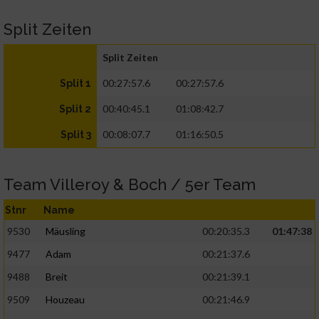
Split Zeiten
Split Zeiten
00:27:57.6
00:27:57.6
Split 1
00:40:45.1
01:08:42.7
Split 2
00:08:07.7
01:16:50.5
Split 3
Team Villeroy & Boch / 5er Team
Stnr
Name
9530
Mäusling
00:20:35.3
01:47:38
9477
Adam
00:21:37.6
9488
Breit
00:21:39.1
9509
Houzeau
00:21:46.9