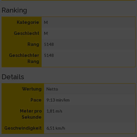
Ranking
M
Kategorie
M
Geschlecht
5148
Rang
5148
Geschlechter
Rang
Details
Netto
Wertung
9:13 min/km
Pace
1,81 m/s
Meter pro
Sekunde
6,51 km/h
Geschwindigkeit