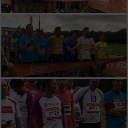
Wir nutzen Ihre Daten für folgende Zwecke:
IAB-Verarbeitungszwecke:
Speichern von oder Zugriff auf Informationen
auf einem Endgerät
Verwendung reduzierter Daten zur Auswahl
von Werbeanzeigen
Erstellung von Profilen für personalisierte
Werbung
Verwendung von Profilen zur Auswahl
personalisierter Werbung
Erstellung von Profilen zur Personalisierung
von Inhalten
Verwendung von Profilen zur Auswahl
personalisierter Inhalte