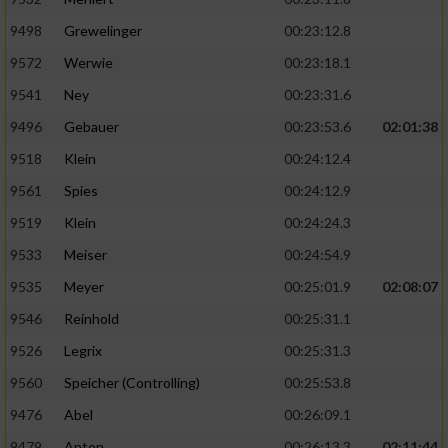
9498
Grewelinger
00:23:12.8
9572
Werwie
00:23:18.1
9541
Ney
00:23:31.6
9496
Gebauer
00:23:53.6
02:01:38
9518
Klein
00:24:12.4
9561
Spies
00:24:12.9
9519
Klein
00:24:24.3
9533
Meiser
00:24:54.9
9535
Meyer
00:25:01.9
02:08:07
9546
Reinhold
00:25:31.1
9526
Legrix
00:25:31.3
9560
Speicher (Controlling)
00:25:53.8
9476
Abel
00:26:09.1
9479
Anton
00:26:13.3
02:11:44