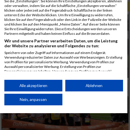
Sie die „Einstellungen“. Sie können Ihre Einstellungen akzeptieren, ablehnen
oder verwalten, indem Sie auf die Schaltfläche „Einstellungen verwalten“
ALBUM B2RUN KÖLN / 05.09.2019
klicken oder jederzeit auf die Fingerabdruck-Schaltfläche in der linken
unteren Ecke der Website klicken. Um Ihre Einwilligung zu widerrufen,
klicken Sie auf den Fingerabdruck oder den Link in der Fußzeile der Website
und klicken Sie auf den Menüpunkt „Meine Daten“. Auf dieser Seite können
Sie Ihre Einwilligung widerrufen. Diese Entscheidungen werden unseren
Partnern mitgeteilt und haben keinen Einfluss auf die Browserdaten.
Wir und unsere Partner verarbeiten Daten, um die Leistung
der Website zu analysieren und Folgendes zu tun:
Speichern von oder Zugriff auf Informationen auf einem Endgerät.
Verwendung reduzierter Daten zur Auswahl von Werbeanzeigen. Erstellung
von Profilen für personalisierte Werbung. Verwendung von Profilen zur
Auswahl personalisierter Werbung. Erstellung von Profilen zur
Personalisierung von Inhalten. Verwendung von Profilen zur Auswahl
personalisierter Inhalte. Messung der Werbeleistung. Messung der
Performance von Inhalten. Analyse von Zielgruppen durch Statistiken oder
Kombinationen von Daten aus verschiedenen Quellen. Entwicklung und
Alle akzeptieren
Ablehnen
Verbesserung der Angebote. Verwendung reduzierter Daten zur Auswahl
von Inhalten.
Daten können außerhalb der Europäischen Union weitergegeben und in die
Nein, anpassen
USA gesendet werden.
Ihre Einwilligung und die cookie Richtlinie gelten ausschließlich für diese
Website/App.
Partnerliste anzeigen (1 IAB-Anbieter)