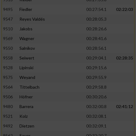
9495
Fiedler
00:27:54.1
02:22:03
9547
Reyes Valdés
00:28:05.3
9510
Jakobs
00:28:26.6
9569
Wagner
00:28:41.6
9550
Salnikov
00:28:56.1
9558
Seiwert
00:29:04.1
02:28:35
9528
Lipinski
00:29:15.6
9575
Weyand
00:29:55.9
9564
Tittelbach
00:29:58.8
9506
Höfner
00:30:20.6
9480
Barrera
00:32:00.8
02:41:12
9521
Kolz
00:32:08.1
9492
Dietzen
00:32:09.1
9562
Sauer
00:32:20.7