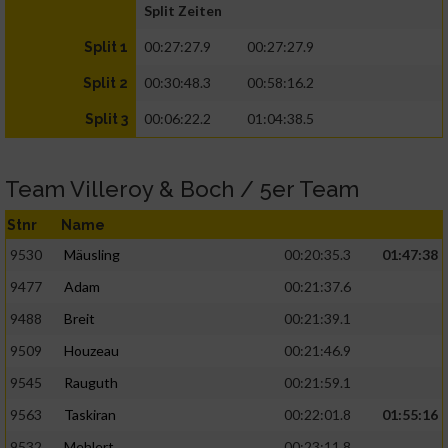
Split Zeiten
00:27:27.9
00:27:27.9
Split 1
00:30:48.3
00:58:16.2
Split 2
00:06:22.2
01:04:38.5
Split 3
Team Villeroy & Boch / 5er Team
Stnr
Name
9530
Mäusling
00:20:35.3
01:47:38
9477
Adam
00:21:37.6
9488
Breit
00:21:39.1
9509
Houzeau
00:21:46.9
9545
Rauguth
00:21:59.1
9563
Taskiran
00:22:01.8
01:55:16
9532
Mehlert
00:23:11.8