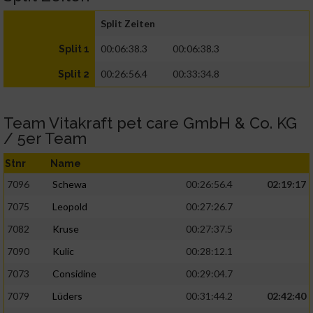
Split Zeiten
00:06:38.3
00:06:38.3
Split 1
00:26:56.4
00:33:34.8
Split 2
Team Vitakraft pet care GmbH & Co. KG
/ 5er Team
Stnr
Name
7096
Schewa
00:26:56.4
02:19:17
7075
Leopold
00:27:26.7
7082
Kruse
00:27:37.5
7090
Kulic
00:28:12.1
7073
Considine
00:29:04.7
7079
Lüders
00:31:44.2
02:42:40