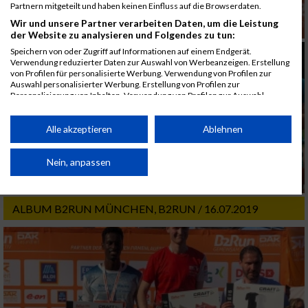
Partnern mitgeteilt und haben keinen Einfluss auf die Browserdaten.
Wir und unsere Partner verarbeiten Daten, um die Leistung
der Website zu analysieren und Folgendes zu tun:
Speichern von oder Zugriff auf Informationen auf einem Endgerät.
Verwendung reduzierter Daten zur Auswahl von Werbeanzeigen. Erstellung
von Profilen für personalisierte Werbung. Verwendung von Profilen zur
Auswahl personalisierter Werbung. Erstellung von Profilen zur
Personalisierung von Inhalten. Verwendung von Profilen zur Auswahl
personalisierter Inhalte. Messung der Werbeleistung. Messung der
Performance von Inhalten. Analyse von Zielgruppen durch Statistiken oder
Kombinationen von Daten aus verschiedenen Quellen. Entwicklung und
Alle akzeptieren
Ablehnen
Verbesserung der Angebote. Verwendung reduzierter Daten zur Auswahl
von Inhalten.
Daten können außerhalb der Europäischen Union weitergegeben und in die
Nein, anpassen
USA gesendet werden.
Ihre Einwilligung und die cookie Richtlinie gelten ausschließlich für diese
Website/App.
ALBUM B2RUN MÜNCHEN, B2RUN / 16.07.2019
Partnerliste anzeigen (1 IAB-Anbieter)
Wir nutzen Ihre Daten für folgende Zwecke:
IAB-Verarbeitungszwecke:
Speichern von oder Zugriff auf Informationen
auf einem Endgerät