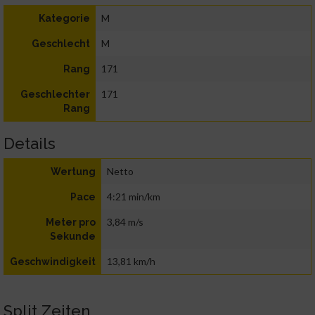
M
Kategorie
M
Geschlecht
171
Rang
171
Geschlechter
Rang
Details
Netto
Wertung
4:21 min/km
Pace
3,84 m/s
Meter pro
Sekunde
13,81 km/h
Geschwindigkeit
Split Zeiten