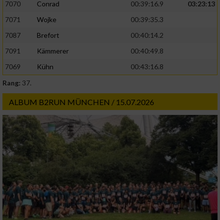
7070
Conrad
00:39:16.9
03:23:13
7071
Wojke
00:39:35.3
7087
Brefort
00:40:14.2
7091
Kämmerer
00:40:49.8
7069
Kühn
00:43:16.8
Rang:
37.
ALBUM B2RUN MÜNCHEN / 15.07.2026