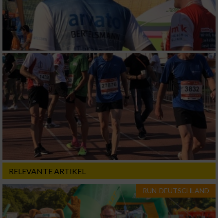
Analyse von Zielgruppen durch Statistiken
oder Kombinationen von Daten aus
verschiedenen Quellen
Entwicklung und Verbesserung der Angebote
Verwendung reduzierter Daten zur Auswahl
von Inhalten
IAB-Besonderheiten:
Verwendung genauer Standortdaten
Geräte anhand von aktiv angeforderten
Informationen identifizieren
Nicht-IAB-Verarbeitungszwecke:
RELEVANTE ARTIKEL
Notwendig
RUN-DEUTSCHLAND
Performance