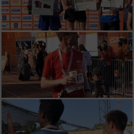
Verwendung reduzierter Daten zur Auswahl
von Werbeanzeigen
Erstellung von Profilen für personalisierte
Werbung
Verwendung von Profilen zur Auswahl
personalisierter Werbung
Erstellung von Profilen zur Personalisierung
von Inhalten
Verwendung von Profilen zur Auswahl
personalisierter Inhalte
Messung der Werbeleistung
Messung der Performance von Inhalten