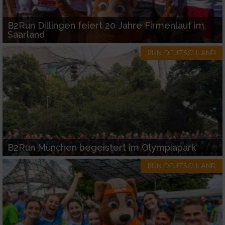
Verwendung von Profilen zur Auswahl
personalisierter Werbung
B2Run Dillingen feiert 20 Jahre Firmenlauf im
Saarland
Erstellung von Profilen zur Personalisierung
von Inhalten
RUN-DEUTSCHLAND
Verwendung von Profilen zur Auswahl
personalisierter Inhalte
Messung der Werbeleistung
Messung der Performance von Inhalten
B2Run München begeistert im Olympiapark
Analyse von Zielgruppen durch Statistiken
RUN-DEUTSCHLAND
oder Kombinationen von Daten aus
verschiedenen Quellen
Entwicklung und Verbesserung der Angebote
Verwendung reduzierter Daten zur Auswahl