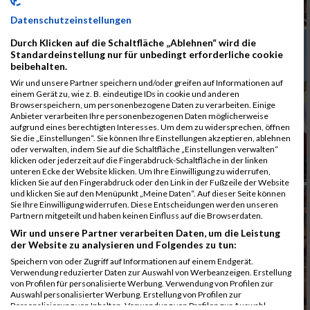
Datenschutzeinstellungen
Durch Klicken auf die Schaltfläche „Ablehnen“ wird die
Standardeinstellung nur für unbedingt erforderliche cookie
beibehalten.
Wir und unsere Partner speichern und/oder greifen auf Informationen auf
einem Gerät zu, wie z. B. eindeutige IDs in cookie und anderen
Browserspeichern, um personenbezogene Daten zu verarbeiten. Einige
Anbieter verarbeiten Ihre personenbezogenen Daten möglicherweise
aufgrund eines berechtigten Interesses. Um dem zu widersprechen, öffnen
Sie die „Einstellungen“. Sie können Ihre Einstellungen akzeptieren, ablehnen
oder verwalten, indem Sie auf die Schaltfläche „Einstellungen verwalten“
klicken oder jederzeit auf die Fingerabdruck-Schaltfläche in der linken
unteren Ecke der Website klicken. Um Ihre Einwilligung zu widerrufen,
klicken Sie auf den Fingerabdruck oder den Link in der Fußzeile der Website
und klicken Sie auf den Menüpunkt „Meine Daten“. Auf dieser Seite können
Sie Ihre Einwilligung widerrufen. Diese Entscheidungen werden unseren
Partnern mitgeteilt und haben keinen Einfluss auf die Browserdaten.
Wir und unsere Partner verarbeiten Daten, um die Leistung
der Website zu analysieren und Folgendes zu tun:
Speichern von oder Zugriff auf Informationen auf einem Endgerät.
Verwendung reduzierter Daten zur Auswahl von Werbeanzeigen. Erstellung
von Profilen für personalisierte Werbung. Verwendung von Profilen zur
Auswahl personalisierter Werbung. Erstellung von Profilen zur
Personalisierung von Inhalten. Verwendung von Profilen zur Auswahl