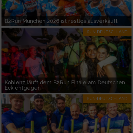
von Inhalten
IAB-Besonderheiten:
B2Run München 2026 ist restlos ausverkauft
Verwendung genauer Standortdaten
RUN-DEUTSCHLAND
Geräte anhand von aktiv angeforderten
Informationen identifizieren
Nicht-IAB-Verarbeitungszwecke:
Notwendig
Koblenz läuft dem B2Run Finale am Deutschen
Eck entgegen
Performance
RUN-DEUTSCHLAND
Funktional
Werbung