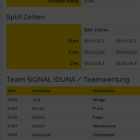
1546
Klassen Rang
Split Zeiten
Split Zeiten
00:19:32.5
00:19:32.5
Start
00:11:23.8
00:30:56.3
Foto
00:31:08.1
01:02:04.4
Ziel
Team SIGNAL IDUNA / Teamwertung
Stnr
Vorname
Nachname
6643
Jörg
Wrage
6386
Martin
Prost
6556
Dennis
Pagel
6389
Kristof
Westermann
6466
Alexander
Grundmann