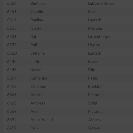
IAB-Besonderheiten:
6529
Burkhard
Lübbers-Roese
6451
Carolin
Fries
Verwendung genauer Standortdaten
6519
Paulina
Laatsch
6535
Gösta
Martens
Geräte anhand von aktiv angeforderten Informationen identifi
6531
Kai
Luttenberger
6378
Ralf
Hoppe
Nicht-IAB-Verarbeitungszwecke:
6520
Stefanie
Laatsch
Notwendig
6448
Leslie
Freier
6443
Nicole
Filip
Performance
6557
Katharina
Pagel
6409
Christine
Boekhoff
Funktional
6568
Annika
Pistorius
6628
Andreas
Voigt
6569
Axel
Pistorius
Werbung
6392
Arjun Prasad
Acharya
6459
Felix
Goeke