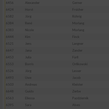
6456
Alexander
Gerner
Erstellung von Profilen zur Personalisierung von Inhalten
6424
Horst
Frsicher
6582
Jörg
Röhrig
6384
René
Morlang
Verwendung von Profilen zur Auswahl personalisierter Inhalte
6383
Nicole
Morlang
6444
Kim
Finck
Messung der Werbeleistung
6521
Jens
Langner
6647
Jana
Zander
Messung der Performance von Inhalten
6453
Julia
Fürll
6553
Borris
Orlikowski
Analyse von Zielgruppen durch Statistiken oder Kombinatione
6526
Jörg
Lesser
verschiedenen Quellen
6493
Uwe
Jacob
6503
Andreas
Kleister
Entwicklung und Verbesserung der Angebote
6648
Guido
Zerbe
6563
Eliessa
Pazdziernik
Verwendung reduzierter Daten zur Auswahl von Inhalten
6395
Sara
Alves