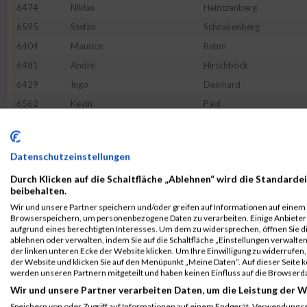
6474
Niklas
Heintzenberg
6595
Stefan
Schnakenberg
6404
Maurice
Behm
6481
André
Hirschböck
6429
Ingo
Deinhard
6562
Kevin
Paul
6437
Isabell
Egloff
6484
Tim
Holst
Datenschutzeinstellungen
6401
Marco
Bassen
Durch Klicken auf die Schaltfläche „Ablehnen“ wird die Standardei
6523
Andre
Lax
beibehalten.
6622
Larissa
Timm
Wir und unsere Partner speichern und/oder greifen auf Informationen auf einem G
Browserspeichern, um personenbezogene Daten zu verarbeiten. Einige Anbiete
6518
Matthias
Laatsch
aufgrund eines berechtigten Interesses. Um dem zu widersprechen, öffnen Sie die
6423
Ole
Christiansen
ablehnen oder verwalten, indem Sie auf die Schaltfläche „Einstellungen verwalten“
der linken unteren Ecke der Website klicken. Um Ihre Einwilligung zu widerrufen, 
6468
Maximilian
Gustmann
der Website und klicken Sie auf den Menüpunkt „Meine Daten“. Auf dieser Seite 
werden unseren Partnern mitgeteilt und haben keinen Einfluss auf die Browserd
6512
Birgit
Krämer
Wir und unsere Partner verarbeiten Daten, um die Leistung der W
6406
Thies
Behrens
Speichern von oder Zugriff auf Informationen auf einem Endgerät. Verwendung r