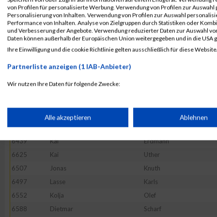
6646
Kemal
Yagmur
von Profilen für personalisierte Werbung. Verwendung von Profilen zur Auswahl p
Personalisierung von Inhalten. Verwendung von Profilen zur Auswahl personalis
6402
Oliver
Bauer
Performance von Inhalten. Analyse von Zielgruppen durch Statistiken oder Komb
und Verbesserung der Angebote. Verwendung reduzierter Daten zur Auswahl von
6579
Dominic
Riebe
Daten können außerhalb der Europäischen Union weitergegeben und in die USA 
6397
Jan
Bahlmann
Ihre Einwilligung und die cookie Richtlinie gelten ausschließlich für diese Website
6511
Thorsten
Koth
Partnerliste anzeigen (1 IAB-Anbieter)
6532
Matthias
Maas
Wir nutzen Ihre Daten für folgende Zwecke:
6565
Anna
Petsch
IAB-Verarbeitungszwecke:
6580
Lena
Riediger
6412
Christoph
Bremer
Speichern von oder Zugriff auf Informationen auf einem Endge
Alle akzeptieren
Ablehnen
6476
Michael
Henke
6439
Kai
Erdmann
Verwendung reduzierter Daten zur Auswahl von Werbeanzeige
6625
Kai
Uther
6507
Jonas
Knuth
Erstellung von Profilen für personalisierte Werbung
6497
Lasse
Karls
6552
Kolja
Olef
Verwendung von Profilen zur Auswahl personalisierter Werbun
6588
Dietmar
Scharf