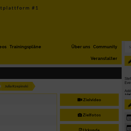
eos
Trainingspläne
Über uns
Community
Veranstalter
Julia Rzepinski
Zielvideo
Zielfotos
1
1
Urkunde