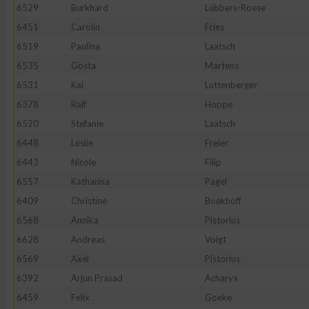
IAB-Besonderheiten:
6529
Burkhard
Lübbers-Roese
6451
Carolin
Fries
Verwendung genauer Standortdaten
6519
Paulina
Laatsch
6535
Gösta
Martens
Geräte anhand von aktiv angeforderten Informationen identifi
6531
Kai
Luttenberger
6378
Ralf
Hoppe
Nicht-IAB-Verarbeitungszwecke:
6520
Stefanie
Laatsch
Notwendig
6448
Leslie
Freier
6443
Nicole
Filip
Performance
6557
Katharina
Pagel
6409
Christine
Boekhoff
Funktional
6568
Annika
Pistorius
6628
Andreas
Voigt
6569
Axel
Pistorius
Werbung
6392
Arjun Prasad
Acharya
6459
Felix
Goeke