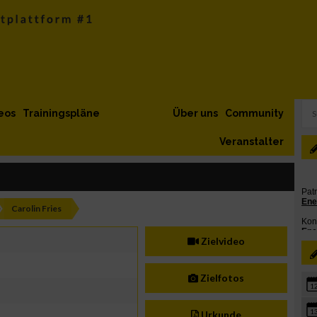
eos
Trainingspläne
Über uns
Community
Veranstalter
Carolin Fries
Zielvideo
Zielfotos
1
1
Urkunde