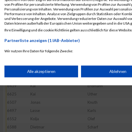
6646
Kemal
Yagmur
von Profilen für personalisierte Werbung. Verwendung von Profilen zur Auswahl p
Personalisierung von Inhalten. Verwendung von Profilen zur Auswahl personalis
6402
Oliver
Bauer
Performance von Inhalten. Analyse von Zielgruppen durch Statistiken oder Komb
und Verbesserung der Angebote. Verwendung reduzierter Daten zur Auswahl von
6579
Dominic
Riebe
Daten können außerhalb der Europäischen Union weitergegeben und in die USA 
6397
Jan
Bahlmann
Ihre Einwilligung und die cookie Richtlinie gelten ausschließlich für diese Website
6511
Thorsten
Koth
Partnerliste anzeigen (1 IAB-Anbieter)
6532
Matthias
Maas
Wir nutzen Ihre Daten für folgende Zwecke:
6565
Anna
Petsch
IAB-Verarbeitungszwecke:
6580
Lena
Riediger
6412
Christoph
Bremer
Speichern von oder Zugriff auf Informationen auf einem Endge
Alle akzeptieren
Ablehnen
6476
Michael
Henke
6439
Kai
Erdmann
Verwendung reduzierter Daten zur Auswahl von Werbeanzeige
6625
Kai
Uther
6507
Jonas
Knuth
Erstellung von Profilen für personalisierte Werbung
6497
Lasse
Karls
6552
Kolja
Olef
Verwendung von Profilen zur Auswahl personalisierter Werbun
6588
Dietmar
Scharf