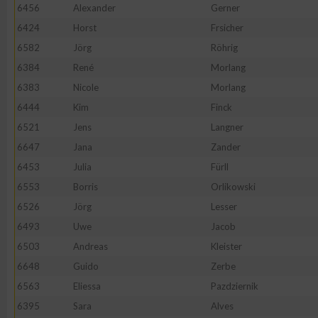
6456
Alexander
Gerner
Erstellung von Profilen zur Personalisierung von Inhalten
6424
Horst
Frsicher
6582
Jörg
Röhrig
6384
René
Morlang
Verwendung von Profilen zur Auswahl personalisierter Inhalte
6383
Nicole
Morlang
6444
Kim
Finck
Messung der Werbeleistung
6521
Jens
Langner
6647
Jana
Zander
Messung der Performance von Inhalten
6453
Julia
Fürll
6553
Borris
Orlikowski
Analyse von Zielgruppen durch Statistiken oder Kombinatione
6526
Jörg
Lesser
verschiedenen Quellen
6493
Uwe
Jacob
6503
Andreas
Kleister
Entwicklung und Verbesserung der Angebote
6648
Guido
Zerbe
6563
Eliessa
Pazdziernik
Verwendung reduzierter Daten zur Auswahl von Inhalten
6395
Sara
Alves