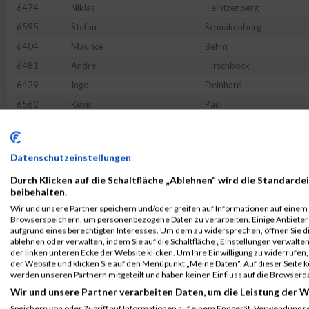
6474
Niklas
Heintzenberg
6595
Stefan
Schnakenberg
6404
Maurice
Behm
6481
André
Hirschböck
6429
Ingo
Deinhard
6562
Kevin
Paul
6437
Isabell
Egloff
6484
Tim
Holst
Datenschutzeinstellungen
6401
Marco
Bassen
Durch Klicken auf die Schaltfläche „Ablehnen“ wird die Standardei
6523
Andre
Lax
beibehalten.
6622
Larissa
Timm
Wir und unsere Partner speichern und/oder greifen auf Informationen auf einem G
Browserspeichern, um personenbezogene Daten zu verarbeiten. Einige Anbiete
6518
Matthias
Laatsch
aufgrund eines berechtigten Interesses. Um dem zu widersprechen, öffnen Sie die
6423
Ole
Christiansen
ablehnen oder verwalten, indem Sie auf die Schaltfläche „Einstellungen verwalten“
der linken unteren Ecke der Website klicken. Um Ihre Einwilligung zu widerrufen, 
6468
Maximilian
Gustmann
der Website und klicken Sie auf den Menüpunkt „Meine Daten“. Auf dieser Seite 
werden unseren Partnern mitgeteilt und haben keinen Einfluss auf die Browserd
6512
Birgit
Krämer
Wir und unsere Partner verarbeiten Daten, um die Leistung der W
6406
Thies
Behrens
Speichern von oder Zugriff auf Informationen auf einem Endgerät. Verwendung r