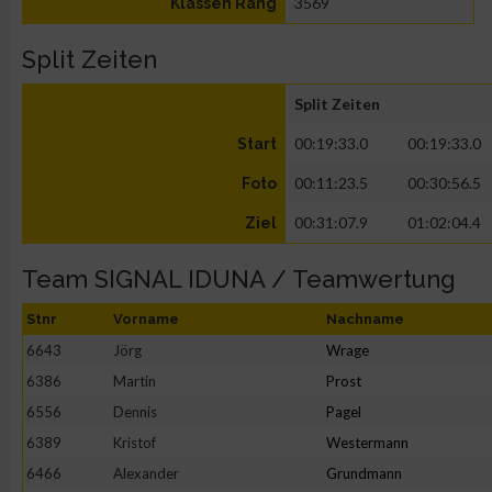
3569
Klassen Rang
Split Zeiten
Split Zeiten
00:19:33.0
00:19:33.0
Start
00:11:23.5
00:30:56.5
Foto
00:31:07.9
01:02:04.4
Ziel
Team SIGNAL IDUNA / Teamwertung
Stnr
Vorname
Nachname
6643
Jörg
Wrage
6386
Martin
Prost
6556
Dennis
Pagel
6389
Kristof
Westermann
6466
Alexander
Grundmann