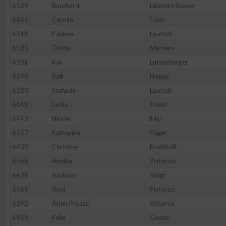
IAB-Besonderheiten:
6529
Burkhard
Lübbers-Roese
6451
Carolin
Fries
Verwendung genauer Standortdaten
6519
Paulina
Laatsch
6535
Gösta
Martens
Geräte anhand von aktiv angeforderten Informationen identifi
6531
Kai
Luttenberger
6378
Ralf
Hoppe
Nicht-IAB-Verarbeitungszwecke:
6520
Stefanie
Laatsch
Notwendig
6448
Leslie
Freier
6443
Nicole
Filip
Performance
6557
Katharina
Pagel
6409
Christine
Boekhoff
Funktional
6568
Annika
Pistorius
6628
Andreas
Voigt
6569
Axel
Pistorius
Werbung
6392
Arjun Prasad
Acharya
6459
Felix
Goeke