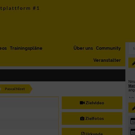
eos
Trainingspläne
Über uns
Community
Veranstalter
Pascal Nizet
Zielvideo
Zielfotos
1
1
Urkunde