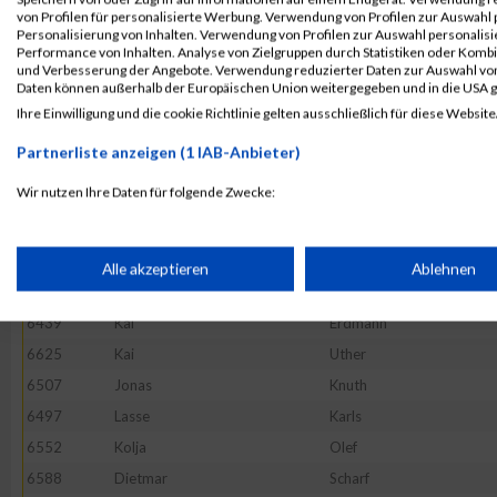
6646
Kemal
Yagmur
von Profilen für personalisierte Werbung. Verwendung von Profilen zur Auswahl p
Personalisierung von Inhalten. Verwendung von Profilen zur Auswahl personalis
6402
Oliver
Bauer
Performance von Inhalten. Analyse von Zielgruppen durch Statistiken oder Komb
und Verbesserung der Angebote. Verwendung reduzierter Daten zur Auswahl von
6579
Dominic
Riebe
Daten können außerhalb der Europäischen Union weitergegeben und in die USA 
6397
Jan
Bahlmann
Ihre Einwilligung und die cookie Richtlinie gelten ausschließlich für diese Website
6511
Thorsten
Koth
Partnerliste anzeigen (1 IAB-Anbieter)
6532
Matthias
Maas
Wir nutzen Ihre Daten für folgende Zwecke:
6565
Anna
Petsch
IAB-Verarbeitungszwecke:
6580
Lena
Riediger
6412
Christoph
Bremer
Speichern von oder Zugriff auf Informationen auf einem Endge
Alle akzeptieren
Ablehnen
6476
Michael
Henke
6439
Kai
Erdmann
Verwendung reduzierter Daten zur Auswahl von Werbeanzeige
6625
Kai
Uther
6507
Jonas
Knuth
Erstellung von Profilen für personalisierte Werbung
6497
Lasse
Karls
6552
Kolja
Olef
Verwendung von Profilen zur Auswahl personalisierter Werbun
6588
Dietmar
Scharf