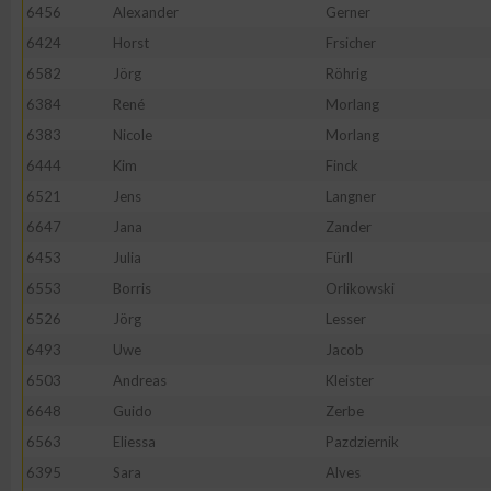
6456
Alexander
Gerner
Erstellung von Profilen zur Personalisierung von Inhalten
6424
Horst
Frsicher
6582
Jörg
Röhrig
6384
René
Morlang
Verwendung von Profilen zur Auswahl personalisierter Inhalte
6383
Nicole
Morlang
6444
Kim
Finck
Messung der Werbeleistung
6521
Jens
Langner
6647
Jana
Zander
Messung der Performance von Inhalten
6453
Julia
Fürll
6553
Borris
Orlikowski
Analyse von Zielgruppen durch Statistiken oder Kombinatione
6526
Jörg
Lesser
verschiedenen Quellen
6493
Uwe
Jacob
6503
Andreas
Kleister
Entwicklung und Verbesserung der Angebote
6648
Guido
Zerbe
6563
Eliessa
Pazdziernik
Verwendung reduzierter Daten zur Auswahl von Inhalten
6395
Sara
Alves