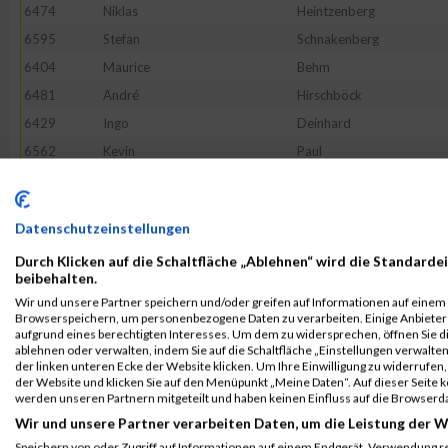
6474
Niklas
Heintzenberg
6595
Stefan
Schnakenberg
6404
Maurice
Behm
6481
André
Hirschböck
6429
Ingo
Deinhard
6562
Kevin
Paul
6437
Isabell
Egloff
6484
Tim
Holst
Datenschutzeinstellungen
6401
Marco
Bassen
Durch Klicken auf die Schaltfläche „Ablehnen“ wird die Standardei
6523
Andre
Lax
beibehalten.
6622
Larissa
Timm
Wir und unsere Partner speichern und/oder greifen auf Informationen auf einem G
Browserspeichern, um personenbezogene Daten zu verarbeiten. Einige Anbiete
6518
Matthias
Laatsch
aufgrund eines berechtigten Interesses. Um dem zu widersprechen, öffnen Sie die
6423
Ole
Christiansen
ablehnen oder verwalten, indem Sie auf die Schaltfläche „Einstellungen verwalten“
der linken unteren Ecke der Website klicken. Um Ihre Einwilligung zu widerrufen, 
6468
Maximilian
Gustmann
der Website und klicken Sie auf den Menüpunkt „Meine Daten“. Auf dieser Seite 
werden unseren Partnern mitgeteilt und haben keinen Einfluss auf die Browserd
6512
Birgit
Krämer
Wir und unsere Partner verarbeiten Daten, um die Leistung der W
6406
Thies
Behrens
Speichern von oder Zugriff auf Informationen auf einem Endgerät. Verwendung r