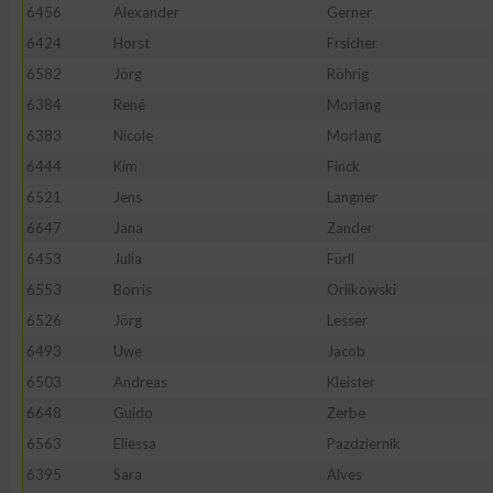
6456
Alexander
Gerner
Erstellung von Profilen zur Personalisierung von Inhalten
6424
Horst
Frsicher
6582
Jörg
Röhrig
6384
René
Morlang
Verwendung von Profilen zur Auswahl personalisierter Inhalte
6383
Nicole
Morlang
6444
Kim
Finck
Messung der Werbeleistung
6521
Jens
Langner
6647
Jana
Zander
Messung der Performance von Inhalten
6453
Julia
Fürll
6553
Borris
Orlikowski
Analyse von Zielgruppen durch Statistiken oder Kombinatione
6526
Jörg
Lesser
verschiedenen Quellen
6493
Uwe
Jacob
6503
Andreas
Kleister
Entwicklung und Verbesserung der Angebote
6648
Guido
Zerbe
6563
Eliessa
Pazdziernik
Verwendung reduzierter Daten zur Auswahl von Inhalten
6395
Sara
Alves