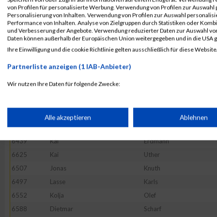
6646
Kemal
Yagmur
von Profilen für personalisierte Werbung. Verwendung von Profilen zur Auswahl p
Personalisierung von Inhalten. Verwendung von Profilen zur Auswahl personalis
6402
Oliver
Bauer
Performance von Inhalten. Analyse von Zielgruppen durch Statistiken oder Komb
und Verbesserung der Angebote. Verwendung reduzierter Daten zur Auswahl von
6579
Dominic
Riebe
Daten können außerhalb der Europäischen Union weitergegeben und in die USA 
6397
Jan
Bahlmann
Ihre Einwilligung und die cookie Richtlinie gelten ausschließlich für diese Website
6511
Thorsten
Koth
Partnerliste anzeigen (1 IAB-Anbieter)
6532
Matthias
Maas
Wir nutzen Ihre Daten für folgende Zwecke:
6565
Anna
Petsch
IAB-Verarbeitungszwecke:
6580
Lena
Riediger
6412
Christoph
Bremer
Speichern von oder Zugriff auf Informationen auf einem Endge
Alle akzeptieren
Ablehnen
6476
Michael
Henke
6439
Kai
Erdmann
Verwendung reduzierter Daten zur Auswahl von Werbeanzeige
6625
Kai
Uther
6507
Jonas
Knuth
Erstellung von Profilen für personalisierte Werbung
6497
Lasse
Karls
6552
Kolja
Olef
Verwendung von Profilen zur Auswahl personalisierter Werbun
6588
Dietmar
Scharf