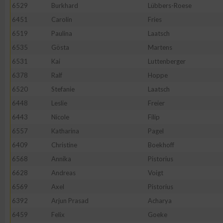
IAB-Besonderheiten:
6529
Burkhard
Lübbers-Roese
6451
Carolin
Fries
Verwendung genauer Standortdaten
6519
Paulina
Laatsch
6535
Gösta
Martens
Geräte anhand von aktiv angeforderten Informationen identifi
6531
Kai
Luttenberger
6378
Ralf
Hoppe
Nicht-IAB-Verarbeitungszwecke:
6520
Stefanie
Laatsch
Notwendig
6448
Leslie
Freier
6443
Nicole
Filip
Performance
6557
Katharina
Pagel
6409
Christine
Boekhoff
Funktional
6568
Annika
Pistorius
6628
Andreas
Voigt
6569
Axel
Pistorius
Werbung
6392
Arjun Prasad
Acharya
6459
Felix
Goeke