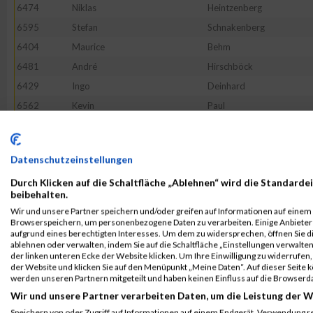
6474
Niklas
Heintzenberg
6595
Stefan
Schnakenberg
6404
Maurice
Behm
6481
André
Hirschböck
6429
Ingo
Deinhard
6562
Kevin
Paul
6437
Isabell
Egloff
6484
Tim
Holst
Datenschutzeinstellungen
6401
Marco
Bassen
Durch Klicken auf die Schaltfläche „Ablehnen“ wird die Standardei
6523
Andre
Lax
beibehalten.
6622
Larissa
Timm
Wir und unsere Partner speichern und/oder greifen auf Informationen auf einem G
Browserspeichern, um personenbezogene Daten zu verarbeiten. Einige Anbiete
6518
Matthias
Laatsch
aufgrund eines berechtigten Interesses. Um dem zu widersprechen, öffnen Sie die
6423
Ole
Christiansen
ablehnen oder verwalten, indem Sie auf die Schaltfläche „Einstellungen verwalten“
der linken unteren Ecke der Website klicken. Um Ihre Einwilligung zu widerrufen, 
6468
Maximilian
Gustmann
der Website und klicken Sie auf den Menüpunkt „Meine Daten“. Auf dieser Seite 
werden unseren Partnern mitgeteilt und haben keinen Einfluss auf die Browserd
6512
Birgit
Krämer
Wir und unsere Partner verarbeiten Daten, um die Leistung der W
6406
Thies
Behrens
Speichern von oder Zugriff auf Informationen auf einem Endgerät. Verwendung r