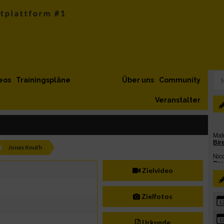
eos
Trainingspläne
Über uns
Community
Veranstalter
Jonas Knuth
Zielvideo
Zielfotos
1
1
Urkunde