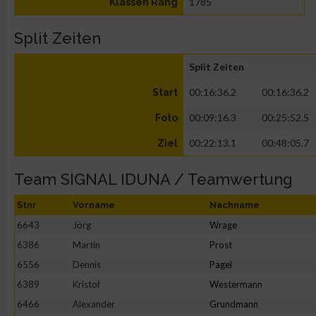
1785
Klassen Rang
Split Zeiten
Split Zeiten
00:16:36.2
00:16:36.2
Start
00:09:16.3
00:25:52.5
Foto
00:22:13.1
00:48:05.7
Ziel
Team SIGNAL IDUNA / Teamwertung
Stnr
Vorname
Nachname
6643
Jörg
Wrage
6386
Martin
Prost
6556
Dennis
Pagel
6389
Kristof
Westermann
6466
Alexander
Grundmann