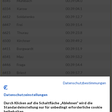
6545
Mühlbach
00:39:04.0
6554
Karow
00:39:04.1
6612
Soldatenko
00:39:12.7
6447
Frei
00:39:15.4
6621
Thurau
00:39:23.8
6500
Kirchner
00:39:49.2
6411
Borgwardt
00:39:51.9
6541
Mau
00:39:53.2
6446
Fraga
00:39:54.4
6413
Briest
00:39:57.7
6418
Brüst
00:40:00.2
Datenschutzbestimmungen
6373
Bengtsson
00:40:05.7
Datenschutzeinstellungen
6432
Dose
00:40:49.8
Durch Klicken auf die Schaltfläche „Ablehnen“ wird die
6536
Martensen
00:40:50.4
Standardeinstellung nur für unbedingt erforderliche cookie
beibehalten.