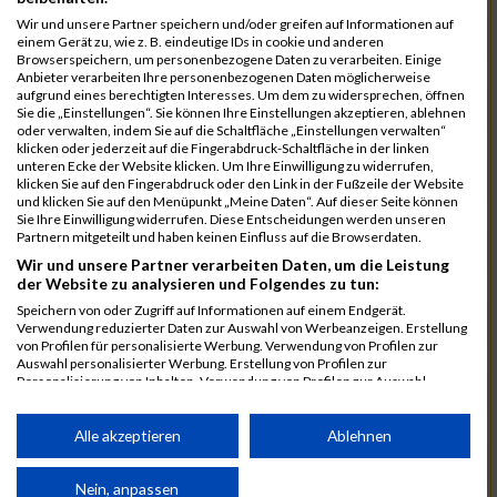
6566
Petsch
00:40:56.2
Wir und unsere Partner speichern und/oder greifen auf Informationen auf
6577
Reyeros-Petsch
00:40:56.2
einem Gerät zu, wie z. B. eindeutige IDs in cookie und anderen
Browserspeichern, um personenbezogene Daten zu verarbeiten. Einige
6494
Jark
00:41:03.9
Anbieter verarbeiten Ihre personenbezogenen Daten möglicherweise
aufgrund eines berechtigten Interesses. Um dem zu widersprechen, öffnen
6597
Schneider
00:41:21.9
Sie die „Einstellungen“. Sie können Ihre Einstellungen akzeptieren, ablehnen
oder verwalten, indem Sie auf die Schaltfläche „Einstellungen verwalten“
6508
Köber
00:41:43.7
klicken oder jederzeit auf die Fingerabdruck-Schaltfläche in der linken
unteren Ecke der Website klicken. Um Ihre Einwilligung zu widerrufen,
6457
Gierke
00:42:18.4
klicken Sie auf den Fingerabdruck oder den Link in der Fußzeile der Website
und klicken Sie auf den Menüpunkt „Meine Daten“. Auf dieser Seite können
6528
Lotze
00:42:18.7
Sie Ihre Einwilligung widerrufen. Diese Entscheidungen werden unseren
Partnern mitgeteilt und haben keinen Einfluss auf die Browserdaten.
6467
Grundmann
00:42:29.4
Wir und unsere Partner verarbeiten Daten, um die Leistung
der Website zu analysieren und Folgendes zu tun:
6548
Nizet
00:42:31.4
Speichern von oder Zugriff auf Informationen auf einem Endgerät.
6587
Rzepinski
00:42:31.9
Verwendung reduzierter Daten zur Auswahl von Werbeanzeigen. Erstellung
von Profilen für personalisierte Werbung. Verwendung von Profilen zur
6605
Seidel
00:42:35.2
Auswahl personalisierter Werbung. Erstellung von Profilen zur
Personalisierung von Inhalten. Verwendung von Profilen zur Auswahl
6530
Lunden
00:43:01.7
personalisierter Inhalte. Messung der Werbeleistung. Messung der
Performance von Inhalten. Analyse von Zielgruppen durch Statistiken oder
6632
Voß
00:43:02.6
Kombinationen von Daten aus verschiedenen Quellen. Entwicklung und
Alle akzeptieren
Ablehnen
Verbesserung der Angebote. Verwendung reduzierter Daten zur Auswahl
6564
Peters
00:43:23.7
von Inhalten.
Daten können außerhalb der Europäischen Union weitergegeben und in die
Nein, anpassen