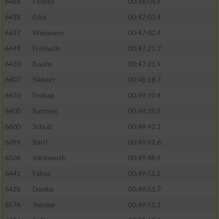
6486
Focken
00:46:04.9
6438
Erbo
00:47:02.4
Verwendung von Profilen zur Auswahl
personalisierter Inhalte
6637
Weizmann
00:47:02.4
6449
Freimuth
00:47:21.7
Messung der Werbeleistung
6410
Bojahr
00:47:21.9
6607
Siebert
00:48:18.7
Messung der Performance von Inhalten
6450
Freitag
00:49:10.4
Analyse von Zielgruppen durch Statistiken
6400
Bartram
00:49:10.9
oder Kombinationen von Daten aus
verschiedenen Quellen
6600
Schulz
00:49:42.2
6399
Bartl
00:49:42.6
Entwicklung und Verbesserung der Angebote
6504
Klintworth
00:49:48.9
Verwendung reduzierter Daten zur Auswahl
6441
Fähse
00:49:51.2
von Inhalten
6428
Damke
00:49:51.7
IAB-Besonderheiten:
6574
Rehder
00:49:55.1
Verwendung genauer Standortdaten