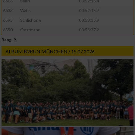
6606
Sellin
00:52:15.4
6633
Wäbs
00:52:15.7
Geräte anhand von aktiv angeforderten
Informationen identifizieren
6593
Schlichting
00:53:35.9
Nicht-IAB-Verarbeitungszwecke:
6550
Oestmann
00:53:37.2
Rang:
9.
Notwendig
ALBUM B2RUN MÜNCHEN / 15.07.2026
Performance
Funktional
Werbung