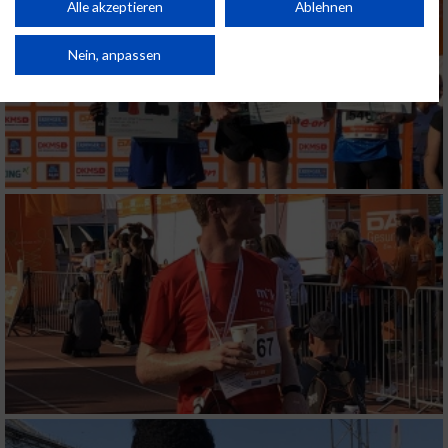
Kombinationen von Daten aus verschiedenen Quellen. Entwicklung und
Alle akzeptieren
Ablehnen
Verbesserung der Angebote. Verwendung reduzierter Daten zur Auswahl
von Inhalten.
Daten können außerhalb der Europäischen Union weitergegeben und in die
Nein, anpassen
USA gesendet werden.
Ihre Einwilligung und die cookie Richtlinie gelten ausschließlich für diese
Website/App.
Partnerliste anzeigen (1 IAB-Anbieter)
Wir nutzen Ihre Daten für folgende Zwecke:
IAB-Verarbeitungszwecke:
Speichern von oder Zugriff auf Informationen
auf einem Endgerät
Verwendung reduzierter Daten zur Auswahl
von Werbeanzeigen
Erstellung von Profilen für personalisierte
Werbung
Verwendung von Profilen zur Auswahl
personalisierter Werbung