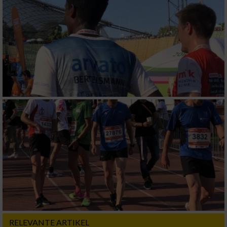
Erstellung von Profilen zur Personalisierung
von Inhalten
Verwendung von Profilen zur Auswahl
personalisierter Inhalte
Messung der Werbeleistung
Messung der Performance von Inhalten
Analyse von Zielgruppen durch Statistiken
oder Kombinationen von Daten aus
verschiedenen Quellen
Entwicklung und Verbesserung der Angebote
Verwendung reduzierter Daten zur Auswahl
von Inhalten
RELEVANTE ARTIKEL