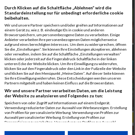
Durch Klicken auf die Schaltfläche „Ablehnen“ wird die
Standardeinstellung nur für unbedingt erforderliche cookie
beibehalten.
Wir und unsere Partner speichern und/oder greifen auf Informationen auf
einem Gerät zu, wie z. B. eindeutige IDs in cookie und anderen
Browserspeichern, um personenbezogene Daten zu verarbeiten. Einige
Anbieter verarbeiten Ihre personenbezogenen Daten möglicherweise
aufgrund eines berechtigten Interesses. Um dem zu widersprechen, öffnen
Sie die „Einstellungen“. Sie können Ihre Einstellungen akzeptieren, ablehnen
oder verwalten, indem Sie auf die Schaltfläche „Einstellungen verwalten“
klicken oder jederzeit auf die Fingerabdruck-Schaltfläche in der linken
unteren Ecke der Website klicken. Um Ihre Einwilligung zu widerrufen,
klicken Sie auf den Fingerabdruck oder den Link in der Fußzeile der Website
und klicken Sie auf den Menüpunkt „Meine Daten“. Auf dieser Seite können
Sie Ihre Einwilligung widerrufen. Diese Entscheidungen werden unseren
Partnern mitgeteilt und haben keinen Einfluss auf die Browserdaten.
Wir und unsere Partner verarbeiten Daten, um die Leistung
der Website zu analysieren und Folgendes zu tun:
Speichern von oder Zugriff auf Informationen auf einem Endgerät.
Verwendung reduzierter Daten zur Auswahl von Werbeanzeigen. Erstellung
von Profilen für personalisierte Werbung. Verwendung von Profilen zur
ALBUM B2RUN MÜNCHEN, B2RUN / 16.07.2019
Auswahl personalisierter Werbung. Erstellung von Profilen zur
Personalisierung von Inhalten. Verwendung von Profilen zur Auswahl
personalisierter Inhalte. Messung der Werbeleistung. Messung der
Performance von Inhalten. Analyse von Zielgruppen durch Statistiken oder