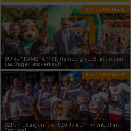
IAB-Besonderheiten:
RUN-DEUTSCHLAND
Verwendung genauer Standortdaten
Geräte anhand von aktiv angeforderten
Informationen identifizieren
Nicht-IAB-Verarbeitungszwecke:
RUN5 TEAMSTAFFEL Hamburg 2026 an beiden
Notwendig
Lauftagen ausverkauft
RUN-DEUTSCHLAND
Performance
Funktional
Werbung
B2Run Dillingen feiert 20 Jahre Firmenlauf im
Saarland