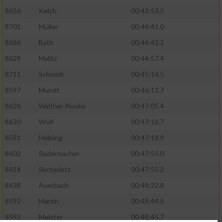
8656
Kelch
00:43:53.5
8701
Müller
00:44:41.0
8686
Bath
00:44:42.2
8629
Malitz
00:44:57.4
8711
Schmidt
00:45:14.5
8597
Mundt
00:46:11.7
8626
Walther-Noske
00:47:05.4
8630
Wolf
00:47:18.7
8581
Helbing
00:47:18.9
8602
Radermacher
00:47:55.0
8618
Skrzypietz
00:47:55.2
8638
Auerbach
00:48:22.8
8592
Martin
00:48:44.5
8593
Meister
00:48:45.7