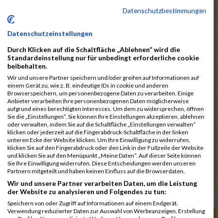
Datenschutzbestimmungen
8698
Lichtenfeld
00:49:10.8
8655
Jablonowski
00:49:37.2
Datenschutzeinstellungen
8681
Zimmermann
00:49:38.4
Durch Klicken auf die Schaltfläche „Ablehnen“ wird die
8580
Heidrich
00:52:25.9
Standardeinstellung nur für unbedingt erforderliche cookie
beibehalten.
8617
Seidel
00:52:26.2
Wir und unsere Partner speichern und/oder greifen auf Informationen auf
einem Gerät zu, wie z. B. eindeutige IDs in cookie und anderen
8647
Fehmer
00:53:26.5
Browserspeichern, um personenbezogene Daten zu verarbeiten. Einige
Anbieter verarbeiten Ihre personenbezogenen Daten möglicherweise
8605
Rohr
00:57:37.9
aufgrund eines berechtigten Interesses. Um dem zu widersprechen, öffnen
Sie die „Einstellungen“. Sie können Ihre Einstellungen akzeptieren, ablehnen
8574
Döhler
00:58:59.7
oder verwalten, indem Sie auf die Schaltfläche „Einstellungen verwalten“
klicken oder jederzeit auf die Fingerabdruck-Schaltfläche in der linken
8609
Ruthsatz
00:58:59.7
unteren Ecke der Website klicken. Um Ihre Einwilligung zu widerrufen,
klicken Sie auf den Fingerabdruck oder den Link in der Fußzeile der Website
8631
Zeltsch
00:58:59.9
und klicken Sie auf den Menüpunkt „Meine Daten“. Auf dieser Seite können
Sie Ihre Einwilligung widerrufen. Diese Entscheidungen werden unseren
8620
Stark
01:01:51.8
Partnern mitgeteilt und haben keinen Einfluss auf die Browserdaten.
8606
Römer
01:01:52.7
Wir und unsere Partner verarbeiten Daten, um die Leistung
der Website zu analysieren und Folgendes zu tun:
Rang:
89.
Speichern von oder Zugriff auf Informationen auf einem Endgerät.
Verwendung reduzierter Daten zur Auswahl von Werbeanzeigen. Erstellung
ALBUM B2RUN MÜNCHEN / 15.07.2026