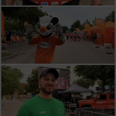
Werbung
Verwendung von Profilen zur Auswahl
personalisierter Werbung
Erstellung von Profilen zur Personalisierung
von Inhalten
Verwendung von Profilen zur Auswahl
personalisierter Inhalte
Messung der Werbeleistung
Messung der Performance von Inhalten
Analyse von Zielgruppen durch Statistiken
oder Kombinationen von Daten aus
verschiedenen Quellen
Entwicklung und Verbesserung der Angebote