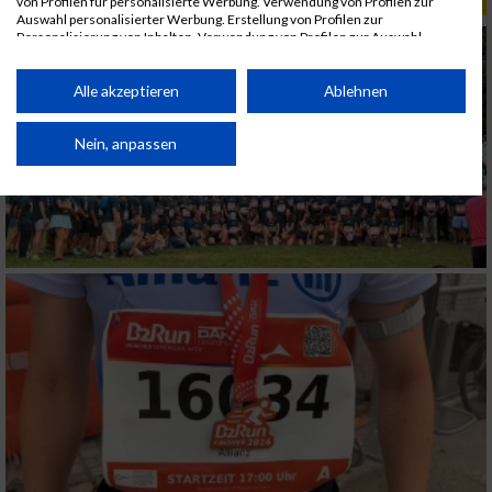
von Profilen für personalisierte Werbung. Verwendung von Profilen zur
Auswahl personalisierter Werbung. Erstellung von Profilen zur
Personalisierung von Inhalten. Verwendung von Profilen zur Auswahl
personalisierter Inhalte. Messung der Werbeleistung. Messung der
Performance von Inhalten. Analyse von Zielgruppen durch Statistiken oder
Kombinationen von Daten aus verschiedenen Quellen. Entwicklung und
Alle akzeptieren
Ablehnen
Verbesserung der Angebote. Verwendung reduzierter Daten zur Auswahl
von Inhalten.
Daten können außerhalb der Europäischen Union weitergegeben und in die
Nein, anpassen
USA gesendet werden.
Ihre Einwilligung und die cookie Richtlinie gelten ausschließlich für diese
Website/App.
Partnerliste anzeigen (1 IAB-Anbieter)
Wir nutzen Ihre Daten für folgende Zwecke:
IAB-Verarbeitungszwecke:
Speichern von oder Zugriff auf Informationen
auf einem Endgerät
Verwendung reduzierter Daten zur Auswahl
von Werbeanzeigen
Erstellung von Profilen für personalisierte