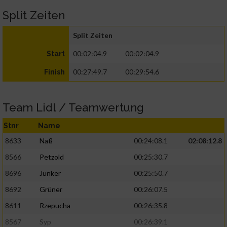
Split Zeiten
Split Zeiten
00:02:04.9
00:02:04.9
Start
00:27:49.7
00:29:54.6
Finish
Team Lidl / Teamwertung
Stnr
Name
8633
Naß
00:24:08.1
02:08:12.8
8566
Petzold
00:25:30.7
8696
Junker
00:25:50.7
8692
Grüner
00:26:07.5
8611
Rzepucha
00:26:35.8
8567
Syp
00:26:39.1