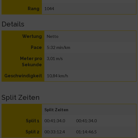
1044
Rang
Details
Netto
Wertung
5:32 min/km
Pace
3,01 m/s
Meter pro
Sekunde
10,84 km/h
Geschwindigkeit
Split Zeiten
Split Zeiten
00:41:34.0
00:41:34.0
Split 1
00:33:12.4
01:14:46.5
Split 2