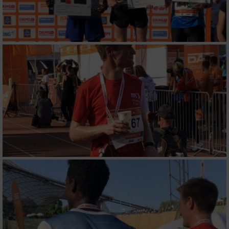
Verwendung von Profilen zur Auswahl
personalisierter Inhalte
Messung der Werbeleistung
Messung der Performance von Inhalten
Analyse von Zielgruppen durch Statistiken
oder Kombinationen von Daten aus
verschiedenen Quellen
Entwicklung und Verbesserung der Angebote
Verwendung reduzierter Daten zur Auswahl
von Inhalten
IAB-Besonderheiten:
Verwendung genauer Standortdaten