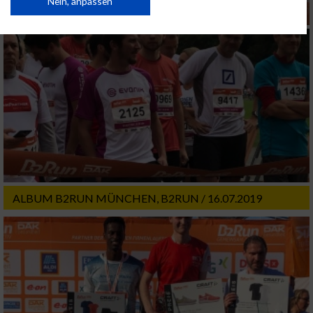
Daten können außerhalb der Europäischen Union weitergegeben und in die
Nein, anpassen
USA gesendet werden.
Ihre Einwilligung und die cookie Richtlinie gelten ausschließlich für diese
Website/App.
Partnerliste anzeigen (1 IAB-Anbieter)
Wir nutzen Ihre Daten für folgende Zwecke:
IAB-Verarbeitungszwecke:
Speichern von oder Zugriff auf Informationen
auf einem Endgerät
Verwendung reduzierter Daten zur Auswahl
von Werbeanzeigen
ALBUM B2RUN MÜNCHEN, B2RUN / 16.07.2019
Erstellung von Profilen für personalisierte
Werbung
Verwendung von Profilen zur Auswahl
personalisierter Werbung
Erstellung von Profilen zur Personalisierung
von Inhalten