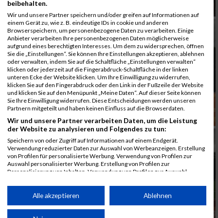
beibehalten.
Wir und unsere Partner speichern und/oder greifen auf Informationen auf
einem Gerät zu, wie z. B. eindeutige IDs in cookie und anderen
Browserspeichern, um personenbezogene Daten zu verarbeiten. Einige
Anbieter verarbeiten Ihre personenbezogenen Daten möglicherweise
aufgrund eines berechtigten Interesses. Um dem zu widersprechen, öffnen
Sie die „Einstellungen“. Sie können Ihre Einstellungen akzeptieren, ablehnen
oder verwalten, indem Sie auf die Schaltfläche „Einstellungen verwalten“
klicken oder jederzeit auf die Fingerabdruck-Schaltfläche in der linken
unteren Ecke der Website klicken. Um Ihre Einwilligung zu widerrufen,
klicken Sie auf den Fingerabdruck oder den Link in der Fußzeile der Website
und klicken Sie auf den Menüpunkt „Meine Daten“. Auf dieser Seite können
Sie Ihre Einwilligung widerrufen. Diese Entscheidungen werden unseren
Partnern mitgeteilt und haben keinen Einfluss auf die Browserdaten.
Wir und unsere Partner verarbeiten Daten, um die Leistung
der Website zu analysieren und Folgendes zu tun:
Speichern von oder Zugriff auf Informationen auf einem Endgerät.
Verwendung reduzierter Daten zur Auswahl von Werbeanzeigen. Erstellung
von Profilen für personalisierte Werbung. Verwendung von Profilen zur
Auswahl personalisierter Werbung. Erstellung von Profilen zur
Personalisierung von Inhalten. Verwendung von Profilen zur Auswahl
personalisierter Inhalte. Messung der Werbeleistung. Messung der
Performance von Inhalten. Analyse von Zielgruppen durch Statistiken oder
Kombinationen von Daten aus verschiedenen Quellen. Entwicklung und
Alle akzeptieren
Ablehnen
Verbesserung der Angebote. Verwendung reduzierter Daten zur Auswahl
von Inhalten.