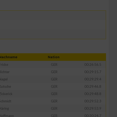
Nachname
Nation
Fricke
GER
00:26:56.5
Richter
GER
00:29:15.7
Nagel
GER
00:29:29.4
Kutsche
GER
00:29:46.8
Zickerick
GER
00:29:48.8
Schmidt
GER
00:29:52.3
Häring
GER
00:29:53.9
Hoffmann
GER
00:30:24.7