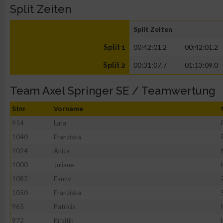
Split Zeiten
Split Zeiten
00:42:01.2
00:42:01.2
Split 1
00:31:07.7
01:13:09.0
Split 2
Team Axel Springer SE / Teamwertung
Stnr
Vorname
954
Lara
1040
Franziska
1024
Anica
1000
Juliane
1082
Fanny
1050
Franziska
965
Patricia
972
Krisitin