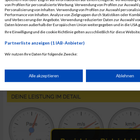
von Profilen für personalisierte Werbung. Verwendung von Profilen zur Auswahl p
937
Janina
Personalisierung von Inhalten. Verwendung von Profilen zur Auswahl personalis
Performance von Inhalten. Analyse von Zielgruppen durch Statistiken oder Komb
1081
Jennifer
und Verbesserung der Angebote. Verwendung reduzierter Daten zur Auswahl von
941
Mariangela
Daten können außerhalb der Europäischen Union weitergegeben und in die USA 
Ihre Einwilligung und die cookie Richtlinie gelten ausschließlich für diese Website
Rang:
38.
Partnerliste anzeigen (1 IAB-Anbieter)
Kontaktformular / Fragen
Wir nutzen Ihre Daten für folgende Zwecke:
zur Zeitmessung
IAB-Verarbeitungszwecke:
Speichern von oder Zugriff auf Informationen auf einem Endge
Alle akzeptieren
Ablehnen
Julia Müller
Verwendung reduzierter Daten zur Auswahl von Werbeanzeige
Erstellung von Profilen für personalisierte Werbung
Verwendung von Profilen zur Auswahl personalisierter Werbun