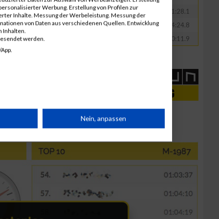
ersonalisierter Werbung. Erstellung von Profilen zur
Büschking
GER
00:41:28.1
ierter Inhalte. Messung der Werbeleistung. Messung der
inationen von Daten aus verschiedenen Quellen. Entwicklung
Wolf
GER
00:44:24.8
 Inhalten.
Czarnecki
GER
00:50:11.9
gesendet werden.
/App.
rät
Nein, anpassen
n
g