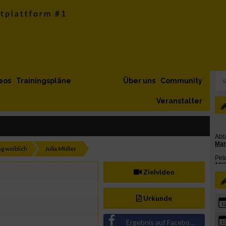
eos
Trainingspläne
Über uns
Community
Veranstalter
g weiblich
Julia Müller
Zielvideo
Urkunde
1
Ergebnis auf Facebook teilen
1