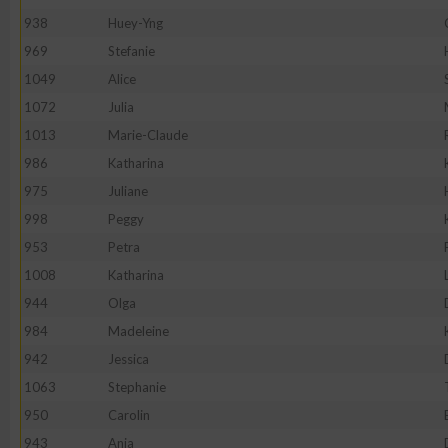
938
Huey-Yng
969
Stefanie
1049
Alice
1072
Julia
1013
Marie-Claude
986
Katharina
975
Juliane
998
Peggy
953
Petra
1008
Katharina
944
Olga
984
Madeleine
942
Jessica
1063
Stephanie
950
Carolin
943
Anja