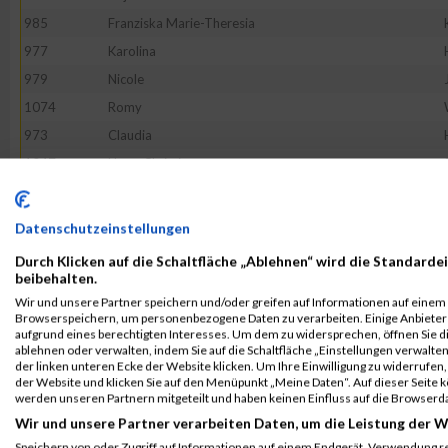
985
Franziska Marie-Theresia
977
Karolina
979
Nicole
1074
Romy
973
Claudia
1047
Nena-Christin
961
Nicole
1022
Franziska
Datenschutzeinstellungen
1055
Ines
Durch Klicken auf die Schaltfläche „Ablehnen“ wird die Standardei
1039
Elfriede
beibehalten.
Wir und unsere Partner speichern und/oder greifen auf Informationen auf einem G
1031
Tatiana
Browserspeichern, um personenbezogene Daten zu verarbeiten. Einige Anbiete
1041
Anne
aufgrund eines berechtigten Interesses. Um dem zu widersprechen, öffnen Sie die
ablehnen oder verwalten, indem Sie auf die Schaltfläche „Einstellungen verwalten“
1028
Daniela
der linken unteren Ecke der Website klicken. Um Ihre Einwilligung zu widerrufen, 
der Website und klicken Sie auf den Menüpunkt „Meine Daten“. Auf dieser Seite 
1078
Corinna
werden unseren Partnern mitgeteilt und haben keinen Einfluss auf die Browserd
966
Maria
Wir und unsere Partner verarbeiten Daten, um die Leistung der W
980
Katrin
Speichern von oder Zugriff auf Informationen auf einem Endgerät. Verwendung r