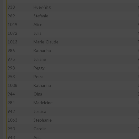
938
Huey-Yng
969
Stefanie
1049
Alice
1072
Julia
1013
Marie-Claude
986
Katharina
975
Juliane
998
Peggy
953
Petra
1008
Katharina
944
Olga
984
Madeleine
942
Jessica
1063
Stephanie
950
Carolin
943
Anja