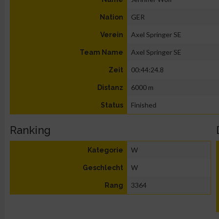
GER
Nation
Axel Springer SE
Verein
Axel Springer SE
Team Name
00:44:24.8
Zeit
6000 m
Distanz
Finished
Status
Ranking
W
Kategorie
W
Geschlecht
3364
Rang