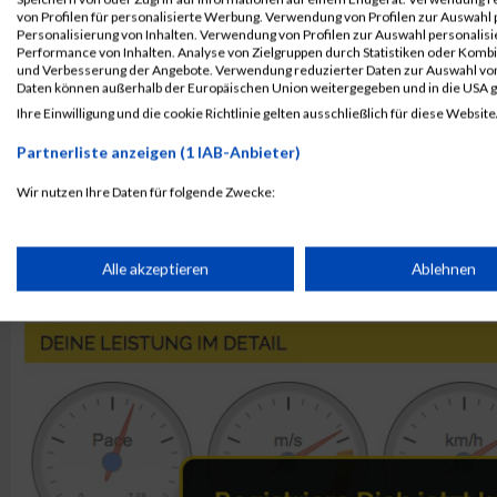
von Profilen für personalisierte Werbung. Verwendung von Profilen zur Auswahl p
937
Janina
Personalisierung von Inhalten. Verwendung von Profilen zur Auswahl personalis
Performance von Inhalten. Analyse von Zielgruppen durch Statistiken oder Komb
1081
Jennifer
und Verbesserung der Angebote. Verwendung reduzierter Daten zur Auswahl von
941
Mariangela
Daten können außerhalb der Europäischen Union weitergegeben und in die USA 
Ihre Einwilligung und die cookie Richtlinie gelten ausschließlich für diese Website
Rang:
38.
Partnerliste anzeigen (1 IAB-Anbieter)
Kontaktformular / Fragen
Wir nutzen Ihre Daten für folgende Zwecke:
zur Zeitmessung
IAB-Verarbeitungszwecke:
Speichern von oder Zugriff auf Informationen auf einem Endge
Alle akzeptieren
Ablehnen
Jennifer Wolf
Verwendung reduzierter Daten zur Auswahl von Werbeanzeige
Erstellung von Profilen für personalisierte Werbung
Verwendung von Profilen zur Auswahl personalisierter Werbun