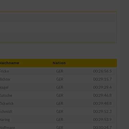
Nachname
Nation
Fricke
GER
00:26:56.5
Richter
GER
00:29:15.7
Nagel
GER
00:29:29.4
Kutsche
GER
00:29:46.8
Zickerick
GER
00:29:48.8
Schmidt
GER
00:29:52.3
Häring
GER
00:29:53.9
Hoffmann
GER
00:30:24.7