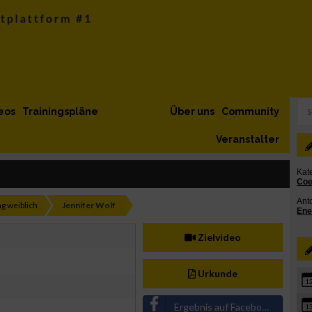
eos
Trainingspläne
Über uns
Community
Veranstalter
g weiblich
Jennifer Wolf
Zielvideo
Urkunde
1
Ergebnis auf Facebook teilen
1