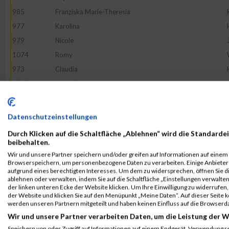
985
Franziska Marie-Theresia
977
Karolina
979
Nicole
1074
Romy
973
Claudia
1047
Nena-Christin
961
Nicole
1022
Franziska
Datenschutzeinstellungen
1055
Ines
Durch Klicken auf die Schaltfläche „Ablehnen“ wird die Standardei
1039
Elfriede
beibehalten.
Wir und unsere Partner speichern und/oder greifen auf Informationen auf einem G
1031
Tatiana
Browserspeichern, um personenbezogene Daten zu verarbeiten. Einige Anbiete
1041
Anne
aufgrund eines berechtigten Interesses. Um dem zu widersprechen, öffnen Sie die
ablehnen oder verwalten, indem Sie auf die Schaltfläche „Einstellungen verwalten“
1028
Daniela
der linken unteren Ecke der Website klicken. Um Ihre Einwilligung zu widerrufen, 
der Website und klicken Sie auf den Menüpunkt „Meine Daten“. Auf dieser Seite 
1078
Corinna
werden unseren Partnern mitgeteilt und haben keinen Einfluss auf die Browserd
966
Maria
Wir und unsere Partner verarbeiten Daten, um die Leistung der W
980
Katrin
Speichern von oder Zugriff auf Informationen auf einem Endgerät. Verwendung r