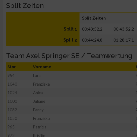
Split Zeiten
Split Zeiten
00:43:52.2
00:43:52.2
Split 1
00:44:24.8
01:28:17.1
Split 2
Team Axel Springer SE / Teamwertung
Stnr
Vorname
954
Lara
1040
Franziska
1024
Anica
1000
Juliane
1082
Fanny
1050
Franziska
965
Patricia
972
Krisitin