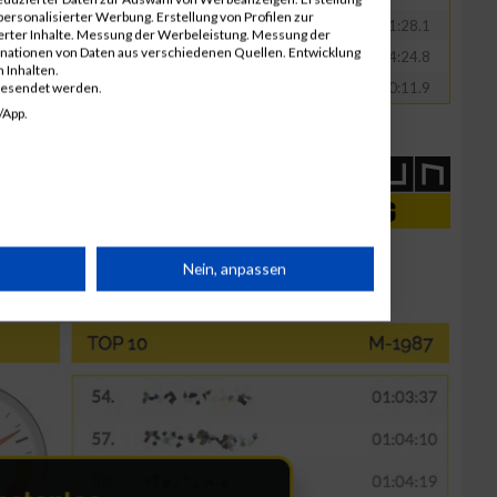
ersonalisierter Werbung. Erstellung von Profilen zur
Büschking
GER
00:41:28.1
ierter Inhalte. Messung der Werbeleistung. Messung der
inationen von Daten aus verschiedenen Quellen. Entwicklung
Wolf
GER
00:44:24.8
 Inhalten.
Czarnecki
GER
00:50:11.9
gesendet werden.
/App.
rät
Nein, anpassen
n
g