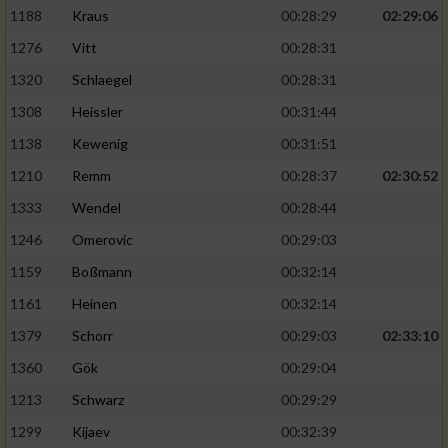
1188
Kraus
00:28:29
02:29:06
1276
Vitt
00:28:31
1320
Schlaegel
00:28:31
1308
Heissler
00:31:44
1138
Kewenig
00:31:51
1210
Remm
00:28:37
02:30:52
1333
Wendel
00:28:44
1246
Omerovic
00:29:03
1159
Boßmann
00:32:14
1161
Heinen
00:32:14
1379
Schorr
00:29:03
02:33:10
1360
Gök
00:29:04
1213
Schwarz
00:29:29
1299
Kijaev
00:32:39