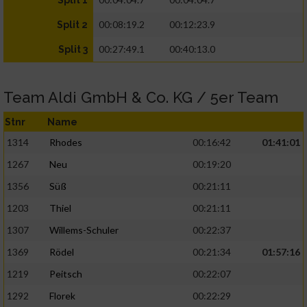
Split 1
00:08:19.2
00:12:23.9
Split 2
00:27:49.1
00:40:13.0
Split 3
Team Aldi GmbH & Co. KG / 5er Team
Stnr
Name
1314
Rhodes
00:16:42
01:41:01
1267
Neu
00:19:20
1356
Süß
00:21:11
1203
Thiel
00:21:11
1307
Willems-Schuler
00:22:37
1369
Rödel
00:21:34
01:57:16
1219
Peitsch
00:22:07
1292
Florek
00:22:29