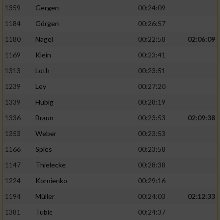
1359
Gergen
00:24:09
1184
Görgen
00:26:57
1180
Nagel
00:22:58
02:06:09
1169
Klein
00:23:41
1313
Loth
00:23:51
1239
Ley
00:27:20
1339
Hubig
00:28:19
1336
Braun
00:23:53
02:09:38
1353
Weber
00:23:53
1166
Spies
00:23:58
1147
Thielecke
00:28:38
1224
Kornienko
00:29:16
1194
Müller
00:24:03
02:12:33
1381
Tubic
00:24:37