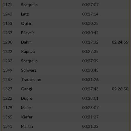
1171
Scarpello
00:27:07
1243
Latz
00:27:14
1153
Quirin
00:30:25
1237
Bilavcic
00:30:42
1280
Dahm
00:27:32
02:24:55
1232
Kapitza
00:27:35
1202
Scarpello
00:27:39
1349
Schwarz
00:30:43
1287
Trautmann
00:31:26
1327
Gangi
00:27:43
02:26:50
1222
Dupre
00:28:01
1179
Maier
00:28:07
1365
Kiefer
00:31:27
1341
Martin
00:31:32