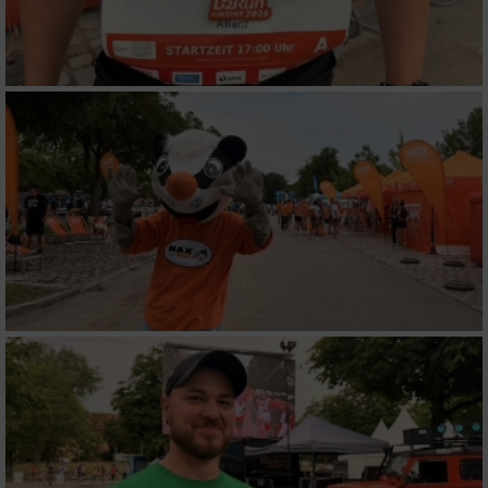
Partnerliste anzeigen (1 IAB-Anbieter)
Wir nutzen Ihre Daten für folgende Zwecke:
IAB-Verarbeitungszwecke:
Speichern von oder Zugriff auf Informationen
auf einem Endgerät
Verwendung reduzierter Daten zur Auswahl
von Werbeanzeigen
Erstellung von Profilen für personalisierte
Werbung
Verwendung von Profilen zur Auswahl
personalisierter Werbung
Erstellung von Profilen zur Personalisierung
von Inhalten
Verwendung von Profilen zur Auswahl
personalisierter Inhalte