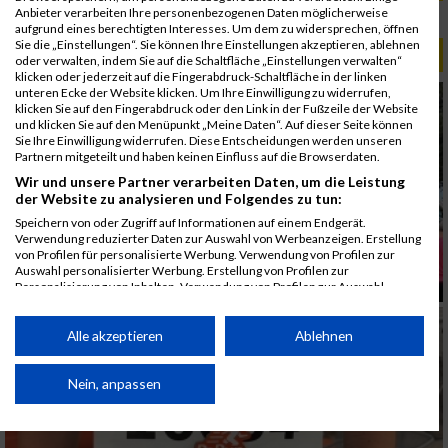
Anbieter verarbeiten Ihre personenbezogenen Daten möglicherweise
Rang:
514.
aufgrund eines berechtigten Interesses. Um dem zu widersprechen, öffnen
Sie die „Einstellungen“. Sie können Ihre Einstellungen akzeptieren, ablehnen
ALBUM B2RUN MÜNCHEN / 15.07.2026
oder verwalten, indem Sie auf die Schaltfläche „Einstellungen verwalten“
klicken oder jederzeit auf die Fingerabdruck-Schaltfläche in der linken
unteren Ecke der Website klicken. Um Ihre Einwilligung zu widerrufen,
klicken Sie auf den Fingerabdruck oder den Link in der Fußzeile der Website
und klicken Sie auf den Menüpunkt „Meine Daten“. Auf dieser Seite können
Sie Ihre Einwilligung widerrufen. Diese Entscheidungen werden unseren
Partnern mitgeteilt und haben keinen Einfluss auf die Browserdaten.
Wir und unsere Partner verarbeiten Daten, um die Leistung
der Website zu analysieren und Folgendes zu tun:
Speichern von oder Zugriff auf Informationen auf einem Endgerät.
Verwendung reduzierter Daten zur Auswahl von Werbeanzeigen. Erstellung
von Profilen für personalisierte Werbung. Verwendung von Profilen zur
Auswahl personalisierter Werbung. Erstellung von Profilen zur
Personalisierung von Inhalten. Verwendung von Profilen zur Auswahl
personalisierter Inhalte. Messung der Werbeleistung. Messung der
Performance von Inhalten. Analyse von Zielgruppen durch Statistiken oder
Kombinationen von Daten aus verschiedenen Quellen. Entwicklung und
Alle akzeptieren
Ablehnen
Verbesserung der Angebote. Verwendung reduzierter Daten zur Auswahl
von Inhalten.
Daten können außerhalb der Europäischen Union weitergegeben und in die
Nein, anpassen
USA gesendet werden.
Ihre Einwilligung und die cookie Richtlinie gelten ausschließlich für diese
Website/App.