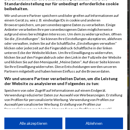
Standardeinstellung nur für unbedingt erforderliche cookie
beibehalten.
Wir und unsere Partner speichern und/oder greifen auf Informationen auf
einem Gerät zu, wie z. B. eindeutige IDs in cookie und anderen
Browserspeichern, um personenbezogene Daten zu verarbeiten. Einige
Anbieter verarbeiten Ihre personenbezogenen Daten möglicherweise
aufgrund eines berechtigten Interesses. Um dem zu widersprechen, öffnen
Sie die „Einstellungen“. Sie können Ihre Einstellungen akzeptieren, ablehnen
oder verwalten, indem Sie auf die Schaltfläche „Einstellungen verwalten“
klicken oder jederzeit auf die Fingerabdruck-Schaltfläche in der linken
unteren Ecke der Website klicken. Um Ihre Einwilligung zu widerrufen,
klicken Sie auf den Fingerabdruck oder den Link in der Fußzeile der Website
und klicken Sie auf den Menüpunkt „Meine Daten“. Auf dieser Seite können
Sie Ihre Einwilligung widerrufen. Diese Entscheidungen werden unseren
Partnern mitgeteilt und haben keinen Einfluss auf die Browserdaten.
Wir und unsere Partner verarbeiten Daten, um die Leistung
ALBUM B2RUN KÖLN / 05.09.2019
der Website zu analysieren und Folgendes zu tun:
Speichern von oder Zugriff auf Informationen auf einem Endgerät.
Verwendung reduzierter Daten zur Auswahl von Werbeanzeigen. Erstellung
von Profilen für personalisierte Werbung. Verwendung von Profilen zur
Auswahl personalisierter Werbung. Erstellung von Profilen zur
Personalisierung von Inhalten. Verwendung von Profilen zur Auswahl
personalisierter Inhalte. Messung der Werbeleistung. Messung der
Performance von Inhalten. Analyse von Zielgruppen durch Statistiken oder
Kombinationen von Daten aus verschiedenen Quellen. Entwicklung und
Alle akzeptieren
Ablehnen
Verbesserung der Angebote. Verwendung reduzierter Daten zur Auswahl