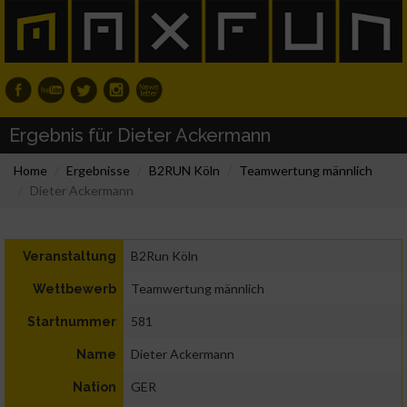
Ergebnis für Dieter Ackermann
Home
Ergebnisse
B2RUN Köln
Teamwertung männlich
Dieter Ackermann
B2Run Köln
Veranstaltung
Teamwertung männlich
Wettbewerb
581
Startnummer
Dieter Ackermann
Name
GER
Nation