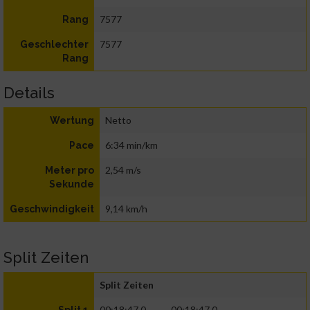
7577
Rang
7577
Geschlechter
Rang
Details
Netto
Wertung
6:34 min/km
Pace
2,54 m/s
Meter pro
Sekunde
9,14 km/h
Geschwindigkeit
Split Zeiten
Split Zeiten
00:18:47.0
00:18:47.0