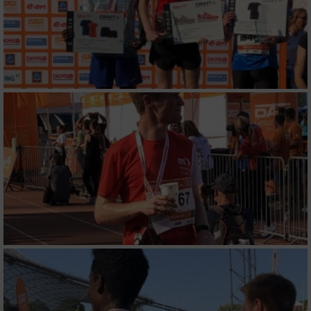
Verwendung genauer Standortdaten
Geräte anhand von aktiv angeforderten
Informationen identifizieren
Nicht-IAB-Verarbeitungszwecke:
Notwendig
Performance
Funktional
Werbung