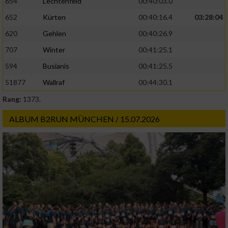
654
Lechtenfeld
00:40:03.0
652
Kürten
00:40:16.4
03:28:04
620
Gehlen
00:40:26.9
707
Winter
00:41:25.1
594
Busianis
00:41:25.5
51877
Wallraf
00:44:30.1
Rang:
1373.
ALBUM B2RUN MÜNCHEN / 15.07.2026