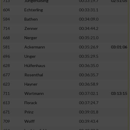
713
Jungehülsing
00:33:19.7
02:51:05
604
Echterling
00:33:31.1
584
Bathen
00:34:09.0
714
Zenner
00:34:44.2
668
Nerger
00:35:21.0
581
Ackermann
00:35:26.9
03:01:06
696
Unger
00:35:29.5
628
Hülfenhaus
00:36:35.0
677
Rosenthal
00:36:35.7
623
Hayner
00:36:58.9
711
Wortmann
00:37:02.1
03:13:15
613
Florack
00:37:24.7
671
Prinz
00:39:01.8
709
Wolff
00:39:43.4