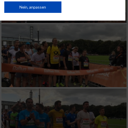
von Inhalten.
Daten können außerhalb der Europäischen Union weitergegeben und in die
Nein, anpassen
USA gesendet werden.
Ihre Einwilligung und die cookie Richtlinie gelten ausschließlich für diese
Website/App.
Partnerliste anzeigen (1 IAB-Anbieter)
Wir nutzen Ihre Daten für folgende Zwecke:
IAB-Verarbeitungszwecke:
Speichern von oder Zugriff auf Informationen
auf einem Endgerät
Verwendung reduzierter Daten zur Auswahl
von Werbeanzeigen
Erstellung von Profilen für personalisierte
Werbung
Verwendung von Profilen zur Auswahl
personalisierter Werbung