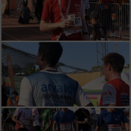
Verwendung reduzierter Daten zur Auswahl
von Inhalten
IAB-Besonderheiten:
Verwendung genauer Standortdaten
Geräte anhand von aktiv angeforderten
Informationen identifizieren
Nicht-IAB-Verarbeitungszwecke:
Notwendig
Performance
Funktional