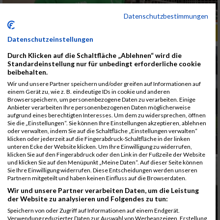
Datenschutzbestimmungen
ALBUM B2RUN KÖLN / 05.09.2019
Datenschutzeinstellungen
Durch Klicken auf die Schaltfläche „Ablehnen“ wird die
Standardeinstellung nur für unbedingt erforderliche cookie
beibehalten.
Wir und unsere Partner speichern und/oder greifen auf Informationen auf
einem Gerät zu, wie z. B. eindeutige IDs in cookie und anderen
Browserspeichern, um personenbezogene Daten zu verarbeiten. Einige
Anbieter verarbeiten Ihre personenbezogenen Daten möglicherweise
aufgrund eines berechtigten Interesses. Um dem zu widersprechen, öffnen
Sie die „Einstellungen“. Sie können Ihre Einstellungen akzeptieren, ablehnen
oder verwalten, indem Sie auf die Schaltfläche „Einstellungen verwalten“
klicken oder jederzeit auf die Fingerabdruck-Schaltfläche in der linken
unteren Ecke der Website klicken. Um Ihre Einwilligung zu widerrufen,
klicken Sie auf den Fingerabdruck oder den Link in der Fußzeile der Website
und klicken Sie auf den Menüpunkt „Meine Daten“. Auf dieser Seite können
Sie Ihre Einwilligung widerrufen. Diese Entscheidungen werden unseren
Partnern mitgeteilt und haben keinen Einfluss auf die Browserdaten.
Wir und unsere Partner verarbeiten Daten, um die Leistung
der Website zu analysieren und Folgendes zu tun:
Speichern von oder Zugriff auf Informationen auf einem Endgerät.
Verwendung reduzierter Daten zur Auswahl von Werbeanzeigen. Erstellung