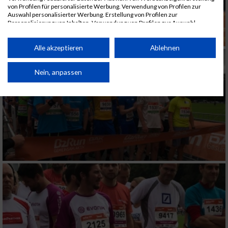
von Profilen für personalisierte Werbung. Verwendung von Profilen zur
Auswahl personalisierter Werbung. Erstellung von Profilen zur
Personalisierung von Inhalten. Verwendung von Profilen zur Auswahl
personalisierter Inhalte. Messung der Werbeleistung. Messung der
Performance von Inhalten. Analyse von Zielgruppen durch Statistiken oder
Kombinationen von Daten aus verschiedenen Quellen. Entwicklung und
Alle akzeptieren
Ablehnen
Verbesserung der Angebote. Verwendung reduzierter Daten zur Auswahl
von Inhalten.
Daten können außerhalb der Europäischen Union weitergegeben und in die
Nein, anpassen
USA gesendet werden.
Ihre Einwilligung und die cookie Richtlinie gelten ausschließlich für diese
Website/App.
Partnerliste anzeigen (1 IAB-Anbieter)
Wir nutzen Ihre Daten für folgende Zwecke:
IAB-Verarbeitungszwecke:
Speichern von oder Zugriff auf Informationen
auf einem Endgerät
Verwendung reduzierter Daten zur Auswahl
von Werbeanzeigen
Erstellung von Profilen für personalisierte