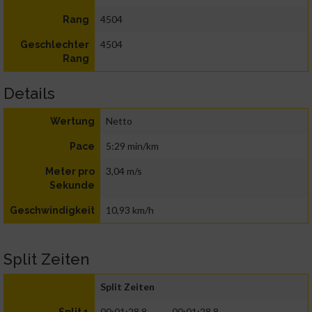
4504
Rang
4504
Geschlechter
Rang
Details
Netto
Wertung
5:29 min/km
Pace
3,04 m/s
Meter pro
Sekunde
10,93 km/h
Geschwindigkeit
Split Zeiten
Split Zeiten
00:01:28.8
00:01:28.8