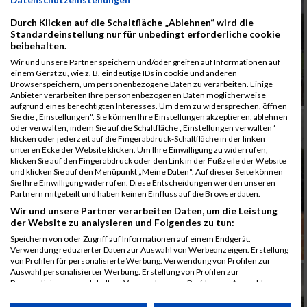
Durch Klicken auf die Schaltfläche „Ablehnen“ wird die
Standardeinstellung nur für unbedingt erforderliche cookie
beibehalten.
Wir und unsere Partner speichern und/oder greifen auf Informationen auf
einem Gerät zu, wie z. B. eindeutige IDs in cookie und anderen
Browserspeichern, um personenbezogene Daten zu verarbeiten. Einige
Anbieter verarbeiten Ihre personenbezogenen Daten möglicherweise
aufgrund eines berechtigten Interesses. Um dem zu widersprechen, öffnen
Sie die „Einstellungen“. Sie können Ihre Einstellungen akzeptieren, ablehnen
oder verwalten, indem Sie auf die Schaltfläche „Einstellungen verwalten“
klicken oder jederzeit auf die Fingerabdruck-Schaltfläche in der linken
unteren Ecke der Website klicken. Um Ihre Einwilligung zu widerrufen,
klicken Sie auf den Fingerabdruck oder den Link in der Fußzeile der Website
und klicken Sie auf den Menüpunkt „Meine Daten“. Auf dieser Seite können
Sie Ihre Einwilligung widerrufen. Diese Entscheidungen werden unseren
Partnern mitgeteilt und haben keinen Einfluss auf die Browserdaten.
Wir und unsere Partner verarbeiten Daten, um die Leistung
der Website zu analysieren und Folgendes zu tun:
Speichern von oder Zugriff auf Informationen auf einem Endgerät.
Verwendung reduzierter Daten zur Auswahl von Werbeanzeigen. Erstellung
von Profilen für personalisierte Werbung. Verwendung von Profilen zur
Auswahl personalisierter Werbung. Erstellung von Profilen zur
Personalisierung von Inhalten. Verwendung von Profilen zur Auswahl
personalisierter Inhalte. Messung der Werbeleistung. Messung der
Performance von Inhalten. Analyse von Zielgruppen durch Statistiken oder