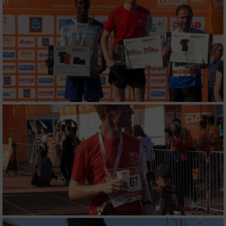
Erstellung von Profilen zur Personalisierung
von Inhalten
Verwendung von Profilen zur Auswahl
personalisierter Inhalte
Messung der Werbeleistung
Messung der Performance von Inhalten
Analyse von Zielgruppen durch Statistiken
oder Kombinationen von Daten aus
verschiedenen Quellen
Entwicklung und Verbesserung der Angebote
Verwendung reduzierter Daten zur Auswahl
von Inhalten