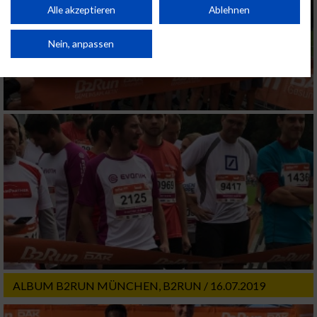
Kombinationen von Daten aus verschiedenen Quellen. Entwicklung und
Alle akzeptieren
Ablehnen
Verbesserung der Angebote. Verwendung reduzierter Daten zur Auswahl
von Inhalten.
Daten können außerhalb der Europäischen Union weitergegeben und in die
Nein, anpassen
USA gesendet werden.
Ihre Einwilligung und die cookie Richtlinie gelten ausschließlich für diese
Website/App.
Partnerliste anzeigen (1 IAB-Anbieter)
Wir nutzen Ihre Daten für folgende Zwecke:
IAB-Verarbeitungszwecke:
Speichern von oder Zugriff auf Informationen
auf einem Endgerät
Verwendung reduzierter Daten zur Auswahl
von Werbeanzeigen
Erstellung von Profilen für personalisierte
Werbung
ALBUM B2RUN MÜNCHEN, B2RUN / 16.07.2019
Verwendung von Profilen zur Auswahl
personalisierter Werbung