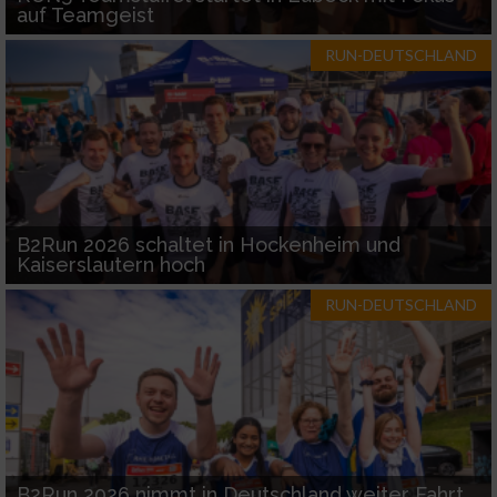
auf Teamgeist
RUN-DEUTSCHLAND
B2Run 2026 schaltet in Hockenheim und
Kaiserslautern hoch
RUN-DEUTSCHLAND
B2Run 2026 nimmt in Deutschland weiter Fahrt