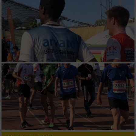
IAB-Besonderheiten:
Verwendung genauer Standortdaten
Geräte anhand von aktiv angeforderten
Informationen identifizieren
Nicht-IAB-Verarbeitungszwecke:
Notwendig
Performance
Funktional
Werbung