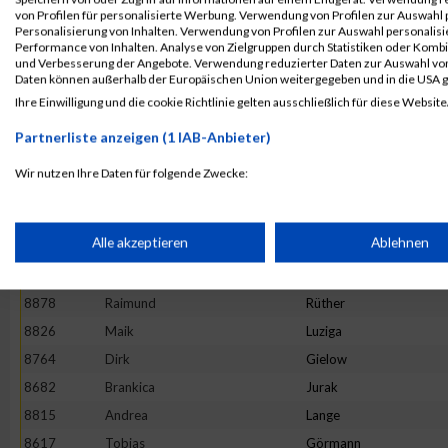
von Profilen für personalisierte Werbung. Verwendung von Profilen zur Auswahl p
8609
Peter
Cygan
Personalisierung von Inhalten. Verwendung von Profilen zur Auswahl personalis
Performance von Inhalten. Analyse von Zielgruppen durch Statistiken oder Komb
8943
Christian
Wiedehöft
und Verbesserung der Angebote. Verwendung reduzierter Daten zur Auswahl von
8621
Manuel
Hohl
Daten können außerhalb der Europäischen Union weitergegeben und in die USA 
Ihre Einwilligung und die cookie Richtlinie gelten ausschließlich für diese Website
8909
Annette
Sokat
8610
Stephanie
Drewes
Partnerliste anzeigen (1 IAB-Anbieter)
8818
David
Lehmeyer
Wir nutzen Ihre Daten für folgende Zwecke:
8649
Noel
Schewe
IAB-Verarbeitungszwecke:
8748
Patrick
Eisenblätter
Speichern von oder Zugriff auf Informationen auf einem Endge
Alle akzeptieren
Ablehnen
8741
Nadine
Dembski
8848
Ulrike
Nummert-Speich
Verwendung reduzierter Daten zur Auswahl von Werbeanzeige
8878
Raimund
Rüther
8826
Maik
Luziga
8764
Dirk
Gielow
Erstellung von Profilen für personalisierte Werbung
8682
Brankica
Jurak
8815
Andrea
Lange
Verwendung von Profilen zur Auswahl personalisierter Werbun
8617
Tobias
Görmann