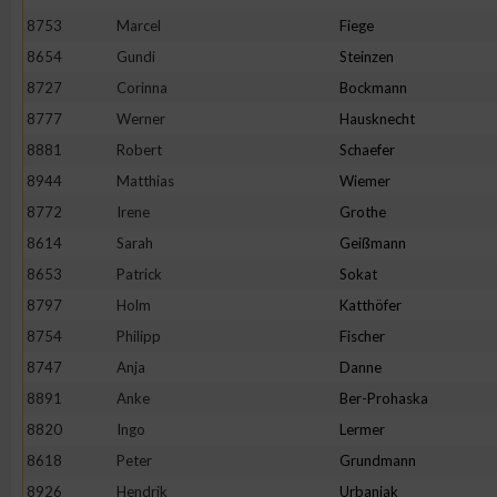
IAB-Besonderheiten:
8753
Marcel
Fiege
Verwendung genauer Standortdaten
8654
Gundi
Steinzen
8727
Corinna
Bockmann
8777
Werner
Hausknecht
Geräte anhand von aktiv angeforderten Informationen identifi
8881
Robert
Schaefer
Nicht-IAB-Verarbeitungszwecke:
8944
Matthias
Wiemer
8772
Irene
Grothe
Notwendig
8614
Sarah
Geißmann
8653
Patrick
Sokat
Performance
8797
Holm
Katthöfer
8754
Philipp
Fischer
Funktional
8747
Anja
Danne
8891
Anke
Ber-Prohaska
Werbung
8820
Ingo
Lermer
8618
Peter
Grundmann
8926
Hendrik
Urbaniak