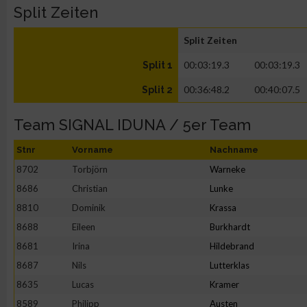
Split Zeiten
Split Zeiten
00:03:19.3
00:03:19.3
Split 1
00:36:48.2
00:40:07.5
Split 2
Team SIGNAL IDUNA / 5er Team
Stnr
Vorname
Nachname
8702
Torbjörn
Warneke
8686
Christian
Lunke
8810
Dominik
Krassa
8688
Eileen
Burkhardt
8681
Irina
Hildebrand
8687
Nils
Lutterklas
8635
Lucas
Kramer
8589
Philipp
Austen