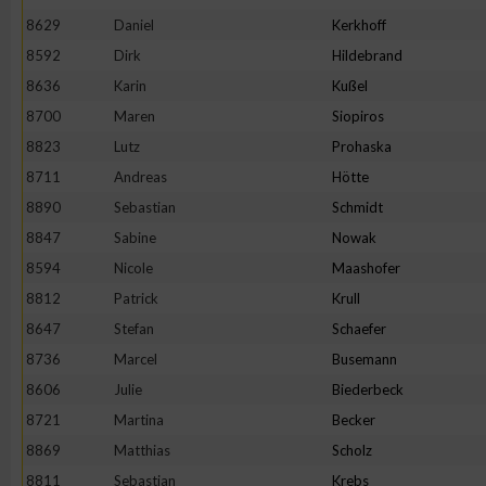
8629
Daniel
Kerkhoff
Erstellung von Profilen zur Personalisierung von Inhalten
8592
Dirk
Hildebrand
8636
Karin
Kußel
Verwendung von Profilen zur Auswahl personalisierter Inhalte
8700
Maren
Siopiros
8823
Lutz
Prohaska
Messung der Werbeleistung
8711
Andreas
Hötte
8890
Sebastian
Schmidt
8847
Sabine
Nowak
Messung der Performance von Inhalten
8594
Nicole
Maashofer
8812
Patrick
Krull
Analyse von Zielgruppen durch Statistiken oder Kombinatione
verschiedenen Quellen
8647
Stefan
Schaefer
8736
Marcel
Busemann
Entwicklung und Verbesserung der Angebote
8606
Julie
Biederbeck
8721
Martina
Becker
Verwendung reduzierter Daten zur Auswahl von Inhalten
8869
Matthias
Scholz
8811
Sebastian
Krebs