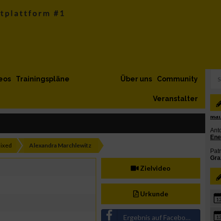
eos
Trainingspläne
Über uns
Community
Veranstalter
ixed
Alexandra Marchlewitz
Zielvideo
Urkunde
1
Ergebnis auf Facebook teilen
1