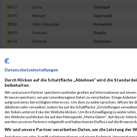
8657
Laura
Strempel
8645
Manuel
Sauerwald
8806
John-Sebastian
Komander
8685
Andreas
Krunke
8634
Stefanie
Kottmann
8644
Susanne
Rohling
8652
Jörg
Sokat
8643
Sebastian
Porth
Datenschutzeinstellungen
8774
Andreas
Güers
Durch Klicken auf die Schaltfläche „Ablehnen“ wird die Standardei
8622
Anke
Hörig
beibehalten.
Wir und unsere Partner speichern und/oder greifen auf Informationen auf einem G
8862
Anna Katharina
Putz
Browserspeichern, um personenbezogene Daten zu verarbeiten. Einige Anbiete
8691
Lars
Potthoff
aufgrund eines berechtigten Interesses. Um dem zu widersprechen, öffnen Sie die
ablehnen oder verwalten, indem Sie auf die Schaltfläche „Einstellungen verwalten“
8888
Peter
Schipke
der linken unteren Ecke der Website klicken. Um Ihre Einwilligung zu widerrufen, 
der Website und klicken Sie auf den Menüpunkt „Meine Daten“. Auf dieser Seite 
8855
Ulrich
Peichert
werden unseren Partnern mitgeteilt und haben keinen Einfluss auf die Browserd
8597
Jennifer
Pänkert
Wir und unsere Partner verarbeiten Daten, um die Leistung der W
8763
Sina
Gernhardt
Speichern von oder Zugriff auf Informationen auf einem Endgerät. Verwendung r