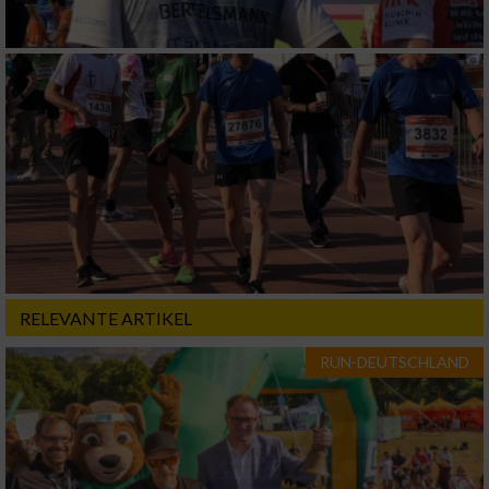
Geräte anhand von aktiv angeforderten
Informationen identifizieren
Nicht-IAB-Verarbeitungszwecke:
Notwendig
Performance
Funktional
RELEVANTE ARTIKEL
Werbung
RUN-DEUTSCHLAND