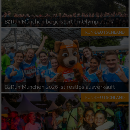
B2Run München begeistert im Olympiapark
RUN-DEUTSCHLAND
B2Run München 2026 ist restlos ausverkauft
RUN-DEUTSCHLAND