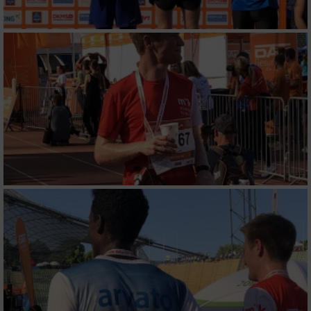
Verwendung von Profilen zur Auswahl
personalisierter Inhalte
Messung der Werbeleistung
Messung der Performance von Inhalten
Analyse von Zielgruppen durch Statistiken
oder Kombinationen von Daten aus
verschiedenen Quellen
Entwicklung und Verbesserung der Angebote
Verwendung reduzierter Daten zur Auswahl
von Inhalten
IAB-Besonderheiten:
Verwendung genauer Standortdaten