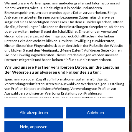
Wir und unsere Partner speichern und/oder greifen auf Informationen auf
einem Gerät zu, wie z. B. eindeutige IDs in cookie und anderen
Browserspeichern, um personenbezogene Daten zu verarbeiten. Einige
Anbieter verarbeiten Ihre personenbezogenen Daten möglicherweise
aufgrund eines berechtigten Interesses. Um dem zu widersprechen, öffnen
Sie die „Einstellungen“. Sie können Ihre Einstellungen akzeptieren, ablehnen
oder verwalten, indem Sie auf die Schaltfläche „Einstellungen verwalten“
klicken oder jederzeit auf die Fingerabdruck-Schaltfläche in der linken
unteren Ecke der Website klicken. Um Ihre Einwilligung zu widerrufen,
klicken Sie auf den Fingerabdruck oder den Link in der Fußzeile der Website
und klicken Sie auf den Menüpunkt „Meine Daten“. Auf dieser Seite können
Sie Ihre Einwilligung widerrufen. Diese Entscheidungen werden unseren
Partnern mitgeteilt und haben keinen Einfluss auf die Browserdaten.
Wir und unsere Partner verarbeiten Daten, um die Leistung
der Website zu analysieren und Folgendes zu tun:
Speichern von oder Zugriff auf Informationen auf einem Endgerät.
Verwendung reduzierter Daten zur Auswahl von Werbeanzeigen. Erstellung
von Profilen für personalisierte Werbung. Verwendung von Profilen zur
Auswahl personalisierter Werbung. Erstellung von Profilen zur
Personalisierung von Inhalten. Verwendung von Profilen zur Auswahl
personalisierter Inhalte. Messung der Werbeleistung. Messung der
Performance von Inhalten. Analyse von Zielgruppen durch Statistiken oder
Kombinationen von Daten aus verschiedenen Quellen. Entwicklung und
Alle akzeptieren
Ablehnen
Verbesserung der Angebote. Verwendung reduzierter Daten zur Auswahl
von Inhalten.
Daten können außerhalb der Europäischen Union weitergegeben und in die
Nein, anpassen
USA gesendet werden.