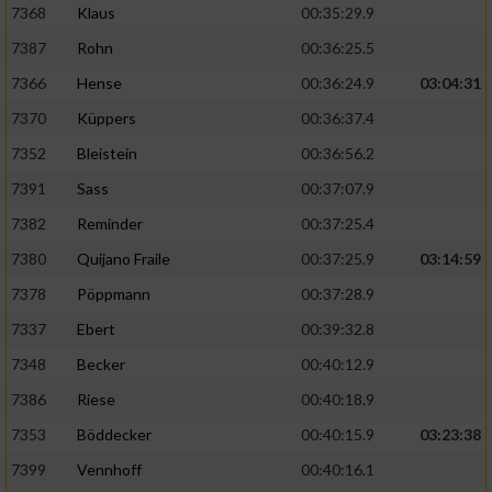
7368
Klaus
00:35:29.9
7387
Rohn
00:36:25.5
7366
Hense
00:36:24.9
03:04:31
7370
Küppers
00:36:37.4
7352
Bleistein
00:36:56.2
7391
Sass
00:37:07.9
7382
Reminder
00:37:25.4
7380
Quijano Fraile
00:37:25.9
03:14:59
7378
Pöppmann
00:37:28.9
7337
Ebert
00:39:32.8
7348
Becker
00:40:12.9
7386
Riese
00:40:18.9
7353
Böddecker
00:40:15.9
03:23:38
7399
Vennhoff
00:40:16.1