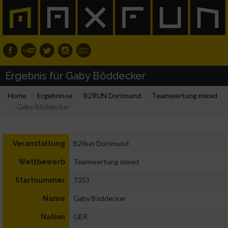
Ergebnis für Gaby Böddecker
Home
Ergebnisse
B2RUN Dortmund
Teamwertung mixed
Gaby Böddecker
B2Run Dortmund
Veranstaltung
Teamwertung mixed
Wettbewerb
7353
Startnummer
Gaby Böddecker
Name
GER
Nation