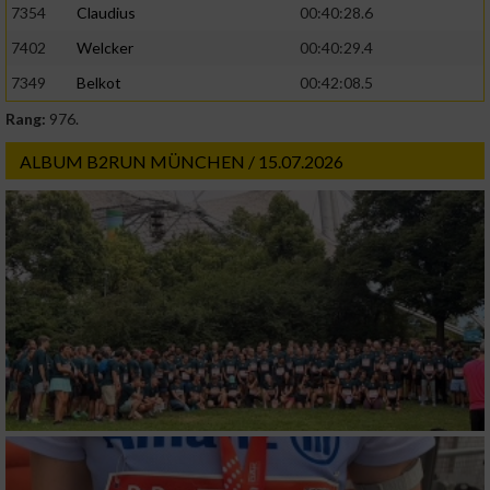
7354
Claudius
00:40:28.6
7402
Welcker
00:40:29.4
7349
Belkot
00:42:08.5
Rang:
976.
ALBUM B2RUN MÜNCHEN / 15.07.2026