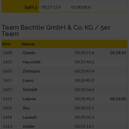
00:27:13.9
01:00:08.6
Split 3
Team Bechtle GmbH & Co. KG / 5er
Team
Stnr
Name
1600
Gmelin
00:20:59.6
01:58:15
1623
Hauschild
00:21:46.2
1650
Zeltmann
00:23:47.4
1651
Lopez
00:24:45.9
1637
Schmidt
00:26:56.6
1619
Leipner
00:28:40.3
02:26:03
1633
Ros
00:28:55.1
1618
Lauweh
00:29:01.4
1613
Köhler
00:29:14.1