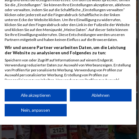
Sie die „Einstellungen“. Sie können Ihre Einstellungen akzeptieren, ablehnen
oder verwalten, indem Sie auf die Schaltfläche „Einstellungen verwalten“
klicken oder jederzeit auf die Fingerabdruck-Schaltfläche in der linken
unteren Ecke der Website klicken. Um Ihre Einwilligung zu widerrufen,
klicken Sie auf den Fingerabdruck oder den Link in der Fußzeile der Website
und klicken Sie auf den Menüpunkt „Meine Daten“. Auf dieser Seite können
Sie Ihre Einwilligung widerrufen. Diese Entscheidungen werden unseren
Partnern mitgeteilt und haben keinen Einfluss auf die Browserdaten.
Wir und unsere Partner verarbeiten Daten, um die Leistung
der Website zu analysieren und Folgendes zu tun:
Speichern von oder Zugriff auf Informationen auf einem Endgerät.
Verwendung reduzierter Daten zur Auswahl von Werbeanzeigen. Erstellung
von Profilen für personalisierte Werbung. Verwendung von Profilen zur
Auswahl personalisierter Werbung. Erstellung von Profilen zur
Personalisierung von Inhalten. Verwendung von Profilen zur Auswahl
personalisierter Inhalte. Messung der Werbeleistung. Messung der
Performance von Inhalten. Analyse von Zielgruppen durch Statistiken oder
Kombinationen von Daten aus verschiedenen Quellen. Entwicklung und
Alle akzeptieren
Ablehnen
Verbesserung der Angebote. Verwendung reduzierter Daten zur Auswahl
von Inhalten.
Daten können außerhalb der Europäischen Union weitergegeben und in die
Nein, anpassen
USA gesendet werden.
Ihre Einwilligung und die cookie Richtlinie gelten ausschließlich für diese
Website/App.
Partnerliste anzeigen (1 IAB-Anbieter)