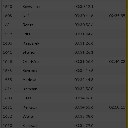
1640
Schweizer
00:30:12.1
1608
Keil
00:30:41.6
02:35:35
1631
Rentz
00:30:56.6
1599
Fritz
00:31:04.6
1606
Kasparek
00:31:26.6
1641
Steiner
00:31:26.1
1628
Ofori-Atta
00:31:56.4
02:44:02
1655
Schreck
00:32:17.6
1585
Addesa
00:32:44.8
1614
Kompan
00:32:56.8
1603
Hess
00:34:06.8
1611
Kertsch
00:34:55.6
02:58:13
1652
Weller
00:35:08.6
1610
Kertsch
00:35:29.6