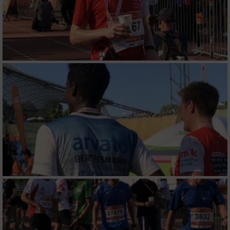
Messung der Werbeleistung
Messung der Performance von Inhalten
Analyse von Zielgruppen durch Statistiken
oder Kombinationen von Daten aus
verschiedenen Quellen
Entwicklung und Verbesserung der Angebote
Verwendung reduzierter Daten zur Auswahl
von Inhalten
IAB-Besonderheiten:
Verwendung genauer Standortdaten
Geräte anhand von aktiv angeforderten
Informationen identifizieren