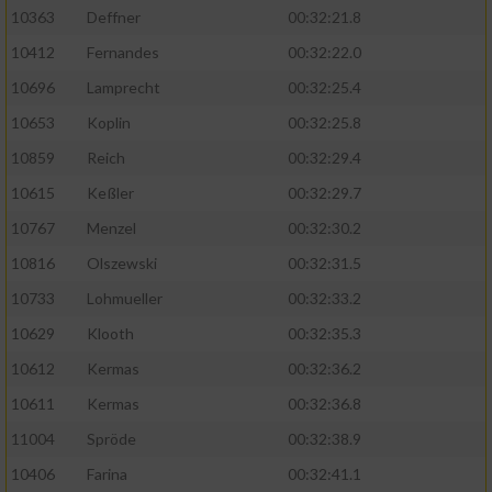
Speichern von oder Zugriff auf Informationen
10363
Deffner
00:32:21.8
auf einem Endgerät
10412
Fernandes
00:32:22.0
Verwendung reduzierter Daten zur Auswahl
von Werbeanzeigen
10696
Lamprecht
00:32:25.4
10653
Koplin
00:32:25.8
Erstellung von Profilen für personalisierte
Werbung
10859
Reich
00:32:29.4
10615
Keßler
00:32:29.7
Verwendung von Profilen zur Auswahl
personalisierter Werbung
10767
Menzel
00:32:30.2
10816
Olszewski
00:32:31.5
Erstellung von Profilen zur Personalisierung
von Inhalten
10733
Lohmueller
00:32:33.2
10629
Klooth
00:32:35.3
Verwendung von Profilen zur Auswahl
personalisierter Inhalte
10612
Kermas
00:32:36.2
10611
Kermas
00:32:36.8
Messung der Werbeleistung
11004
Spröde
00:32:38.9
10406
Farina
00:32:41.1
Messung der Performance von Inhalten