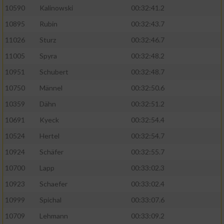
10590
Kalinowski
00:32:41.2
Analyse von Zielgruppen durch Statistiken
10895
Rubin
00:32:43.7
oder Kombinationen von Daten aus
verschiedenen Quellen
11026
Sturz
00:32:46.7
11005
Spyra
00:32:48.2
Entwicklung und Verbesserung der Angebote
10951
Schubert
00:32:48.7
Verwendung reduzierter Daten zur Auswahl
10750
Männel
00:32:50.6
von Inhalten
10359
Dähn
00:32:51.2
IAB-Besonderheiten:
10691
Kyeck
00:32:54.4
Verwendung genauer Standortdaten
10524
Hertel
00:32:54.7
10924
Schäfer
00:32:55.7
Geräte anhand von aktiv angeforderten
10700
Lapp
00:33:02.3
Informationen identifizieren
10923
Schaefer
00:33:02.4
Nicht-IAB-Verarbeitungszwecke:
10999
Spichal
00:33:07.6
Notwendig
10709
Lehmann
00:33:09.2