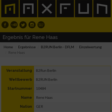
Ergebnis für Rene Haas
Home
Ergebnisse
B2RUN Berlin - DFLM
Einzelwertung
Rene Haas
B2Run Berlin
Veranstaltung
B2RUN Berlin
Wettbewerb
10484
Startnummer
Rene Haas
Name
GER
Nation