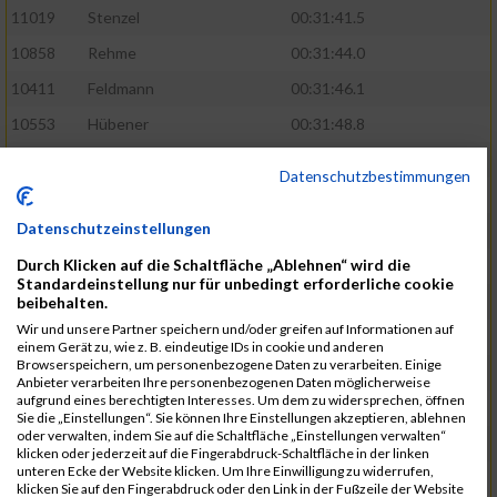
11019
Stenzel
00:31:41.5
10858
Rehme
00:31:44.0
10411
Feldmann
00:31:46.1
10553
Hübener
00:31:48.8
11083
Wegner
00:31:49.0
Datenschutzbestimmungen
10646
Köhler
00:31:52.2
Datenschutzeinstellungen
10676
Kricke
00:31:53.8
Durch Klicken auf die Schaltfläche „Ablehnen“ wird die
11128
Wünsch
00:31:58.4
Standardeinstellung nur für unbedingt erforderliche cookie
10492
Hanisch
00:31:58.6
beibehalten.
Wir und unsere Partner speichern und/oder greifen auf Informationen auf
10634
Knauft
00:31:59.1
einem Gerät zu, wie z. B. eindeutige IDs in cookie und anderen
Browserspeichern, um personenbezogene Daten zu verarbeiten. Einige
10868
Restemeier
00:31:59.2
Anbieter verarbeiten Ihre personenbezogenen Daten möglicherweise
aufgrund eines berechtigten Interesses. Um dem zu widersprechen, öffnen
10480
Gutsche
00:32:01.9
Sie die „Einstellungen“. Sie können Ihre Einstellungen akzeptieren, ablehnen
oder verwalten, indem Sie auf die Schaltfläche „Einstellungen verwalten“
10953
Schuenemann
00:32:03.0
klicken oder jederzeit auf die Fingerabdruck-Schaltfläche in der linken
unteren Ecke der Website klicken. Um Ihre Einwilligung zu widerrufen,
10498
Hartmann
00:32:03.1
klicken Sie auf den Fingerabdruck oder den Link in der Fußzeile der Website