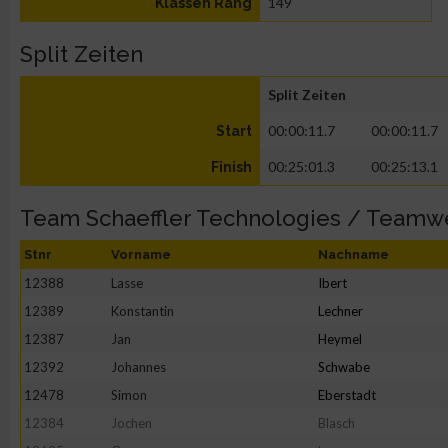
149
Klassen Rang
Split Zeiten
Split Zeiten
00:00:11.7
00:00:11.7
Start
00:25:01.3
00:25:13.1
Finish
Team Schaeffler Technologies / Teamw
Stnr
Vorname
Nachname
12388
Lasse
Ibert
12389
Konstantin
Lechner
12387
Jan
Heymel
12392
Johannes
Schwabe
12478
Simon
Eberstadt
12384
Jochen
Blasch