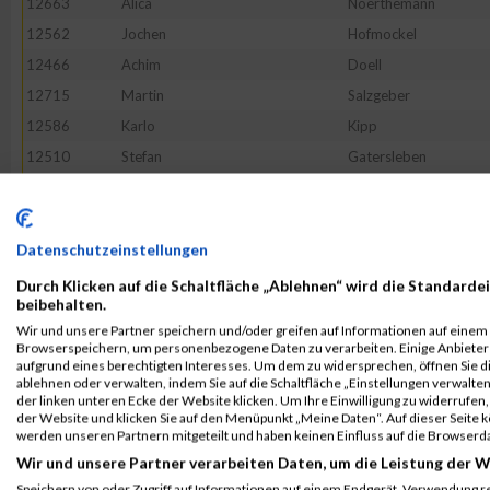
12663
Alica
Noerthemann
12562
Jochen
Hofmockel
12466
Achim
Doell
12715
Martin
Salzgeber
12586
Karlo
Kipp
12510
Stefan
Gatersleben
12612
Christian
Kuebrich
12626
Stefan
Liborius
12488
Norbert
Faerber
Datenschutzeinstellungen
12795
Ralf
Tumbrägel
Durch Klicken auf die Schaltfläche „Ablehnen“ wird die Standardei
beibehalten.
12625
Simon
Leubner
Wir und unsere Partner speichern und/oder greifen auf Informationen auf einem G
12472
Alexander
Draheim
Browserspeichern, um personenbezogene Daten zu verarbeiten. Einige Anbiete
aufgrund eines berechtigten Interesses. Um dem zu widersprechen, öffnen Sie die
12754
Martin
Schurig
ablehnen oder verwalten, indem Sie auf die Schaltfläche „Einstellungen verwalten“
der linken unteren Ecke der Website klicken. Um Ihre Einwilligung zu widerrufen, 
12650
Christian
Moenius
der Website und klicken Sie auf den Menüpunkt „Meine Daten“. Auf dieser Seite 
12844
Wilfried
Zerrahn
werden unseren Partnern mitgeteilt und haben keinen Einfluss auf die Browserd
Wir und unsere Partner verarbeiten Daten, um die Leistung der W
12411
Peter
Beck
Speichern von oder Zugriff auf Informationen auf einem Endgerät. Verwendung r