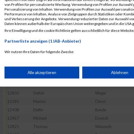
12513
Christian
Gehring
von Profilen für personalisierte Werbung. Verwendung von Profilen zur Auswahl p
12560
Jürgen
Hofmann
Personalisierung von Inhalten. Verwendung von Profilen zur Auswahl personalis
Performance von Inhalten. Analyse von Zielgruppen durch Statistiken oder Komb
12409
Felix
Baumgartner
und Verbesserung der Angebote. Verwendung reduzierter Daten zur Auswahl von
Daten können außerhalb der Europäischen Union weitergegeben und in die USA 
12817
Markus
Wendel
Ihre Einwilligung und die cookie Richtlinie gelten ausschließlich für diese Website
12558
Christian
Hofmann
Partnerliste anzeigen (1 IAB-Anbieter)
12479
Volker
Ehrmann
12591
Alexander
Klug
Wir nutzen Ihre Daten für folgende Zwecke:
IAB-Verarbeitungszwecke:
12619
Thomas
Lauer
12630
Marcel
Litz
Speichern von oder Zugriff auf Informationen auf einem Endge
Alle akzeptieren
Ablehnen
12820
David
Weyer
12577
Boris
Justus
Verwendung reduzierter Daten zur Auswahl von Werbeanzeige
12803
Stefan
Wager
12385
Marion
Christ
Erstellung von Profilen für personalisierte Werbung
12408
Delfin
Bande
12467
Michael
Doesch
12821
Thomas
Wiesneth
Verwendung von Profilen zur Auswahl personalisierter Werbun