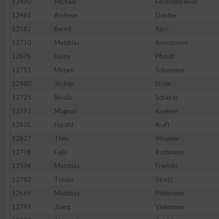
12490
Michael
Feichtenbeiner
IAB-Besonderheiten:
12461
Andreas
Dentler
Verwendung genauer Standortdaten
12582
Bernd
Kern
12710
Matthias
Ruessmann
Geräte anhand von aktiv angeforderten Informationen identifi
12676
Harry
Pfundt
12751
Mirjam
Schumann
Nicht-IAB-Verarbeitungszwecke:
12480
Jochen
Elster
Notwendig
12725
Nicola
Schairer
12593
Magnus
Koehne
12605
Harald
Kraft
Performance
12827
Thilo
Woehler
12708
Felix
Rottmann
Funktional
12504
Matthias
Frerichs
12782
Tobias
Stretz
Werbung
12669
Matthias
Pöhlmann
12799
Joerg
Viehmann