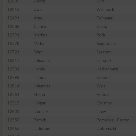
12635
Georg
Lunz
12813
Uwe
Weinbach
12491
Arne
Feilhauer
12386
Camilo
Costa
12391
Markus
Roth
12578
Micha
Kagerbauer
12721
Ralph
Sassrath
12617
Johannes
Lampert
12531
Harald
Hackenberg
12796
Thomas
Ueberall
12814
Johannes
Weis
12561
Stefan
Hofmann
12515
Holger
Gerstner
12631
Dominik
Loew
12555
Patrick
Pomerleau-Perron
12465
Ladislaus
Dobrenizki