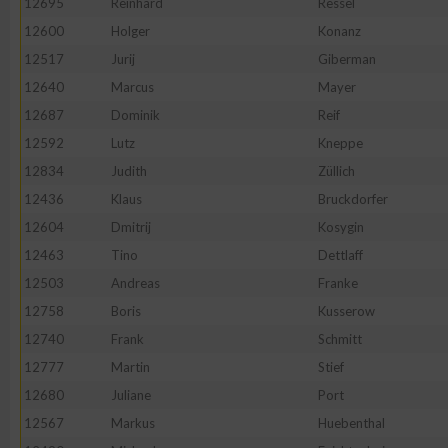
12695
Reinhard
Ressel
12600
Holger
Konanz
Erstellung von Profilen zur Personalisierung von Inhalten
12517
Jurij
Giberman
12640
Marcus
Mayer
Verwendung von Profilen zur Auswahl personalisierter Inhalte
12687
Dominik
Reif
12592
Lutz
Kneppe
Messung der Werbeleistung
12834
Judith
Züllich
12436
Klaus
Bruckdorfer
Messung der Performance von Inhalten
12604
Dmitrij
Kosygin
12463
Tino
Dettlaff
Analyse von Zielgruppen durch Statistiken oder Kombinatione
12503
Andreas
Franke
verschiedenen Quellen
12758
Boris
Kusserow
12740
Frank
Schmitt
Entwicklung und Verbesserung der Angebote
12777
Martin
Stief
12680
Juliane
Port
Verwendung reduzierter Daten zur Auswahl von Inhalten
12567
Markus
Huebenthal