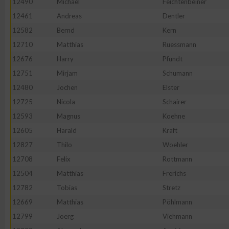
12490
Michael
Feichtenbeiner
IAB-Besonderheiten:
12461
Andreas
Dentler
Verwendung genauer Standortdaten
12582
Bernd
Kern
12710
Matthias
Ruessmann
Geräte anhand von aktiv angeforderten Informationen identifi
12676
Harry
Pfundt
12751
Mirjam
Schumann
Nicht-IAB-Verarbeitungszwecke:
12480
Jochen
Elster
Notwendig
12725
Nicola
Schairer
12593
Magnus
Koehne
12605
Harald
Kraft
Performance
12827
Thilo
Woehler
12708
Felix
Rottmann
Funktional
12504
Matthias
Frerichs
12782
Tobias
Stretz
Werbung
12669
Matthias
Pöhlmann
12799
Joerg
Viehmann