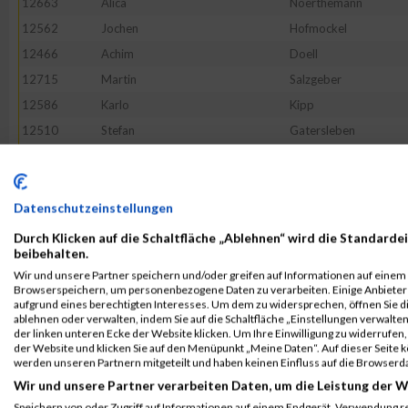
12663
Alica
Noerthemann
12562
Jochen
Hofmockel
12466
Achim
Doell
12715
Martin
Salzgeber
12586
Karlo
Kipp
12510
Stefan
Gatersleben
12612
Christian
Kuebrich
12626
Stefan
Liborius
12488
Norbert
Faerber
Datenschutzeinstellungen
12795
Ralf
Tumbrägel
Durch Klicken auf die Schaltfläche „Ablehnen“ wird die Standardei
beibehalten.
12625
Simon
Leubner
Wir und unsere Partner speichern und/oder greifen auf Informationen auf einem G
12472
Alexander
Draheim
Browserspeichern, um personenbezogene Daten zu verarbeiten. Einige Anbiete
aufgrund eines berechtigten Interesses. Um dem zu widersprechen, öffnen Sie die
12754
Martin
Schurig
ablehnen oder verwalten, indem Sie auf die Schaltfläche „Einstellungen verwalten“
der linken unteren Ecke der Website klicken. Um Ihre Einwilligung zu widerrufen, 
12650
Christian
Moenius
der Website und klicken Sie auf den Menüpunkt „Meine Daten“. Auf dieser Seite 
12844
Wilfried
Zerrahn
werden unseren Partnern mitgeteilt und haben keinen Einfluss auf die Browserd
Wir und unsere Partner verarbeiten Daten, um die Leistung der W
12411
Peter
Beck
Speichern von oder Zugriff auf Informationen auf einem Endgerät. Verwendung r