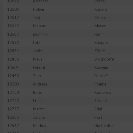
12695
Reinhard
Ressel
12600
Holger
Konanz
Erstellung von Profilen zur Personalisierung von Inhalten
12517
Jurij
Giberman
12640
Marcus
Mayer
Verwendung von Profilen zur Auswahl personalisierter Inhalte
12687
Dominik
Reif
12592
Lutz
Kneppe
Messung der Werbeleistung
12834
Judith
Züllich
12436
Klaus
Bruckdorfer
Messung der Performance von Inhalten
12604
Dmitrij
Kosygin
12463
Tino
Dettlaff
Analyse von Zielgruppen durch Statistiken oder Kombinatione
12503
Andreas
Franke
verschiedenen Quellen
12758
Boris
Kusserow
12740
Frank
Schmitt
Entwicklung und Verbesserung der Angebote
12777
Martin
Stief
12680
Juliane
Port
Verwendung reduzierter Daten zur Auswahl von Inhalten
12567
Markus
Huebenthal