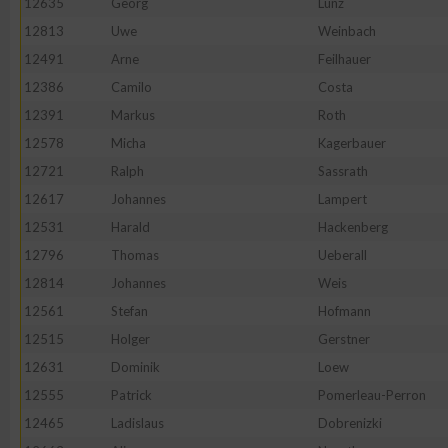
12635
Georg
Lunz
12813
Uwe
Weinbach
12491
Arne
Feilhauer
12386
Camilo
Costa
12391
Markus
Roth
12578
Micha
Kagerbauer
12721
Ralph
Sassrath
12617
Johannes
Lampert
12531
Harald
Hackenberg
12796
Thomas
Ueberall
12814
Johannes
Weis
12561
Stefan
Hofmann
12515
Holger
Gerstner
12631
Dominik
Loew
12555
Patrick
Pomerleau-Perron
12465
Ladislaus
Dobrenizki