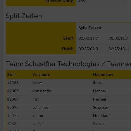
149
Klassen Rang
Split Zeiten
Split Zeiten
00:00:11.7
00:00:11.7
Start
00:25:01.3
00:25:13.1
Finish
Team Schaeffler Technologies / Teamw
Stnr
Vorname
Nachname
12388
Lasse
Ibert
12389
Konstantin
Lechner
12387
Jan
Heymel
12392
Johannes
Schwabe
12478
Simon
Eberstadt
12384
Jochen
Blasch