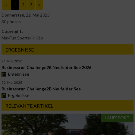
«
1
2
3
»
Verwendung reduzierter Daten zur Auswahl
von Werbeanzeigen
Donnerstag, 22. Mai 2025
30 photos
Erstellung von Profilen für personalisierte
Werbung
Copyright:
MaxFun Sports/K.Köb
Verwendung von Profilen zur Auswahl
personalisierter Werbung
ERGEBNISSE
Erstellung von Profilen zur Personalisierung
21. Mai 2026
von Inhalten
Businessrun Challenge2B Neufelder See 2026
Ergebnisse
Verwendung von Profilen zur Auswahl
22. Mai 2025
personalisierter Inhalte
Businessrun Challenge2B Neufelder See
Ergebnisse
Messung der Werbeleistung
RELEVANTE ARTIKEL
LAUFSPORT
Messung der Performance von Inhalten
Analyse von Zielgruppen durch Statistiken