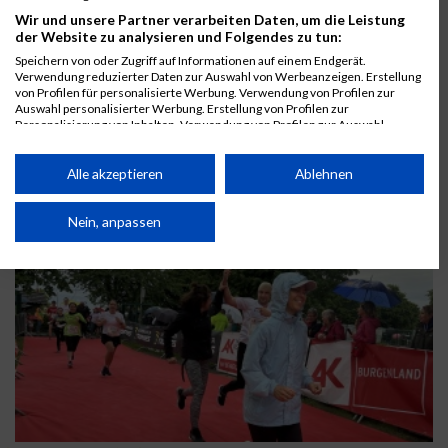
Wir und unsere Partner verarbeiten Daten, um die Leistung
der Website zu analysieren und Folgendes zu tun:
Speichern von oder Zugriff auf Informationen auf einem Endgerät.
Verwendung reduzierter Daten zur Auswahl von Werbeanzeigen. Erstellung
von Profilen für personalisierte Werbung. Verwendung von Profilen zur
Auswahl personalisierter Werbung. Erstellung von Profilen zur
Personalisierung von Inhalten. Verwendung von Profilen zur Auswahl
personalisierter Inhalte. Messung der Werbeleistung. Messung der
Performance von Inhalten. Analyse von Zielgruppen durch Statistiken oder
Kombinationen von Daten aus verschiedenen Quellen. Entwicklung und
Alle akzeptieren
Ablehnen
Verbesserung der Angebote. Verwendung reduzierter Daten zur Auswahl
von Inhalten.
Daten können außerhalb der Europäischen Union weitergegeben und in die
Nein, anpassen
USA gesendet werden.
Ihre Einwilligung und die cookie Richtlinie gelten ausschließlich für diese
Website/App.
Partnerliste anzeigen (1 IAB-Anbieter)
Wir nutzen Ihre Daten für folgende Zwecke:
IAB-Verarbeitungszwecke:
Speichern von oder Zugriff auf Informationen
auf einem Endgerät