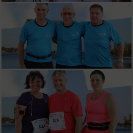
Messung der Performance von Inhalten
Analyse von Zielgruppen durch Statistiken
oder Kombinationen von Daten aus
verschiedenen Quellen
Entwicklung und Verbesserung der Angebote
Verwendung reduzierter Daten zur Auswahl
von Inhalten
IAB-Besonderheiten:
Verwendung genauer Standortdaten
Geräte anhand von aktiv angeforderten
Informationen identifizieren
Nicht-IAB-Verarbeitungszwecke:
Notwendig