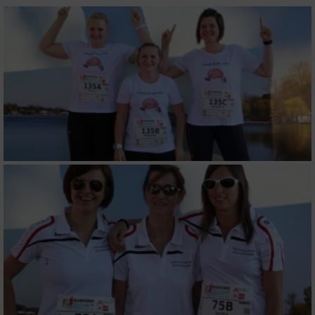
Speichern von oder Zugriff auf Informationen
auf einem Endgerät
Verwendung reduzierter Daten zur Auswahl
von Werbeanzeigen
Erstellung von Profilen für personalisierte
Werbung
Verwendung von Profilen zur Auswahl
personalisierter Werbung
Erstellung von Profilen zur Personalisierung
von Inhalten
Verwendung von Profilen zur Auswahl
personalisierter Inhalte
Messung der Werbeleistung