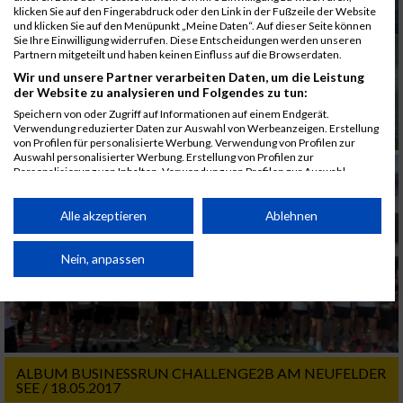
klicken Sie auf den Fingerabdruck oder den Link in der Fußzeile der Website
und klicken Sie auf den Menüpunkt „Meine Daten“. Auf dieser Seite können
Sie Ihre Einwilligung widerrufen. Diese Entscheidungen werden unseren
Partnern mitgeteilt und haben keinen Einfluss auf die Browserdaten.
Wir und unsere Partner verarbeiten Daten, um die Leistung
der Website zu analysieren und Folgendes zu tun:
Speichern von oder Zugriff auf Informationen auf einem Endgerät.
Verwendung reduzierter Daten zur Auswahl von Werbeanzeigen. Erstellung
von Profilen für personalisierte Werbung. Verwendung von Profilen zur
Auswahl personalisierter Werbung. Erstellung von Profilen zur
Personalisierung von Inhalten. Verwendung von Profilen zur Auswahl
personalisierter Inhalte. Messung der Werbeleistung. Messung der
Performance von Inhalten. Analyse von Zielgruppen durch Statistiken oder
Kombinationen von Daten aus verschiedenen Quellen. Entwicklung und
Alle akzeptieren
Ablehnen
Verbesserung der Angebote. Verwendung reduzierter Daten zur Auswahl
von Inhalten.
Daten können außerhalb der Europäischen Union weitergegeben und in die
Nein, anpassen
USA gesendet werden.
Ihre Einwilligung und die cookie Richtlinie gelten ausschließlich für diese
Website/App.
Partnerliste anzeigen (1 IAB-Anbieter)
Wir nutzen Ihre Daten für folgende Zwecke:
ALBUM BUSINESSRUN CHALLENGE2B AM NEUFELDER
SEE / 18.05.2017
IAB-Verarbeitungszwecke: