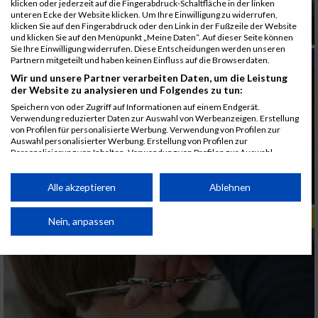
klicken oder jederzeit auf die Fingerabdruck-Schaltfläche in der linken
unteren Ecke der Website klicken. Um Ihre Einwilligung zu widerrufen,
klicken Sie auf den Fingerabdruck oder den Link in der Fußzeile der Website
Sport während Corona
und klicken Sie auf den Menüpunkt „Meine Daten“. Auf dieser Seite können
Sie Ihre Einwilligung widerrufen. Diese Entscheidungen werden unseren
GESUNDHEIT
Partnern mitgeteilt und haben keinen Einfluss auf die Browserdaten.
Wir und unsere Partner verarbeiten Daten, um die Leistung
der Website zu analysieren und Folgendes zu tun:
Speichern von oder Zugriff auf Informationen auf einem Endgerät.
Verwendung reduzierter Daten zur Auswahl von Werbeanzeigen. Erstellung
von Profilen für personalisierte Werbung. Verwendung von Profilen zur
Auswahl personalisierter Werbung. Erstellung von Profilen zur
Personalisierung von Inhalten. Verwendung von Profilen zur Auswahl
personalisierter Inhalte. Messung der Werbeleistung. Messung der
Performance von Inhalten. Analyse von Zielgruppen durch Statistiken oder
Das fettlösliche Vitamin D hat viele wichtige
Kombinationen von Daten aus verschiedenen Quellen. Entwicklung und
Alle akzeptieren
Ablehnen
Funktionen im Körper.
Verbesserung der Angebote. Verwendung reduzierter Daten zur Auswahl
von Inhalten.
TIPPS & TRENDS
Daten können außerhalb der Europäischen Union weitergegeben und in die
Nein, anpassen
USA gesendet werden.
Ihre Einwilligung und die cookie Richtlinie gelten ausschließlich für diese
Website/App.
Partnerliste anzeigen (1 IAB-Anbieter)
Wir nutzen Ihre Daten für folgende Zwecke: