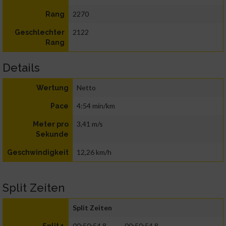
2270
Rang
2122
Geschlechter
Rang
Details
Netto
Wertung
4:54 min/km
Pace
3,41 m/s
Meter pro
Sekunde
12,26 km/h
Geschwindigkeit
Split Zeiten
Split Zeiten
00:50:54.8
00:50:54.8