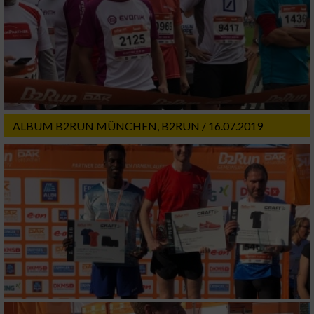
Entwicklung und Verbesserung der Angebote
Verwendung reduzierter Daten zur Auswahl
von Inhalten
IAB-Besonderheiten:
Verwendung genauer Standortdaten
ALBUM B2RUN MÜNCHEN, B2RUN / 16.07.2019
Geräte anhand von aktiv angeforderten
Informationen identifizieren
Nicht-IAB-Verarbeitungszwecke:
Notwendig
Performance
Funktional