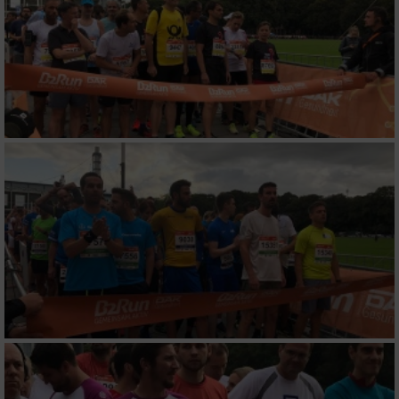
Erstellung von Profilen für personalisierte
Werbung
Verwendung von Profilen zur Auswahl
personalisierter Werbung
Erstellung von Profilen zur Personalisierung
von Inhalten
Verwendung von Profilen zur Auswahl
personalisierter Inhalte
Messung der Werbeleistung
Messung der Performance von Inhalten
Analyse von Zielgruppen durch Statistiken
oder Kombinationen von Daten aus
verschiedenen Quellen