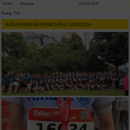
4364
Krause
00:59:03.8
Rang:
709.
ALBUM B2RUN MÜNCHEN / 15.07.2026