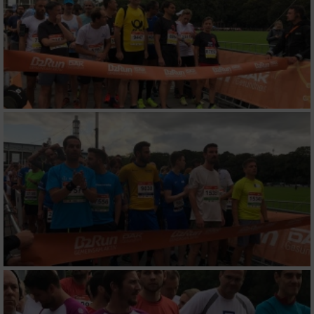
Erstellung von Profilen für personalisierte
Werbung
Verwendung von Profilen zur Auswahl
personalisierter Werbung
Erstellung von Profilen zur Personalisierung
von Inhalten
Verwendung von Profilen zur Auswahl
personalisierter Inhalte
Messung der Werbeleistung
Messung der Performance von Inhalten
Analyse von Zielgruppen durch Statistiken
oder Kombinationen von Daten aus
verschiedenen Quellen