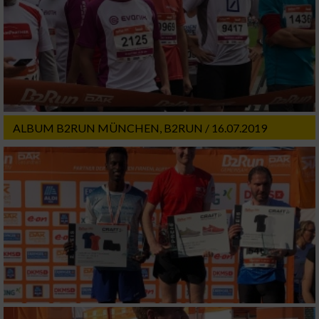
Entwicklung und Verbesserung der Angebote
Verwendung reduzierter Daten zur Auswahl
von Inhalten
IAB-Besonderheiten:
Verwendung genauer Standortdaten
ALBUM B2RUN MÜNCHEN, B2RUN / 16.07.2019
Geräte anhand von aktiv angeforderten
Informationen identifizieren
Nicht-IAB-Verarbeitungszwecke:
Notwendig
Performance
Funktional