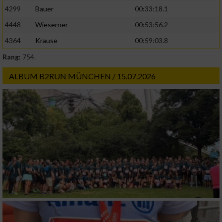
4299
Bauer
00:33:18.1
4448
Wieserner
00:53:56.2
4364
Krause
00:59:03.8
Rang:
754.
ALBUM B2RUN MÜNCHEN / 15.07.2026