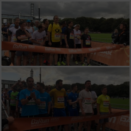
Verwendung reduzierter Daten zur Auswahl
von Werbeanzeigen
Erstellung von Profilen für personalisierte
Werbung
Verwendung von Profilen zur Auswahl
personalisierter Werbung
Erstellung von Profilen zur Personalisierung
von Inhalten
Verwendung von Profilen zur Auswahl
personalisierter Inhalte
Messung der Werbeleistung
Messung der Performance von Inhalten
Analyse von Zielgruppen durch Statistiken