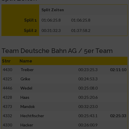
Split Zeiten
01:06:25.8
01:06:25.8
Split 1
00:31:32.3
01:37:58.2
Split 2
Team Deutsche Bahn AG / 5er Team
Stnr
Name
4430
Treiber
00:23:25.3
02:11:10
4325
Grike
00:24:53.3
4446
Wedel
00:25:08.0
4328
Haas
00:25:20.6
4373
Mandok
00:32:23.0
4332
Hechtfischer
00:25:43.1
02:25:33
4330
Hacker
00:26:00.9