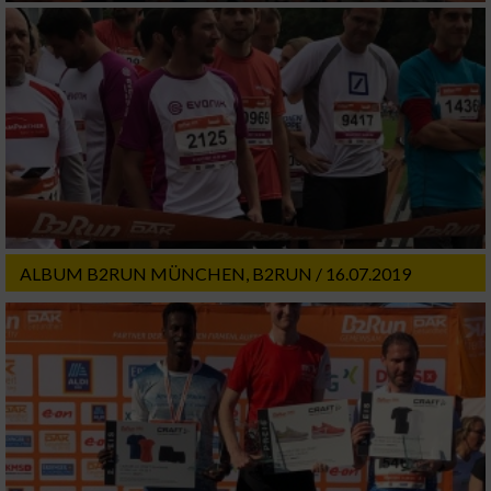
oder Kombinationen von Daten aus
verschiedenen Quellen
Entwicklung und Verbesserung der Angebote
Verwendung reduzierter Daten zur Auswahl
von Inhalten
IAB-Besonderheiten:
Verwendung genauer Standortdaten
ALBUM B2RUN MÜNCHEN, B2RUN / 16.07.2019
Geräte anhand von aktiv angeforderten
Informationen identifizieren
Nicht-IAB-Verarbeitungszwecke:
Notwendig
Performance