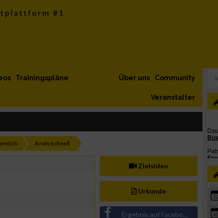
eos
Trainingspläne
Über uns
Community
Veranstalter
nnlich
Arvin Schnell
Zielvideo
Urkunde
1
Ergebnis auf Facebook teilen
1