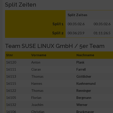
Split Zeiten
Split Zeiten
00:35:02.6
00:35:02.6
Split 1
00:36:23.9
01:11:26.5
Split 2
Team SUSE LINUX GmbH / 5er Team
Stnr
Vorname
Nachname
16120
Anton
Plank
16111
Ciaran
Farrell
16113
Thomas
Göttlicher
16115
Hannes
Kuehnemund
16122
Thomas
Renninger
16105
Florian
Bergmann
16132
Joachim
Werner
16106
Christian
Bruckmayer