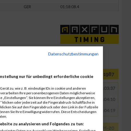
GER
01:18:08.4
Datenschutzbestimmungen
nstellung nur für unbedingt erforderliche cookie
erät zu, wie z. B. eindeutige IDs in cookie und anderen
r verarbeiten Ihre personenbezogenen Daten möglicherweise
 „Einstellungen“. Sie können Ihre Einstellungen akzeptieren,
 klicken oder jederzeit auf die Fingerabdruck-Schaltfläche in
klicken Sie auf den Fingerabdruck oder den Link in der Fußzeile
können Sie Ihre Einwilligung widerrufen. Diese Entscheidungen
aten.
ebsite zu analysieren und Folgendes zu tun:
eduzierter Daten zur Auswahl von Werbeanzeigen. Erstellung