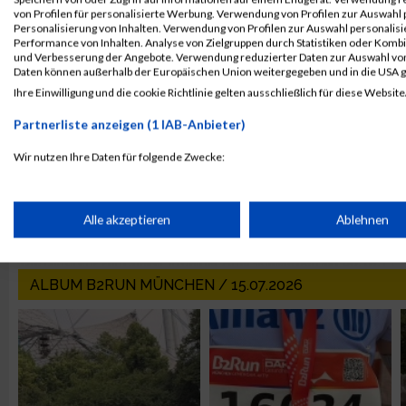
von Profilen für personalisierte Werbung. Verwendung von Profilen zur Auswahl p
Personalisierung von Inhalten. Verwendung von Profilen zur Auswahl personalis
Performance von Inhalten. Analyse von Zielgruppen durch Statistiken oder Komb
und Verbesserung der Angebote. Verwendung reduzierter Daten zur Auswahl von
Daten können außerhalb der Europäischen Union weitergegeben und in die USA 
Ihre Einwilligung und die cookie Richtlinie gelten ausschließlich für diese Website
Partnerliste anzeigen (1 IAB-Anbieter)
Wir nutzen Ihre Daten für folgende Zwecke:
IAB-Verarbeitungszwecke:
Speichern von oder Zugriff auf Informationen auf einem Endge
Alle akzeptieren
Ablehnen
Verwendung reduzierter Daten zur Auswahl von Werbeanzeige
ALBUM B2RUN MÜNCHEN / 15.07.2026
Erstellung von Profilen für personalisierte Werbung
Verwendung von Profilen zur Auswahl personalisierter Werbun