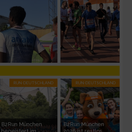
zieren
RUN-DEUTSCHLAND
RUN-DEUTSCHLAND
B2Run München
B2Run München
begeistert im
2026 ist restlos