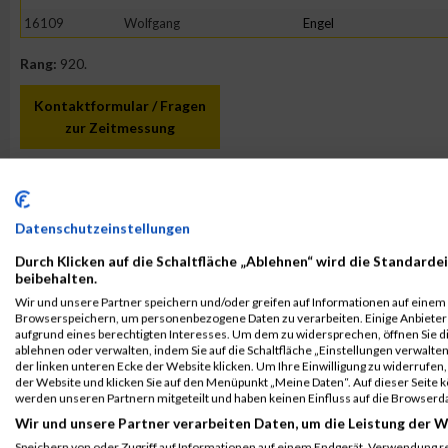
16109
Wolfgang
Engel
Rang:
920.
Kontaktformular / Fragen
zur Zeitmessung
Arvin Schnell
Datenschutzeinstellungen
Durch Klicken auf die Schaltfläche „Ablehnen“ wird die Standardei
beibehalten.
Wir und unsere Partner speichern und/oder greifen auf Informationen auf einem G
Browserspeichern, um personenbezogene Daten zu verarbeiten. Einige Anbiete
aufgrund eines berechtigten Interesses. Um dem zu widersprechen, öffnen Sie die
ablehnen oder verwalten, indem Sie auf die Schaltfläche „Einstellungen verwalten“
der linken unteren Ecke der Website klicken. Um Ihre Einwilligung zu widerrufen, 
der Website und klicken Sie auf den Menüpunkt „Meine Daten“. Auf dieser Seite 
werden unseren Partnern mitgeteilt und haben keinen Einfluss auf die Browserd
Wir und unsere Partner verarbeiten Daten, um die Leistung der W
Speichern von oder Zugriff auf Informationen auf einem Endgerät. Verwendung r