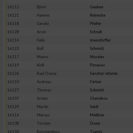
16112
Björn
Geuken
16121
Hannes
Reinecke
16118
Gerald
Pfeifer
16128
Arvin
Schnell
16114
Felix
Imendörffer
16123
Rolf
Schmidt
16117
Mauro
Morales
16119
Kirill
Pimenov
16126
Raul Osuna
Sanchez-Infante
16110
Andreas
Färber
16127
Thomas
Schmidt
16107
Artem
Chernikov
16129
Martin
Seidl
16116
Marcus
Meißner
16108
Torsten
Duwe
16130
Konstantinos
Tsamis