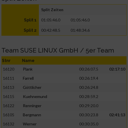
Split Zeiten
01:05:46.0
01:05:46.0
Split 1
00:42:48.5
01:48:34.6
Split 2
Team SUSE LINUX GmbH / 5er Team
Stnr
Name
16120
Plank
00:26:07.5
02:17:10
16111
Farrell
00:26:19.4
16113
Göttlicher
00:26:24.8
16115
Kuehnemund
00:28:59.2
16122
Renninger
00:29:20.0
16105
Bergmann
00:30:23.8
02:41:13
16132
Werner
00:30:35.0