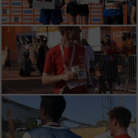
Verwendung reduzierter Daten zur Auswahl
von Werbeanzeigen
Erstellung von Profilen für personalisierte
Werbung
Verwendung von Profilen zur Auswahl
personalisierter Werbung
Erstellung von Profilen zur Personalisierung
von Inhalten
Verwendung von Profilen zur Auswahl
personalisierter Inhalte
Messung der Werbeleistung
Messung der Performance von Inhalten