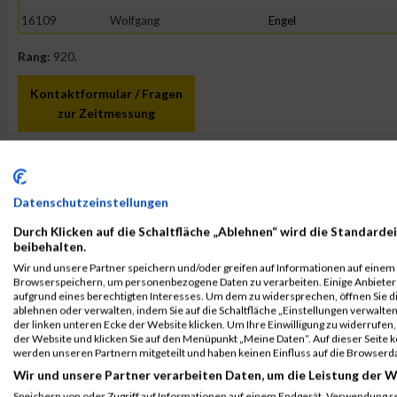
16109
Wolfgang
Engel
Rang:
920.
Kontaktformular / Fragen
zur Zeitmessung
Gerald Pfeifer
Datenschutzeinstellungen
Durch Klicken auf die Schaltfläche „Ablehnen“ wird die Standardei
beibehalten.
Wir und unsere Partner speichern und/oder greifen auf Informationen auf einem G
Browserspeichern, um personenbezogene Daten zu verarbeiten. Einige Anbiete
aufgrund eines berechtigten Interesses. Um dem zu widersprechen, öffnen Sie die
ablehnen oder verwalten, indem Sie auf die Schaltfläche „Einstellungen verwalten“
der linken unteren Ecke der Website klicken. Um Ihre Einwilligung zu widerrufen, 
der Website und klicken Sie auf den Menüpunkt „Meine Daten“. Auf dieser Seite 
werden unseren Partnern mitgeteilt und haben keinen Einfluss auf die Browserd
Wir und unsere Partner verarbeiten Daten, um die Leistung der W
Speichern von oder Zugriff auf Informationen auf einem Endgerät. Verwendung r