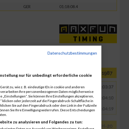
GER
01:18:08.4
Datenschutzbestimmungen
nstellung nur für unbedingt erforderliche cookie
erät zu, wie z. B. eindeutige IDs in cookie und anderen
r verarbeiten Ihre personenbezogenen Daten möglicherweise
 „Einstellungen“. Sie können Ihre Einstellungen akzeptieren,
 klicken oder jederzeit auf die Fingerabdruck-Schaltfläche in
klicken Sie auf den Fingerabdruck oder den Link in der Fußzeile
können Sie Ihre Einwilligung widerrufen. Diese Entscheidungen
aten.
ebsite zu analysieren und Folgendes zu tun:
eduzierter Daten zur Auswahl von Werbeanzeigen. Erstellung