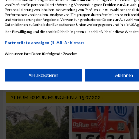
von Profilen für personalisierte Werbung. Verwendung von Profilen zur Auswahl p
Personalisierung von Inhalten. Verwendung von Profilen zur Auswahl personalis
Performance von Inhalten. Analyse von Zielgruppen durch Statistiken oder Komb
und Verbesserung der Angebote. Verwendung reduzierter Daten zur Auswahl von
Daten können außerhalb der Europäischen Union weitergegeben und in die USA 
Ihre Einwilligung und die cookie Richtlinie gelten ausschließlich für diese Website
Partnerliste anzeigen (1 IAB-Anbieter)
Wir nutzen Ihre Daten für folgende Zwecke:
IAB-Verarbeitungszwecke:
Speichern von oder Zugriff auf Informationen auf einem Endge
Alle akzeptieren
Ablehnen
Verwendung reduzierter Daten zur Auswahl von Werbeanzeige
ALBUM B2RUN MÜNCHEN / 15.07.2026
Erstellung von Profilen für personalisierte Werbung
Verwendung von Profilen zur Auswahl personalisierter Werbun