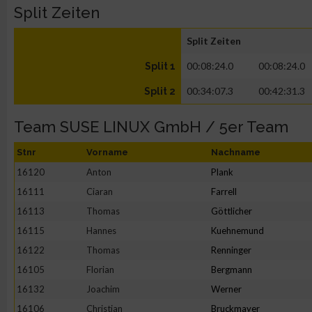
Split Zeiten
Split Zeiten
00:08:24.0
00:08:24.0
Split 1
00:34:07.3
00:42:31.3
Split 2
Team SUSE LINUX GmbH / 5er Team
Stnr
Vorname
Nachname
16120
Anton
Plank
16111
Ciaran
Farrell
16113
Thomas
Göttlicher
16115
Hannes
Kuehnemund
16122
Thomas
Renninger
16105
Florian
Bergmann
16132
Joachim
Werner
16106
Christian
Bruckmayer