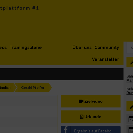
eos
Trainingspläne
Über uns
Community
Veranstalter
nnlich
Gerald Pfeifer
Zielvideo
Urkunde
1
Ergebnis auf Facebook teilen
1