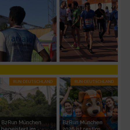
zieren
RUN-DEUTSCHLAND
RUN-DEUTSCHLAND
B2Run München
B2Run München
begeistert im
2026 ist restlos