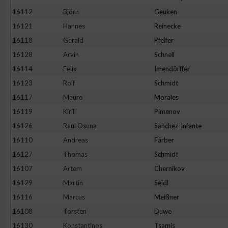
16112
Björn
Geuken
16121
Hannes
Reinecke
16118
Gerald
Pfeifer
16128
Arvin
Schnell
16114
Felix
Imendörffer
16123
Rolf
Schmidt
16117
Mauro
Morales
16119
Kirill
Pimenov
16126
Raul Osuna
Sanchez-Infante
16110
Andreas
Färber
16127
Thomas
Schmidt
16107
Artem
Chernikov
16129
Martin
Seidl
16116
Marcus
Meißner
16108
Torsten
Duwe
16130
Konstantinos
Tsamis