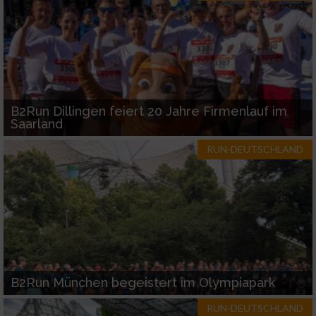
Verwendung reduzierter Daten zur Auswahl
von Inhalten
IAB-Besonderheiten:
Verwendung genauer Standortdaten
B2Run Dillingen feiert 20 Jahre Firmenlauf im
Saarland
Geräte anhand von aktiv angeforderten
RUN-DEUTSCHLAND
Informationen identifizieren
Nicht-IAB-Verarbeitungszwecke:
Notwendig
Performance
B2Run München begeistert im Olympiapark
Funktional
RUN-DEUTSCHLAND