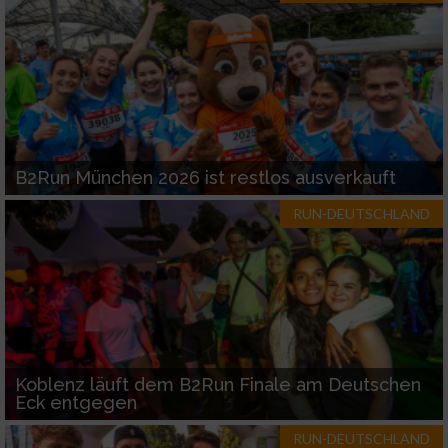
Werbung
B2Run München 2026 ist restlos ausverkauft
RUN-DEUTSCHLAND
Koblenz läuft dem B2Run Finale am Deutschen
Eck entgegen
RUN-DEUTSCHLAND