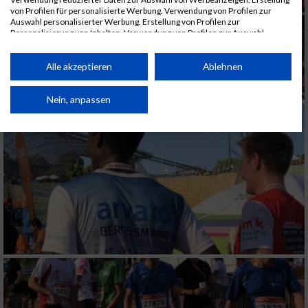
von Profilen für personalisierte Werbung. Verwendung von Profilen zur
Auswahl personalisierter Werbung. Erstellung von Profilen zur
Personalisierung von Inhalten. Verwendung von Profilen zur Auswahl
personalisierter Inhalte. Messung der Werbeleistung. Messung der
Performance von Inhalten. Analyse von Zielgruppen durch Statistiken oder
Kombinationen von Daten aus verschiedenen Quellen. Entwicklung und
Alle akzeptieren
Ablehnen
Verbesserung der Angebote. Verwendung reduzierter Daten zur Auswahl
von Inhalten.
Daten können außerhalb der Europäischen Union weitergegeben und in die
Nein, anpassen
USA gesendet werden.
Ihre Einwilligung und die cookie Richtlinie gelten ausschließlich für diese
Website/App.
Partnerliste anzeigen (1 IAB-Anbieter)
Wir nutzen Ihre Daten für folgende Zwecke:
IAB-Verarbeitungszwecke:
Speichern von oder Zugriff auf Informationen
auf einem Endgerät
Verwendung reduzierter Daten zur Auswahl
von Werbeanzeigen