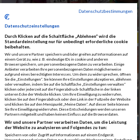
Datenschutzbestimmungen
Datenschutzeinstellungen
Durch Klicken auf die Schaltfläche „Ablehnen“ wird die
ALBUM B2RUN MÜNCHEN, B2RUN / 16.07.2019
Standardeinstellung nur für unbedingt erforderliche cookie
beibehalten.
Wir und unsere Partner speichern und/oder greifen auf Informationen auf
einem Gerät zu, wie z. B. eindeutige IDs in cookie und anderen
Browserspeichern, um personenbezogene Daten zu verarbeiten. Einige
Anbieter verarbeiten Ihre personenbezogenen Daten möglicherweise
aufgrund eines berechtigten Interesses. Um dem zu widersprechen, öffnen
Sie die „Einstellungen“. Sie können Ihre Einstellungen akzeptieren, ablehnen
oder verwalten, indem Sie auf die Schaltfläche „Einstellungen verwalten“
klicken oder jederzeit auf die Fingerabdruck-Schaltfläche in der linken
unteren Ecke der Website klicken. Um Ihre Einwilligung zu widerrufen,
klicken Sie auf den Fingerabdruck oder den Link in der Fußzeile der Website
und klicken Sie auf den Menüpunkt „Meine Daten“. Auf dieser Seite können
Sie Ihre Einwilligung widerrufen. Diese Entscheidungen werden unseren
Partnern mitgeteilt und haben keinen Einfluss auf die Browserdaten.
Wir und unsere Partner verarbeiten Daten, um die Leistung
der Website zu analysieren und Folgendes zu tun:
Speichern von oder Zugriff auf Informationen auf einem Endgerät.
Verwendung reduzierter Daten zur Auswahl von Werbeanzeigen. Erstellung