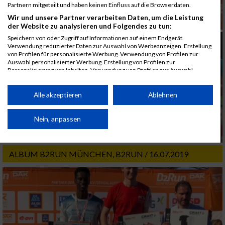
Partnern mitgeteilt und haben keinen Einfluss auf die Browserdaten.
Wir und unsere Partner verarbeiten Daten, um die Leistung
der Website zu analysieren und Folgendes zu tun:
Speichern von oder Zugriff auf Informationen auf einem Endgerät.
Verwendung reduzierter Daten zur Auswahl von Werbeanzeigen. Erstellung
von Profilen für personalisierte Werbung. Verwendung von Profilen zur
Auswahl personalisierter Werbung. Erstellung von Profilen zur
Personalisierung von Inhalten. Verwendung von Profilen zur Auswahl
personalisierter Inhalte. Messung der Werbeleistung. Messung der
Performance von Inhalten. Analyse von Zielgruppen durch Statistiken oder
Kombinationen von Daten aus verschiedenen Quellen. Entwicklung und
Alle akzeptieren
Ablehnen
Verbesserung der Angebote. Verwendung reduzierter Daten zur Auswahl
von Inhalten.
Daten können außerhalb der Europäischen Union weitergegeben und in die
Nein, anpassen
USA gesendet werden.
Ihre Einwilligung und die cookie Richtlinie gelten ausschließlich für diese
Website/App.
ALBUM B2RUN MÜNCHEN, B2RUN / 16.07.2019
Partnerliste anzeigen (1 IAB-Anbieter)
Wir nutzen Ihre Daten für folgende Zwecke:
IAB-Verarbeitungszwecke:
Speichern von oder Zugriff auf Informationen
auf einem Endgerät