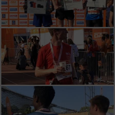
Verwendung reduzierter Daten zur Auswahl
von Werbeanzeigen
Erstellung von Profilen für personalisierte
Werbung
Verwendung von Profilen zur Auswahl
personalisierter Werbung
Erstellung von Profilen zur Personalisierung
von Inhalten
Verwendung von Profilen zur Auswahl
personalisierter Inhalte
Messung der Werbeleistung
Messung der Performance von Inhalten