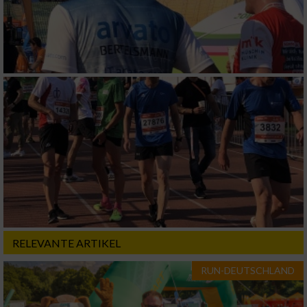
Analyse von Zielgruppen durch Statistiken
oder Kombinationen von Daten aus
verschiedenen Quellen
Entwicklung und Verbesserung der Angebote
Verwendung reduzierter Daten zur Auswahl
von Inhalten
IAB-Besonderheiten:
Verwendung genauer Standortdaten
Geräte anhand von aktiv angeforderten
Informationen identifizieren
Nicht-IAB-Verarbeitungszwecke:
RELEVANTE ARTIKEL
Notwendig
RUN-DEUTSCHLAND
Performance