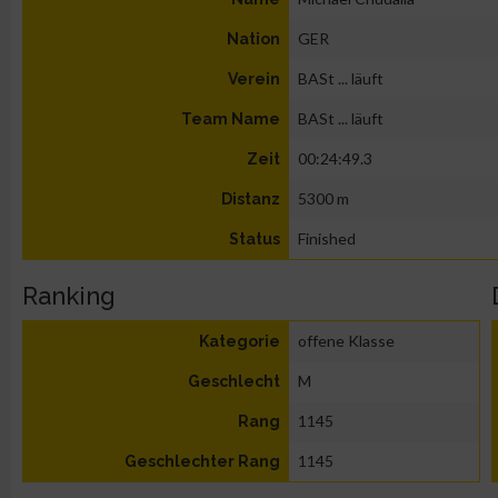
GER
Nation
BASt ... läuft
Verein
BASt ... läuft
Team Name
00:24:49.3
Zeit
5300 m
Distanz
Finished
Status
Ranking
offene Klasse
Kategorie
M
Geschlecht
1145
Rang
1145
Geschlechter Rang