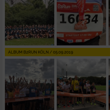
Erstellung von Profilen zur Personalisierung von Inhalten
Verwendung von Profilen zur Auswahl personalisierter Inhalte
Messung der Werbeleistung
ALBUM B2RUN KÖLN / 05.09.2019
Messung der Performance von Inhalten
Analyse von Zielgruppen durch Statistiken oder Kombinatione
verschiedenen Quellen
Entwicklung und Verbesserung der Angebote
Verwendung reduzierter Daten zur Auswahl von Inhalten