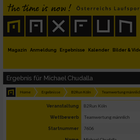
 auf Facebook
MaxFun auf Youtube
MaxFun auf Twitter
MaxFun auf Instagram
MaxFun Newsletter abonnieren
Magazin
Anmeldung
Ergebnisse
Kalender
Bilder & Vid
Ergebnis für Michael Chudalla
Home
Ergebnisse
B2Run Köln
Teamwertung männlic
B2Run Köln
Veranstaltung
Teamwertung männlich
Wettbewerb
7606
Startnummer
Michael Chudalla
Name