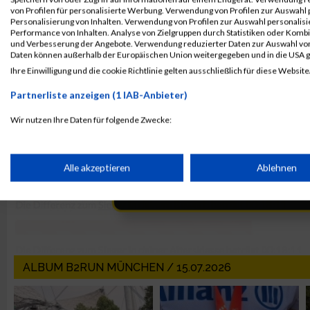
von Profilen für personalisierte Werbung. Verwendung von Profilen zur Auswahl p
Personalisierung von Inhalten. Verwendung von Profilen zur Auswahl personalis
Performance von Inhalten. Analyse von Zielgruppen durch Statistiken oder Komb
und Verbesserung der Angebote. Verwendung reduzierter Daten zur Auswahl von
Daten können außerhalb der Europäischen Union weitergegeben und in die USA 
Ihre Einwilligung und die cookie Richtlinie gelten ausschließlich für diese Website
Partnerliste anzeigen (1 IAB-Anbieter)
Wir nutzen Ihre Daten für folgende Zwecke:
IAB-Verarbeitungszwecke:
Speichern von oder Zugriff auf Informationen auf einem Endge
Alle akzeptieren
Ablehnen
Verwendung reduzierter Daten zur Auswahl von Werbeanzeige
Erstellung von Profilen für personalisierte Werbung
ALBUM B2RUN MÜNCHEN / 15.07.2026
Verwendung von Profilen zur Auswahl personalisierter Werbun