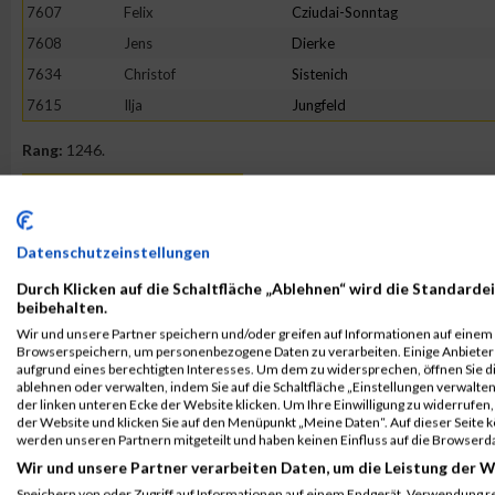
7607
Felix
Cziudai-Sonntag
7608
Jens
Dierke
7634
Christof
Sistenich
7615
Ilja
Jungfeld
Rang:
1246.
Kontaktformular / Fragen
zur Zeitmessung
Datenschutzeinstellungen
Durch Klicken auf die Schaltfläche „Ablehnen“ wird die Standardei
Jens Dierke
beibehalten.
Wir und unsere Partner speichern und/oder greifen auf Informationen auf einem G
Browserspeichern, um personenbezogene Daten zu verarbeiten. Einige Anbiete
aufgrund eines berechtigten Interesses. Um dem zu widersprechen, öffnen Sie die
ablehnen oder verwalten, indem Sie auf die Schaltfläche „Einstellungen verwalten“
der linken unteren Ecke der Website klicken. Um Ihre Einwilligung zu widerrufen, 
der Website und klicken Sie auf den Menüpunkt „Meine Daten“. Auf dieser Seite 
werden unseren Partnern mitgeteilt und haben keinen Einfluss auf die Browserd
Wir und unsere Partner verarbeiten Daten, um die Leistung der W
Speichern von oder Zugriff auf Informationen auf einem Endgerät. Verwendung r