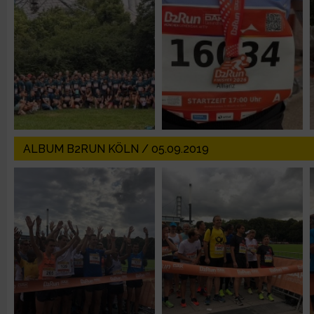
Erstellung von Profilen zur Personalisierung von Inhalten
Verwendung von Profilen zur Auswahl personalisierter Inhalte
Messung der Werbeleistung
ALBUM B2RUN KÖLN / 05.09.2019
Messung der Performance von Inhalten
Analyse von Zielgruppen durch Statistiken oder Kombinatione
verschiedenen Quellen
Entwicklung und Verbesserung der Angebote
Verwendung reduzierter Daten zur Auswahl von Inhalten