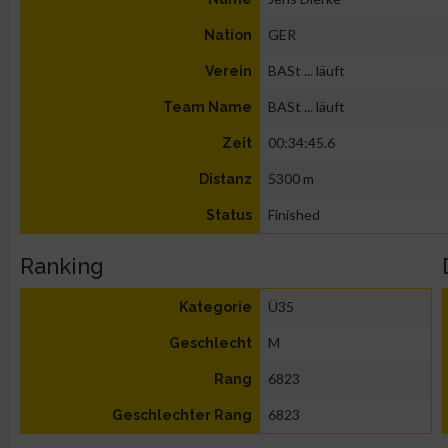
GER
Nation
BASt ... läuft
Verein
BASt ... läuft
Team Name
00:34:45.6
Zeit
5300 m
Distanz
Finished
Status
Ranking
Ü35
Kategorie
M
Geschlecht
6823
Rang
6823
Geschlechter Rang