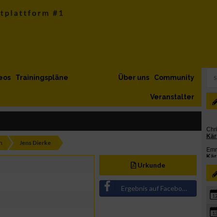
eos
Trainingspläne
Über uns
Community
Veranstalter
h
Jens Dierke
Urkunde
Ergebnis auf Facebook teilen
1
1