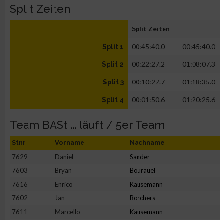
Split Zeiten
Split Zeiten
00:45:40.0
00:45:40.0
Split 1
00:22:27.2
01:08:07.3
Split 2
00:10:27.7
01:18:35.0
Split 3
00:01:50.6
01:20:25.6
Split 4
Team BASt ... läuft / 5er Team
Stnr
Vorname
Nachname
7629
Daniel
Sander
7603
Bryan
Bourauel
7616
Enrico
Kausemann
7602
Jan
Borchers
7611
Marcello
Kausemann