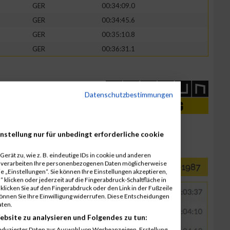
GER
00:34:09.0
GER
00:34:45.6
GER
00:35:10.8
GER
00:36:31.1
Datenschutzbestimmungen
nstellung nur für unbedingt erforderliche cookie
erät zu, wie z. B. eindeutige IDs in cookie und anderen
r verarbeiten Ihre personenbezogenen Daten möglicherweise
 „Einstellungen“. Sie können Ihre Einstellungen akzeptieren,
 klicken oder jederzeit auf die Fingerabdruck-Schaltfläche in
klicken Sie auf den Fingerabdruck oder den Link in der Fußzeile
können Sie Ihre Einwilligung widerrufen. Diese Entscheidungen
aten.
ebsite zu analysieren und Folgendes zu tun:
eduzierter Daten zur Auswahl von Werbeanzeigen. Erstellung