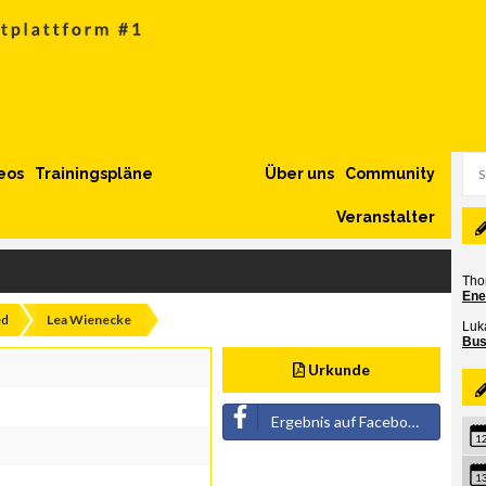
eos
Trainingspläne
Über uns
Community
Veranstalter
ed
Lea Wienecke
Urkunde
Ergebnis auf Facebook teilen
1
1