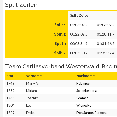
Split Zeiten
Split Zeiten
01:06:09.2
01:06:09.2
Split 1
00:22:02.5
01:28:11.7
Split 2
00:03:34.9
01:31:46.7
Split 3
00:03:50.7
01:35:37.4
Split 4
Team Caritasverband Westerwald-Rhein
Stnr
Vorname
Nachname
1749
Mary-Ann
Hübinger
1782
Miriam
Schenkelberg
1738
Joachim
Grämer
1804
Lea
Wienecke
1729
Eryka
Dos Santos Barbosa