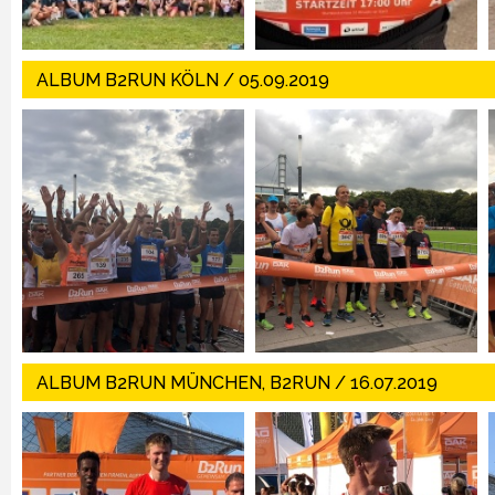
ALBUM B2RUN KÖLN / 05.09.2019
ALBUM B2RUN MÜNCHEN, B2RUN / 16.07.2019