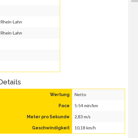
-Rhein-Lahn
-Rhein-Lahn
Details
Netto
Wertung
5:54 min/km
Pace
2,83 m/s
Meter pro Sekunde
10,18 km/h
Geschwindigkeit