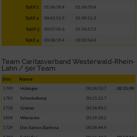
01:06:59.4
01:06:59.4
Split 1
00:42:51.9
01:49:51.3
Split 2
00:07:05.6
01:56:57.0
Split 3
00:06:59.4
02:03:56.4
Split 4
Team Caritasverband Westerwald-Rhein-
Lahn / 5er Team
Stnr
Name
1749
Hübinger
00:24:53.7
02:25:09
1782
Schenkelberg
00:25:22.7
1738
Grämer
00:26:40.2
1804
Wienecke
00:29:28.2
1729
Dos Santos Barbosa
00:38:44.9