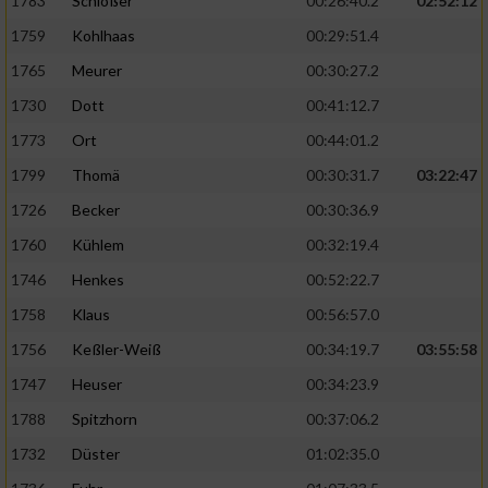
1783
Schlößer
00:26:40.2
02:52:12
1759
Kohlhaas
00:29:51.4
1765
Meurer
00:30:27.2
1730
Dott
00:41:12.7
1773
Ort
00:44:01.2
1799
Thomä
00:30:31.7
03:22:47
1726
Becker
00:30:36.9
1760
Kühlem
00:32:19.4
1746
Henkes
00:52:22.7
1758
Klaus
00:56:57.0
1756
Keßler-Weiß
00:34:19.7
03:55:58
1747
Heuser
00:34:23.9
1788
Spitzhorn
00:37:06.2
1732
Düster
01:02:35.0