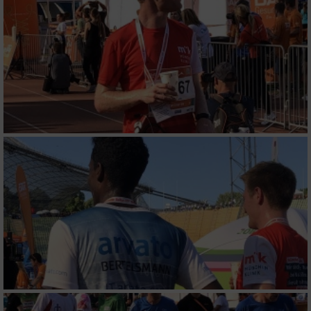
Erstellung von Profilen für personalisierte
Werbung
Verwendung von Profilen zur Auswahl
personalisierter Werbung
Erstellung von Profilen zur Personalisierung
von Inhalten
Verwendung von Profilen zur Auswahl
personalisierter Inhalte
Messung der Werbeleistung
Messung der Performance von Inhalten
Analyse von Zielgruppen durch Statistiken
oder Kombinationen von Daten aus
verschiedenen Quellen