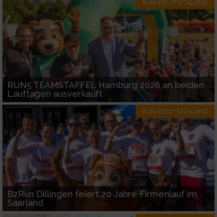
RUN-DEUTSCHLAND
Verwendung genauer Standortdaten
Geräte anhand von aktiv angeforderten
Informationen identifizieren
Nicht-IAB-Verarbeitungszwecke:
RUN5 TEAMSTAFFEL Hamburg 2026 an beiden
Notwendig
Lauftagen ausverkauft
RUN-DEUTSCHLAND
Performance
Funktional
Werbung
B2Run Dillingen feiert 20 Jahre Firmenlauf im
Saarland