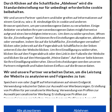
Durch Klicken auf die Schaltfläche „Ablehnen“ wird die
Standardeinstellung nur für unbedingt erforderliche cookie
beibehalten.
Wir und unsere Partner speichern und/oder greifen auf Informationen auf
einem Gerät zu, wie z. B. eindeutige IDs in cookie und anderen
Browserspeichern, um personenbezogene Daten zu verarbeiten. Einige
Anbieter verarbeiten Ihre personenbezogenen Daten möglicherweise
aufgrund eines berechtigten Interesses. Um dem zu widersprechen, öffnen
Sie die „Einstellungen“. Sie können Ihre Einstellungen akzeptieren, ablehnen
oder verwalten, indem Sie auf die Schaltfläche „Einstellungen verwalten“
klicken oder jederzeit auf die Fingerabdruck-Schaltfläche in der linken
unteren Ecke der Website klicken. Um Ihre Einwilligung zu widerrufen,
klicken Sie auf den Fingerabdruck oder den Link in der Fußzeile der Website
und klicken Sie auf den Menüpunkt „Meine Daten“. Auf dieser Seite können
Sie Ihre Einwilligung widerrufen. Diese Entscheidungen werden unseren
Partnern mitgeteilt und haben keinen Einfluss auf die Browserdaten.
Wir und unsere Partner verarbeiten Daten, um die Leistung
der Website zu analysieren und Folgendes zu tun:
Speichern von oder Zugriff auf Informationen auf einem Endgerät.
Verwendung reduzierter Daten zur Auswahl von Werbeanzeigen. Erstellung
von Profilen für personalisierte Werbung. Verwendung von Profilen zur
ALBUM B2RUN MÜNCHEN, B2RUN / 16.07.2019
Auswahl personalisierter Werbung. Erstellung von Profilen zur
Personalisierung von Inhalten. Verwendung von Profilen zur Auswahl
personalisierter Inhalte. Messung der Werbeleistung. Messung der
Performance von Inhalten. Analyse von Zielgruppen durch Statistiken oder
Kombinationen von Daten aus verschiedenen Quellen. Entwicklung und
Alle akzeptieren
Ablehnen