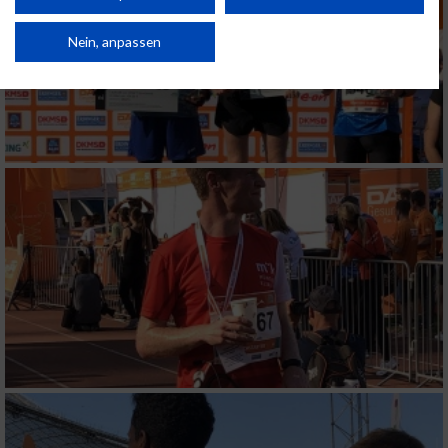
Verbesserung der Angebote. Verwendung reduzierter Daten zur Auswahl
von Inhalten.
Daten können außerhalb der Europäischen Union weitergegeben und in die
Nein, anpassen
USA gesendet werden.
Ihre Einwilligung und die cookie Richtlinie gelten ausschließlich für diese
Website/App.
Partnerliste anzeigen (1 IAB-Anbieter)
Wir nutzen Ihre Daten für folgende Zwecke:
IAB-Verarbeitungszwecke:
Speichern von oder Zugriff auf Informationen
auf einem Endgerät
Verwendung reduzierter Daten zur Auswahl
von Werbeanzeigen
Erstellung von Profilen für personalisierte
Werbung
Verwendung von Profilen zur Auswahl
personalisierter Werbung