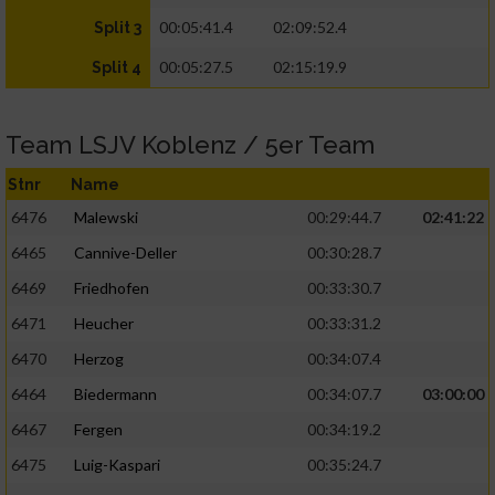
00:05:41.4
02:09:52.4
Split 3
00:05:27.5
02:15:19.9
Split 4
Team LSJV Koblenz / 5er Team
Stnr
Name
6476
Malewski
00:29:44.7
02:41:22
6465
Cannive-Deller
00:30:28.7
6469
Friedhofen
00:33:30.7
6471
Heucher
00:33:31.2
6470
Herzog
00:34:07.4
6464
Biedermann
00:34:07.7
03:00:00
6467
Fergen
00:34:19.2
6475
Luig-Kaspari
00:35:24.7