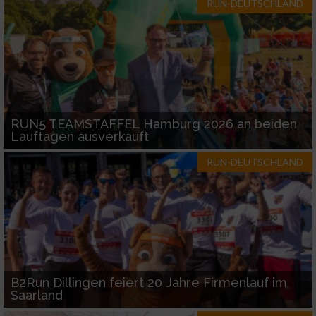
RUN-DEUTSCHLAND
Verwendung genauer Standortdaten
Geräte anhand von aktiv angeforderten
Informationen identifizieren
Nicht-IAB-Verarbeitungszwecke:
RUN5 TEAMSTAFFEL Hamburg 2026 an beiden
Notwendig
Lauftagen ausverkauft
RUN-DEUTSCHLAND
Performance
Funktional
Werbung
B2Run Dillingen feiert 20 Jahre Firmenlauf im
Saarland