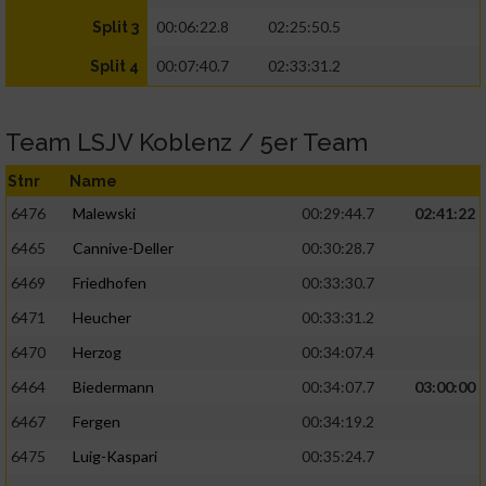
00:06:22.8
02:25:50.5
Split 3
00:07:40.7
02:33:31.2
Split 4
Team LSJV Koblenz / 5er Team
Stnr
Name
6476
Malewski
00:29:44.7
02:41:22
6465
Cannive-Deller
00:30:28.7
6469
Friedhofen
00:33:30.7
6471
Heucher
00:33:31.2
6470
Herzog
00:34:07.4
6464
Biedermann
00:34:07.7
03:00:00
6467
Fergen
00:34:19.2
6475
Luig-Kaspari
00:35:24.7