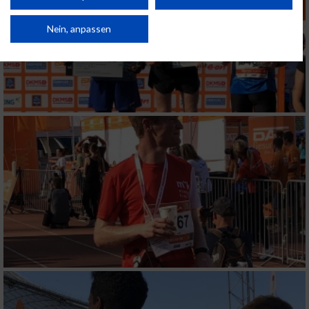
Verbesserung der Angebote. Verwendung reduzierter Daten zur Auswahl
von Inhalten.
Daten können außerhalb der Europäischen Union weitergegeben und in die
Nein, anpassen
USA gesendet werden.
Ihre Einwilligung und die cookie Richtlinie gelten ausschließlich für diese
Website/App.
Partnerliste anzeigen (1 IAB-Anbieter)
Wir nutzen Ihre Daten für folgende Zwecke:
IAB-Verarbeitungszwecke:
Speichern von oder Zugriff auf Informationen
auf einem Endgerät
Verwendung reduzierter Daten zur Auswahl
von Werbeanzeigen
Erstellung von Profilen für personalisierte
Werbung
Verwendung von Profilen zur Auswahl
personalisierter Werbung