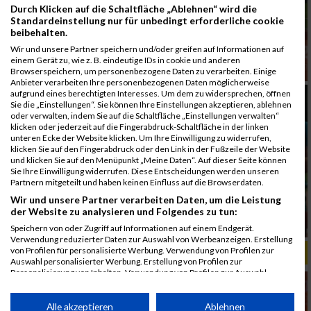
Durch Klicken auf die Schaltfläche „Ablehnen“ wird die
Standardeinstellung nur für unbedingt erforderliche cookie
beibehalten.
Wir und unsere Partner speichern und/oder greifen auf Informationen auf
einem Gerät zu, wie z. B. eindeutige IDs in cookie und anderen
Browserspeichern, um personenbezogene Daten zu verarbeiten. Einige
Anbieter verarbeiten Ihre personenbezogenen Daten möglicherweise
aufgrund eines berechtigten Interesses. Um dem zu widersprechen, öffnen
Sie die „Einstellungen“. Sie können Ihre Einstellungen akzeptieren, ablehnen
oder verwalten, indem Sie auf die Schaltfläche „Einstellungen verwalten“
klicken oder jederzeit auf die Fingerabdruck-Schaltfläche in der linken
unteren Ecke der Website klicken. Um Ihre Einwilligung zu widerrufen,
klicken Sie auf den Fingerabdruck oder den Link in der Fußzeile der Website
und klicken Sie auf den Menüpunkt „Meine Daten“. Auf dieser Seite können
Sie Ihre Einwilligung widerrufen. Diese Entscheidungen werden unseren
Partnern mitgeteilt und haben keinen Einfluss auf die Browserdaten.
Wir und unsere Partner verarbeiten Daten, um die Leistung
der Website zu analysieren und Folgendes zu tun:
Speichern von oder Zugriff auf Informationen auf einem Endgerät.
Verwendung reduzierter Daten zur Auswahl von Werbeanzeigen. Erstellung
von Profilen für personalisierte Werbung. Verwendung von Profilen zur
ALBUM B2RUN MÜNCHEN, B2RUN / 16.07.2019
Auswahl personalisierter Werbung. Erstellung von Profilen zur
Personalisierung von Inhalten. Verwendung von Profilen zur Auswahl
personalisierter Inhalte. Messung der Werbeleistung. Messung der
Performance von Inhalten. Analyse von Zielgruppen durch Statistiken oder
Kombinationen von Daten aus verschiedenen Quellen. Entwicklung und
Alle akzeptieren
Ablehnen