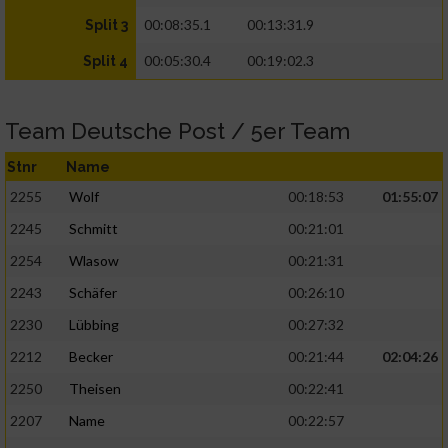
00:08:35.1
00:13:31.9
Split 3
00:05:30.4
00:19:02.3
Split 4
Team Deutsche Post / 5er Team
Stnr
Name
2255
Wolf
00:18:53
01:55:07
2245
Schmitt
00:21:01
2254
Wlasow
00:21:31
2243
Schäfer
00:26:10
2230
Lübbing
00:27:32
2212
Becker
00:21:44
02:04:26
2250
Theisen
00:22:41
2207
Name
00:22:57