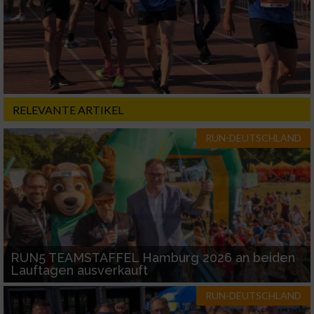
Nicht-IAB-Verarbeitungszwecke:
Notwendig
Performance
RELEVANTE ARTIKEL
Funktional
RUN-DEUTSCHLAND
Werbung
RUN5 TEAMSTAFFEL Hamburg 2026 an beiden
Lauftagen ausverkauft
RUN-DEUTSCHLAND