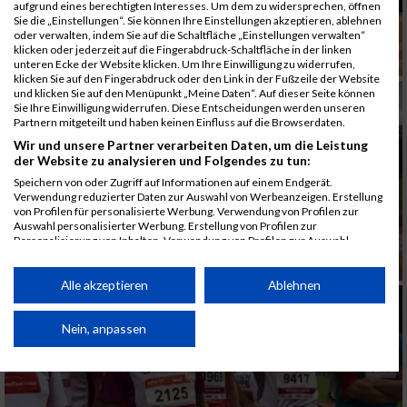
aufgrund eines berechtigten Interesses. Um dem zu widersprechen, öffnen
Sie die „Einstellungen“. Sie können Ihre Einstellungen akzeptieren, ablehnen
oder verwalten, indem Sie auf die Schaltfläche „Einstellungen verwalten“
klicken oder jederzeit auf die Fingerabdruck-Schaltfläche in der linken
unteren Ecke der Website klicken. Um Ihre Einwilligung zu widerrufen,
klicken Sie auf den Fingerabdruck oder den Link in der Fußzeile der Website
und klicken Sie auf den Menüpunkt „Meine Daten“. Auf dieser Seite können
Sie Ihre Einwilligung widerrufen. Diese Entscheidungen werden unseren
Partnern mitgeteilt und haben keinen Einfluss auf die Browserdaten.
Wir und unsere Partner verarbeiten Daten, um die Leistung
der Website zu analysieren und Folgendes zu tun:
Speichern von oder Zugriff auf Informationen auf einem Endgerät.
Verwendung reduzierter Daten zur Auswahl von Werbeanzeigen. Erstellung
von Profilen für personalisierte Werbung. Verwendung von Profilen zur
Auswahl personalisierter Werbung. Erstellung von Profilen zur
Personalisierung von Inhalten. Verwendung von Profilen zur Auswahl
personalisierter Inhalte. Messung der Werbeleistung. Messung der
Performance von Inhalten. Analyse von Zielgruppen durch Statistiken oder
Kombinationen von Daten aus verschiedenen Quellen. Entwicklung und
Alle akzeptieren
Ablehnen
Verbesserung der Angebote. Verwendung reduzierter Daten zur Auswahl
von Inhalten.
Daten können außerhalb der Europäischen Union weitergegeben und in die
Nein, anpassen
USA gesendet werden.
Ihre Einwilligung und die cookie Richtlinie gelten ausschließlich für diese
Website/App.