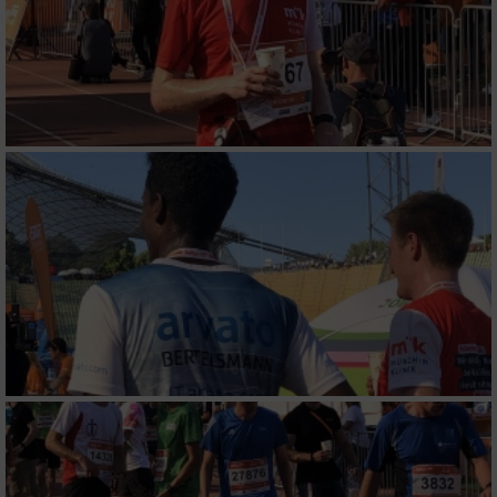
Messung der Werbeleistung
Messung der Performance von Inhalten
Analyse von Zielgruppen durch Statistiken
oder Kombinationen von Daten aus
verschiedenen Quellen
Entwicklung und Verbesserung der Angebote
Verwendung reduzierter Daten zur Auswahl
von Inhalten
IAB-Besonderheiten:
Verwendung genauer Standortdaten
Geräte anhand von aktiv angeforderten
Informationen identifizieren