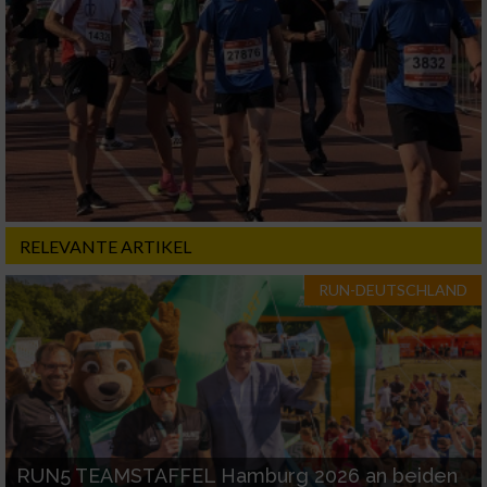
Geräte anhand von aktiv angeforderten
Informationen identifizieren
Nicht-IAB-Verarbeitungszwecke:
Notwendig
Performance
Funktional
RELEVANTE ARTIKEL
RUN-DEUTSCHLAND
Werbung
RUN5 TEAMSTAFFEL Hamburg 2026 an beiden