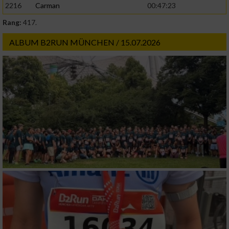
2216
Carman
00:47:23
Rang:
417.
ALBUM B2RUN MÜNCHEN / 15.07.2026