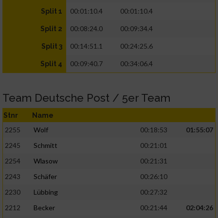
00:01:10.4
00:01:10.4
Split 1
00:08:24.0
00:09:34.4
Split 2
00:14:51.1
00:24:25.6
Split 3
00:09:40.7
00:34:06.4
Split 4
Team Deutsche Post / 5er Team
Stnr
Name
2255
Wolf
00:18:53
01:55:07
2245
Schmitt
00:21:01
2254
Wlasow
00:21:31
2243
Schäfer
00:26:10
2230
Lübbing
00:27:32
2212
Becker
00:21:44
02:04:26