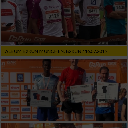
Website/App.
Partnerliste anzeigen (1 IAB-Anbieter)
Wir nutzen Ihre Daten für folgende Zwecke:
IAB-Verarbeitungszwecke:
Speichern von oder Zugriff auf Informationen
auf einem Endgerät
ALBUM B2RUN MÜNCHEN, B2RUN / 16.07.2019
Verwendung reduzierter Daten zur Auswahl
von Werbeanzeigen
Erstellung von Profilen für personalisierte
Werbung
Verwendung von Profilen zur Auswahl
personalisierter Werbung
Erstellung von Profilen zur Personalisierung
von Inhalten
Verwendung von Profilen zur Auswahl