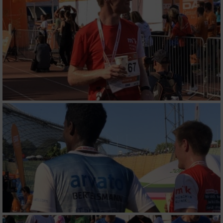
personalisierter Inhalte
Messung der Werbeleistung
Messung der Performance von Inhalten
Analyse von Zielgruppen durch Statistiken
oder Kombinationen von Daten aus
verschiedenen Quellen
Entwicklung und Verbesserung der Angebote
Verwendung reduzierter Daten zur Auswahl
von Inhalten
IAB-Besonderheiten:
Verwendung genauer Standortdaten