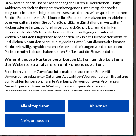
Browserspeichern, um personenbezogene Daten zu verarbeiten. Einige
Anbieter verarbeiten Ihre personenbezogenen Daten möglicherweise
aufgrund eines berechtigten Interesses. Um dem zu widersprechen, öffnen
Sie die „Einstellungen“. Sie können Ihre Einstellungen akzeptieren, ablehnen
oder verwalten, indem Sie auf die Schaltfläche „Einstellungen verwalten“
klicken oder jederzeit auf die Fingerabdruck-Schaltfläche in der linken
unteren Ecke der Website klicken. Um Ihre Einwilligung zu widerrufen,
klicken Sie auf den Fingerabdruck oder den Link in der Fußzeile der Website
und klicken Sie auf den Menüpunkt „Meine Daten“. Auf dieser Seite können
Sie Ihre Einwilligung widerrufen. Diese Entscheidungen werden unseren
Partnern mitgeteilt und haben keinen Einfluss auf die Browserdaten.
Wir und unsere Partner verarbeiten Daten, um die Leistung
der Website zu analysieren und Folgendes zu tun:
Speichern von oder Zugriff auf Informationen auf einem Endgerät.
Verwendung reduzierter Daten zur Auswahl von Werbeanzeigen. Erstellung
von Profilen für personalisierte Werbung. Verwendung von Profilen zur
Auswahl personalisierter Werbung. Erstellung von Profilen zur
Personalisierung von Inhalten. Verwendung von Profilen zur Auswahl
personalisierter Inhalte. Messung der Werbeleistung. Messung der
Performance von Inhalten. Analyse von Zielgruppen durch Statistiken oder
Kombinationen von Daten aus verschiedenen Quellen. Entwicklung und
Alle akzeptieren
Ablehnen
Verbesserung der Angebote. Verwendung reduzierter Daten zur Auswahl
von Inhalten.
Daten können außerhalb der Europäischen Union weitergegeben und in die
Nein, anpassen
USA gesendet werden.
Ihre Einwilligung und die cookie Richtlinie gelten ausschließlich für diese