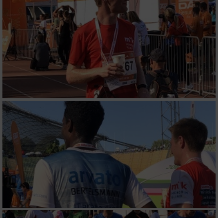
personalisierter Inhalte
Messung der Werbeleistung
Messung der Performance von Inhalten
Analyse von Zielgruppen durch Statistiken
oder Kombinationen von Daten aus
verschiedenen Quellen
Entwicklung und Verbesserung der Angebote
Verwendung reduzierter Daten zur Auswahl
von Inhalten
IAB-Besonderheiten:
Verwendung genauer Standortdaten