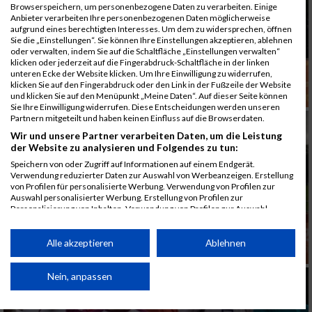
Browserspeichern, um personenbezogene Daten zu verarbeiten. Einige
Anbieter verarbeiten Ihre personenbezogenen Daten möglicherweise
aufgrund eines berechtigten Interesses. Um dem zu widersprechen, öffnen
Sie die „Einstellungen“. Sie können Ihre Einstellungen akzeptieren, ablehnen
oder verwalten, indem Sie auf die Schaltfläche „Einstellungen verwalten“
klicken oder jederzeit auf die Fingerabdruck-Schaltfläche in der linken
unteren Ecke der Website klicken. Um Ihre Einwilligung zu widerrufen,
klicken Sie auf den Fingerabdruck oder den Link in der Fußzeile der Website
und klicken Sie auf den Menüpunkt „Meine Daten“. Auf dieser Seite können
Sie Ihre Einwilligung widerrufen. Diese Entscheidungen werden unseren
Partnern mitgeteilt und haben keinen Einfluss auf die Browserdaten.
Wir und unsere Partner verarbeiten Daten, um die Leistung
der Website zu analysieren und Folgendes zu tun:
Speichern von oder Zugriff auf Informationen auf einem Endgerät.
Verwendung reduzierter Daten zur Auswahl von Werbeanzeigen. Erstellung
von Profilen für personalisierte Werbung. Verwendung von Profilen zur
Auswahl personalisierter Werbung. Erstellung von Profilen zur
Personalisierung von Inhalten. Verwendung von Profilen zur Auswahl
personalisierter Inhalte. Messung der Werbeleistung. Messung der
Performance von Inhalten. Analyse von Zielgruppen durch Statistiken oder
Kombinationen von Daten aus verschiedenen Quellen. Entwicklung und
Alle akzeptieren
Ablehnen
Verbesserung der Angebote. Verwendung reduzierter Daten zur Auswahl
von Inhalten.
Daten können außerhalb der Europäischen Union weitergegeben und in die
Nein, anpassen
USA gesendet werden.
Ihre Einwilligung und die cookie Richtlinie gelten ausschließlich für diese