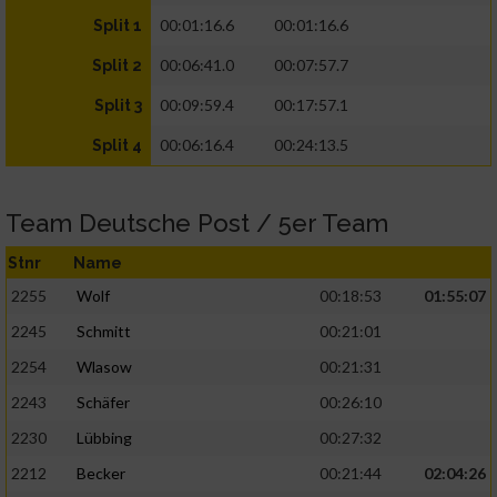
00:01:16.6
00:01:16.6
Split 1
00:06:41.0
00:07:57.7
Split 2
00:09:59.4
00:17:57.1
Split 3
00:06:16.4
00:24:13.5
Split 4
Team Deutsche Post / 5er Team
Stnr
Name
2255
Wolf
00:18:53
01:55:07
2245
Schmitt
00:21:01
2254
Wlasow
00:21:31
2243
Schäfer
00:26:10
2230
Lübbing
00:27:32
2212
Becker
00:21:44
02:04:26