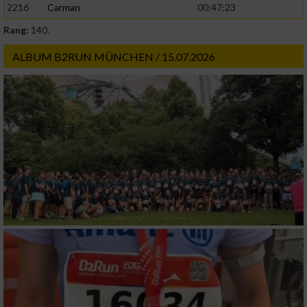
2216
Carman
00:47:23
Rang:
140.
ALBUM B2RUN MÜNCHEN / 15.07.2026