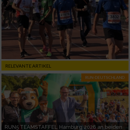
Geräte anhand von aktiv angeforderten
Informationen identifizieren
Nicht-IAB-Verarbeitungszwecke:
Notwendig
Performance
Funktional
RELEVANTE ARTIKEL
RUN-DEUTSCHLAND
Werbung
RUN5 TEAMSTAFFEL Hamburg 2026 an beiden