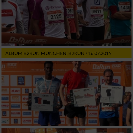
Website/App.
Partnerliste anzeigen (1 IAB-Anbieter)
Wir nutzen Ihre Daten für folgende Zwecke:
IAB-Verarbeitungszwecke:
Speichern von oder Zugriff auf Informationen
auf einem Endgerät
ALBUM B2RUN MÜNCHEN, B2RUN / 16.07.2019
Verwendung reduzierter Daten zur Auswahl
von Werbeanzeigen
Erstellung von Profilen für personalisierte
Werbung
Verwendung von Profilen zur Auswahl
personalisierter Werbung
Erstellung von Profilen zur Personalisierung
von Inhalten
Verwendung von Profilen zur Auswahl