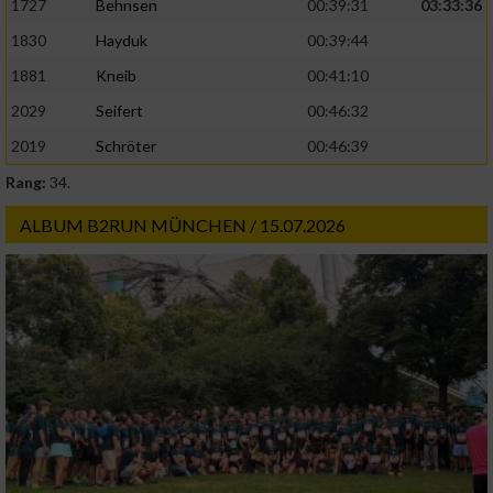
1727
Behnsen
00:39:31
03:33:36
Analyse von Zielgruppen durch Statistiken
oder Kombinationen von Daten aus
1830
Hayduk
00:39:44
verschiedenen Quellen
1881
Kneib
00:41:10
Entwicklung und Verbesserung der Angebote
2029
Seifert
00:46:32
2019
Schröter
00:46:39
Verwendung reduzierter Daten zur Auswahl
von Inhalten
Rang:
34.
IAB-Besonderheiten:
ALBUM B2RUN MÜNCHEN / 15.07.2026
Verwendung genauer Standortdaten
Geräte anhand von aktiv angeforderten
Informationen identifizieren
Nicht-IAB-Verarbeitungszwecke:
Notwendig
Performance