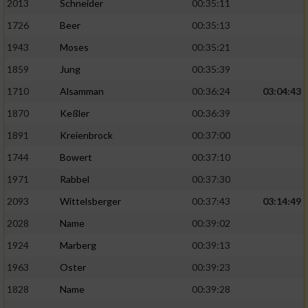
2013
Schneider
00:35:11
Verwendung reduzierter Daten zur Auswahl
1726
Beer
00:35:13
von Werbeanzeigen
1943
Moses
00:35:21
Erstellung von Profilen für personalisierte
1859
Jung
00:35:39
Werbung
1710
Alsamman
00:36:24
03:04:43
Verwendung von Profilen zur Auswahl
1870
Keßler
00:36:39
personalisierter Werbung
1891
Kreienbrock
00:37:00
Erstellung von Profilen zur Personalisierung
1744
Bowert
00:37:10
von Inhalten
1971
Rabbel
00:37:30
Verwendung von Profilen zur Auswahl
2093
Wittelsberger
00:37:43
03:14:49
personalisierter Inhalte
2028
Name
00:39:02
Messung der Werbeleistung
1924
Marberg
00:39:13
1963
Oster
00:39:23
Messung der Performance von Inhalten
1828
Name
00:39:28