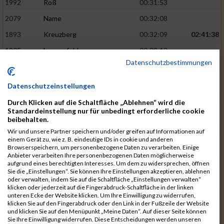
1992
Roß
00:31:53
2079
Name
00:32:08
1893
Kreuzberg
00:32:09
02:41:38
1905
Langenfeld
00:32:13
Datenschutzbestimmungen
2120
Fink
00:32:22
1787
Friedrich
00:32:27
Datenschutzeinstellungen
1794
Gamisch
00:32:27
Durch Klicken auf die Schaltfläche „Ablehnen“ wird die
Standardeinstellung nur für unbedingt erforderliche cookie
2046
Sorger
00:32:30
02:42:48
beibehalten.
2047
Sorger
00:32:30
Wir und unsere Partner speichern und/oder greifen auf Informationen auf
einem Gerät zu, wie z. B. eindeutige IDs in cookie und anderen
2051
Stephan
00:32:31
Browserspeichern, um personenbezogene Daten zu verarbeiten. Einige
Anbieter verarbeiten Ihre personenbezogenen Daten möglicherweise
2065
Thome
00:32:35
aufgrund eines berechtigten Interesses. Um dem zu widersprechen, öffnen
Sie die „Einstellungen“. Sie können Ihre Einstellungen akzeptieren, ablehnen
1719
Barth
00:32:42
oder verwalten, indem Sie auf die Schaltfläche „Einstellungen verwalten“
klicken oder jederzeit auf die Fingerabdruck-Schaltfläche in der linken
2116
Koch
00:32:45
02:44:32
unteren Ecke der Website klicken. Um Ihre Einwilligung zu widerrufen,
klicken Sie auf den Fingerabdruck oder den Link in der Fußzeile der Website
1937
Meyer
00:32:49
und klicken Sie auf den Menüpunkt „Meine Daten“. Auf dieser Seite können
Sie Ihre Einwilligung widerrufen. Diese Entscheidungen werden unseren