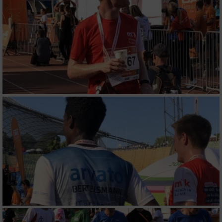
personalisierter Inhalte
Messung der Werbeleistung
Messung der Performance von Inhalten
Analyse von Zielgruppen durch Statistiken
oder Kombinationen von Daten aus
verschiedenen Quellen
Entwicklung und Verbesserung der Angebote
Verwendung reduzierter Daten zur Auswahl
von Inhalten
IAB-Besonderheiten:
Verwendung genauer Standortdaten
Geräte anhand von aktiv angeforderten