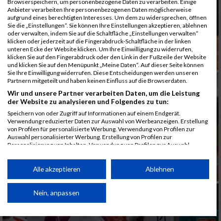
Browserspeichern, um personenbezogene Daten zu verarbeiten. Einige
Anbieter verarbeiten Ihre personenbezogenen Daten möglicherweise
aufgrund eines berechtigten Interesses. Um dem zu widersprechen, öffnen
Sie die „Einstellungen“. Sie können Ihre Einstellungen akzeptieren, ablehnen
oder verwalten, indem Sie auf die Schaltfläche „Einstellungen verwalten“
klicken oder jederzeit auf die Fingerabdruck-Schaltfläche in der linken
unteren Ecke der Website klicken. Um Ihre Einwilligung zu widerrufen,
klicken Sie auf den Fingerabdruck oder den Link in der Fußzeile der Website
und klicken Sie auf den Menüpunkt „Meine Daten“. Auf dieser Seite können
Sie Ihre Einwilligung widerrufen. Diese Entscheidungen werden unseren
Partnern mitgeteilt und haben keinen Einfluss auf die Browserdaten.
Wir und unsere Partner verarbeiten Daten, um die Leistung
der Website zu analysieren und Folgendes zu tun:
Speichern von oder Zugriff auf Informationen auf einem Endgerät.
Verwendung reduzierter Daten zur Auswahl von Werbeanzeigen. Erstellung
von Profilen für personalisierte Werbung. Verwendung von Profilen zur
Auswahl personalisierter Werbung. Erstellung von Profilen zur
Personalisierung von Inhalten. Verwendung von Profilen zur Auswahl
personalisierter Inhalte. Messung der Werbeleistung. Messung der
Performance von Inhalten. Analyse von Zielgruppen durch Statistiken oder
Kombinationen von Daten aus verschiedenen Quellen. Entwicklung und
Alle akzeptieren
Ablehnen
Verbesserung der Angebote. Verwendung reduzierter Daten zur Auswahl
von Inhalten.
Daten können außerhalb der Europäischen Union weitergegeben und in die
Nein, anpassen
USA gesendet werden.
Ihre Einwilligung und die cookie Richtlinie gelten ausschließlich für diese
Website/App.