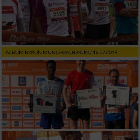
Partnerliste anzeigen (1 IAB-Anbieter)
Wir nutzen Ihre Daten für folgende Zwecke:
IAB-Verarbeitungszwecke:
Speichern von oder Zugriff auf Informationen
auf einem Endgerät
ALBUM B2RUN MÜNCHEN, B2RUN / 16.07.2019
Verwendung reduzierter Daten zur Auswahl
von Werbeanzeigen
Erstellung von Profilen für personalisierte
Werbung
Verwendung von Profilen zur Auswahl
personalisierter Werbung
Erstellung von Profilen zur Personalisierung
von Inhalten
Verwendung von Profilen zur Auswahl