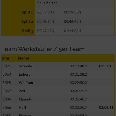
Split Zeiten
00:39:50.1
00:39:50.1
Split 1
00:06:54.9
00:46:45.1
Split 2
00:27:47.2
01:14:32.4
Split 3
Team Werksläufer / 5er Team
Stnr
Name
3091
Schönle
00:19:48.2
01:57:13
3063
Egbert
00:21:28.2
3095
Wolfrum
00:22:50.2
3057
Bell
00:26:25.7
3084
Quandt
00:26:40.7
3066
Hoff
00:22:50.7
02:08:11
3085
Richarz
00:23:54.2