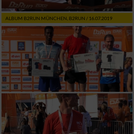
Verwendung von Profilen zur Auswahl
personalisierter Werbung
ALBUM B2RUN MÜNCHEN, B2RUN / 16.07.2019
Erstellung von Profilen zur Personalisierung
von Inhalten
Verwendung von Profilen zur Auswahl
personalisierter Inhalte
Messung der Werbeleistung
Messung der Performance von Inhalten
Analyse von Zielgruppen durch Statistiken
oder Kombinationen von Daten aus
verschiedenen Quellen
Entwicklung und Verbesserung der Angebote