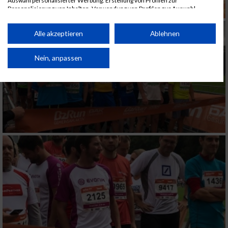
Auswahl personalisierter Werbung. Erstellung von Profilen zur
Personalisierung von Inhalten. Verwendung von Profilen zur Auswahl
personalisierter Inhalte. Messung der Werbeleistung. Messung der
Performance von Inhalten. Analyse von Zielgruppen durch Statistiken oder
Kombinationen von Daten aus verschiedenen Quellen. Entwicklung und
Alle akzeptieren
Ablehnen
Verbesserung der Angebote. Verwendung reduzierter Daten zur Auswahl
von Inhalten.
Daten können außerhalb der Europäischen Union weitergegeben und in die
Nein, anpassen
USA gesendet werden.
Ihre Einwilligung und die cookie Richtlinie gelten ausschließlich für diese
Website/App.
Partnerliste anzeigen (1 IAB-Anbieter)
Wir nutzen Ihre Daten für folgende Zwecke:
IAB-Verarbeitungszwecke:
Speichern von oder Zugriff auf Informationen
auf einem Endgerät
Verwendung reduzierter Daten zur Auswahl
von Werbeanzeigen
Erstellung von Profilen für personalisierte
Werbung