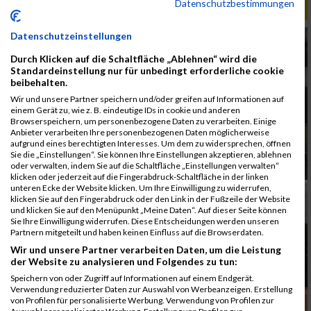
Datenschutzbestimmungen
ALBUM B2RUN KÖLN / 05.09.2019
Datenschutzeinstellungen
Durch Klicken auf die Schaltfläche „Ablehnen“ wird die
Standardeinstellung nur für unbedingt erforderliche cookie
beibehalten.
Wir und unsere Partner speichern und/oder greifen auf Informationen auf
einem Gerät zu, wie z. B. eindeutige IDs in cookie und anderen
Browserspeichern, um personenbezogene Daten zu verarbeiten. Einige
Anbieter verarbeiten Ihre personenbezogenen Daten möglicherweise
aufgrund eines berechtigten Interesses. Um dem zu widersprechen, öffnen
Sie die „Einstellungen“. Sie können Ihre Einstellungen akzeptieren, ablehnen
oder verwalten, indem Sie auf die Schaltfläche „Einstellungen verwalten“
klicken oder jederzeit auf die Fingerabdruck-Schaltfläche in der linken
unteren Ecke der Website klicken. Um Ihre Einwilligung zu widerrufen,
klicken Sie auf den Fingerabdruck oder den Link in der Fußzeile der Website
und klicken Sie auf den Menüpunkt „Meine Daten“. Auf dieser Seite können
Sie Ihre Einwilligung widerrufen. Diese Entscheidungen werden unseren
Partnern mitgeteilt und haben keinen Einfluss auf die Browserdaten.
Wir und unsere Partner verarbeiten Daten, um die Leistung
der Website zu analysieren und Folgendes zu tun:
Speichern von oder Zugriff auf Informationen auf einem Endgerät.
Verwendung reduzierter Daten zur Auswahl von Werbeanzeigen. Erstellung
von Profilen für personalisierte Werbung. Verwendung von Profilen zur