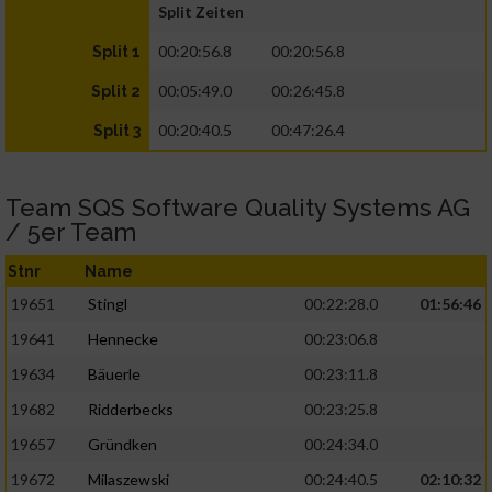
Split Zeiten
00:20:56.8
00:20:56.8
Split 1
00:05:49.0
00:26:45.8
Split 2
00:20:40.5
00:47:26.4
Split 3
Team SQS Software Quality Systems AG
/ 5er Team
Stnr
Name
19651
Stingl
00:22:28.0
01:56:46
19641
Hennecke
00:23:06.8
19634
Bäuerle
00:23:11.8
19682
Ridderbecks
00:23:25.8
19657
Gründken
00:24:34.0
19672
Milaszewski
00:24:40.5
02:10:32