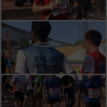
Verwendung reduzierter Daten zur Auswahl
von Inhalten
IAB-Besonderheiten:
Verwendung genauer Standortdaten
Geräte anhand von aktiv angeforderten
Informationen identifizieren
Nicht-IAB-Verarbeitungszwecke:
Notwendig
Performance
Funktional
Werbung