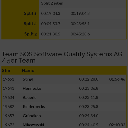
Split Zeiten
00:19:04.3
00:19:04.3
Split 1
00:04:53.7
00:23:58.1
Split 2
00:21:30.5
00:45:28.6
Split 3
Team SQS Software Quality Systems AG
/ 5er Team
Stnr
Name
19651
Stingl
00:22:28.0
01:56:46
19641
Hennecke
00:23:06.8
19634
Bäuerle
00:23:11.8
19682
Ridderbecks
00:23:25.8
19657
Gründken
00:24:34.0
19672
Milaszewski
00:24:40.5
02:10:32