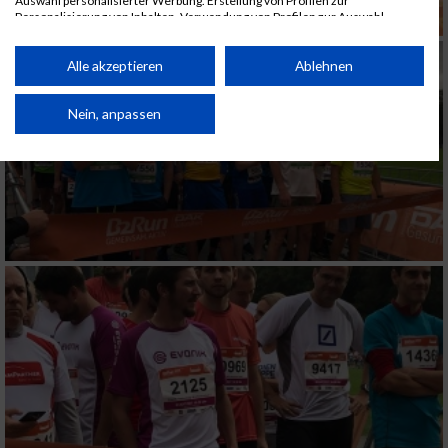
Auswahl personalisierter Werbung. Erstellung von Profilen zur
Personalisierung von Inhalten. Verwendung von Profilen zur Auswahl
personalisierter Inhalte. Messung der Werbeleistung. Messung der
Performance von Inhalten. Analyse von Zielgruppen durch Statistiken oder
Kombinationen von Daten aus verschiedenen Quellen. Entwicklung und
Alle akzeptieren
Ablehnen
Verbesserung der Angebote. Verwendung reduzierter Daten zur Auswahl
von Inhalten.
Daten können außerhalb der Europäischen Union weitergegeben und in die
Nein, anpassen
USA gesendet werden.
Ihre Einwilligung und die cookie Richtlinie gelten ausschließlich für diese
Website/App.
Partnerliste anzeigen (1 IAB-Anbieter)
Wir nutzen Ihre Daten für folgende Zwecke:
IAB-Verarbeitungszwecke:
Speichern von oder Zugriff auf Informationen
auf einem Endgerät
Verwendung reduzierter Daten zur Auswahl
von Werbeanzeigen
Erstellung von Profilen für personalisierte
Werbung