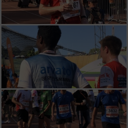
Verwendung reduzierter Daten zur Auswahl
von Inhalten
IAB-Besonderheiten:
Verwendung genauer Standortdaten
Geräte anhand von aktiv angeforderten
Informationen identifizieren
Nicht-IAB-Verarbeitungszwecke:
Notwendig
Performance
Funktional
Werbung