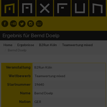
Ergebnis für Bernd Doelp
Home
Ergebnisse
B2Run Köln
Teamwertung mixed
Bernd Doelp
B2Run Köln
Veranstaltung
Teamwertung mixed
Wettbewerb
19640
Startnummer
Bernd Doelp
Name
GER
Nation