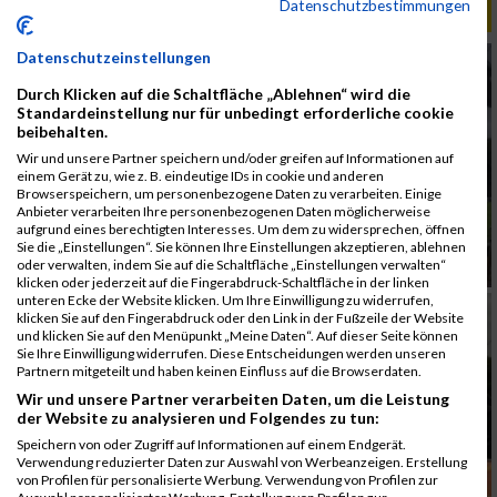
Datenschutzbestimmungen
ALBUM B2RUN KÖLN / 05.09.2019
Datenschutzeinstellungen
Durch Klicken auf die Schaltfläche „Ablehnen“ wird die
Standardeinstellung nur für unbedingt erforderliche cookie
beibehalten.
Wir und unsere Partner speichern und/oder greifen auf Informationen auf
einem Gerät zu, wie z. B. eindeutige IDs in cookie und anderen
Browserspeichern, um personenbezogene Daten zu verarbeiten. Einige
Anbieter verarbeiten Ihre personenbezogenen Daten möglicherweise
aufgrund eines berechtigten Interesses. Um dem zu widersprechen, öffnen
Sie die „Einstellungen“. Sie können Ihre Einstellungen akzeptieren, ablehnen
oder verwalten, indem Sie auf die Schaltfläche „Einstellungen verwalten“
klicken oder jederzeit auf die Fingerabdruck-Schaltfläche in der linken
unteren Ecke der Website klicken. Um Ihre Einwilligung zu widerrufen,
klicken Sie auf den Fingerabdruck oder den Link in der Fußzeile der Website
und klicken Sie auf den Menüpunkt „Meine Daten“. Auf dieser Seite können
Sie Ihre Einwilligung widerrufen. Diese Entscheidungen werden unseren
Partnern mitgeteilt und haben keinen Einfluss auf die Browserdaten.
Wir und unsere Partner verarbeiten Daten, um die Leistung
der Website zu analysieren und Folgendes zu tun:
Speichern von oder Zugriff auf Informationen auf einem Endgerät.
Verwendung reduzierter Daten zur Auswahl von Werbeanzeigen. Erstellung
von Profilen für personalisierte Werbung. Verwendung von Profilen zur