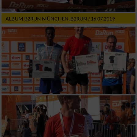
Verwendung von Profilen zur Auswahl
personalisierter Werbung
ALBUM B2RUN MÜNCHEN, B2RUN / 16.07.2019
Erstellung von Profilen zur Personalisierung
von Inhalten
Verwendung von Profilen zur Auswahl
personalisierter Inhalte
Messung der Werbeleistung
Messung der Performance von Inhalten
Analyse von Zielgruppen durch Statistiken
oder Kombinationen von Daten aus
verschiedenen Quellen
Entwicklung und Verbesserung der Angebote